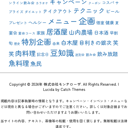
キャンペーン
コスパ
ンライン飲み会
サ
カラオケ
クーポン
テクニック
テイクアウト
ビール
プライズ
ダイエット
企画
メニュー
ヘルシー
健康
プレゼント
個室
夏
居酒屋
山内農場
日本酒
宴会
家族
早割
宴会コース
特別企画
白木屋
目利きの銀次
笑
旬
由来
歴史
豆知識
肉料理
笑
飲み放題
記念日
飲み会
送別会
魚料理
魚民
Copyright © 2024年
株式会社モンテローザ
. All Rights Reserved. |
Lucida by
Catch Themes
掲載内容は記事執筆時の情報となります。キャンペーン・インベント・メニューな
どは現在と異なる場合がございますのでご注意ください。詳しくは対象店舗までお
問い合わせいただけますようお願いいたします。
当サイトの内容、テキスト、画像等の転載・使用を固く禁じます。無断転載は法律
違反です。