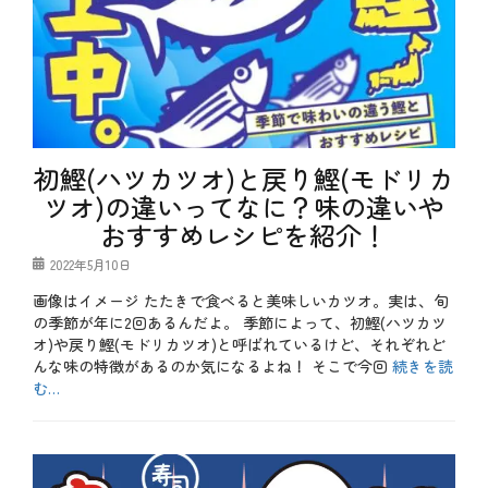
初鰹(ハツカツオ)と戻り鰹(モドリカ
ツオ)の違いってなに？味の違いや
おすすめレシピを紹介！
投
2022年5月10日
稿
画像はイメージ たたきで食べると美味しいカツオ。実は、旬
日
の季節が年に2回あるんだよ。 季節によって、初鰹(ハツカツ
オ)や戻り鰹(モドリカツオ)と呼ばれているけど、それぞれど
んな味の特徴があるのか気になるよね！ そこで今回
続きを読
む…
カ
テ
b
ゴ
l
リ
o