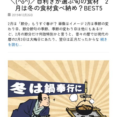
＼(^o^)／目利きが選ぶ旬の食材 2
水
史
、
月は冬の食材食べ納め？BEST5
炊
、
肉
き
牡
料
投
2019年12月26日
、
蠣
理
稿
海
、
、
2月は「節分」もうすぐ春が？ 画像はイメージ 2月は季節の変
日
鮮
由
魚
、
わり目、節分節句の季節、季節の変わり目は他にもあるけ
来
介
湯
、
ど、2月の節分だけ何故特別かと言うと、昔々の暦では現代の
料
葉
秋
暦の2月3日は大晦日にあたり、翌日は正月だったからな
続き
理
、
、
タ
を読む…
白
秋
グ
コ
木
刀
カ
ス
屋
魚
テ
魚
パ
、
、
ゴ
介
抜
目
紅
リ
料
群
利
天
ー
理
、
き
使
タ
デ
の
、
グ
わ
カ
銀
肉
か
盛
次
料
さ
り
、
理
ぎ
、
笑
、
、
フ
笑
茄
健
ァ
、
子
康
ミ
肉
、
、
リ
料
薀
寒
ー