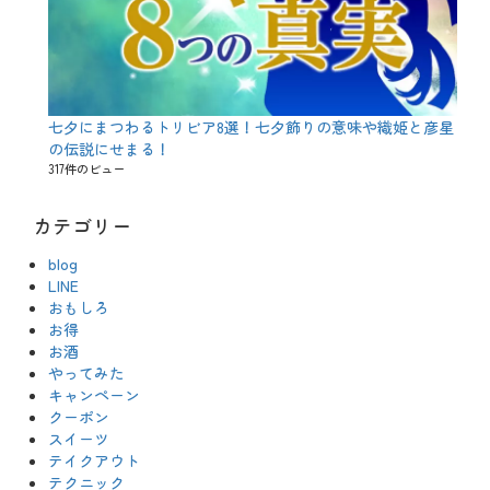
七夕にまつわるトリビア8選！七夕飾りの意味や織姫と彦星
の伝説にせまる！
317件のビュー
カテゴリー
blog
LINE
おもしろ
お得
お酒
やってみた
キャンペーン
クーポン
スイーツ
テイクアウト
テクニック