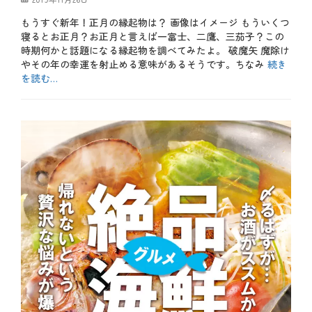
、
稿
栄
もうすぐ新年！正月の縁起物は？ 画像はイメージ もういくつ
日
養
寝るとお正月？お正月と言えば一富士、二鷹、三茄子？この
満
時期何かと話題になる縁起物を調べてみたよ。 破魔矢 魔除け
点
やその年の幸運を射止める意味があるそうです。ちなみ
続き
、
肉
を読む…
料
カ
理
テ
b
、
ゴ
l
豆
リ
o
知
ー
g
識
、
、
メ
鍋
ニ
奉
ュ
行
ー
、
、
魚
魚
料
介
理
料
理
タ
グ
お
正
月