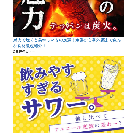
旬
、
魚
料
理
炭火で焼くと美味しいもの20選！定番から番外編まで色ん
な食材徹底紹介！
2.1k件のビュー