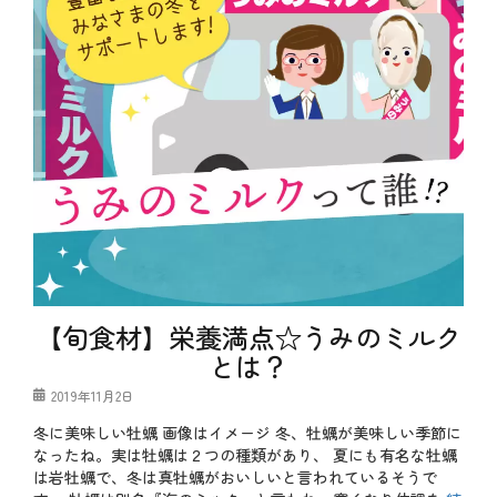
、
魚
介
料
理
タ
グ
メ
ニ
ュ
ー
、
白
木
屋
、
笑
笑
【旬食材】栄養満点☆うみのミルク
、
肉
とは？
料
理
投
2019年11月2日
、
稿
魚
冬に美味しい牡蠣 画像はイメージ 冬、牡蠣が美味しい季節に
日
料
なったね。実は牡蠣は２つの種類があり、 夏にも有名な牡蠣
理
は岩牡蠣で、冬は真牡蠣がおいしいと言われているそうで