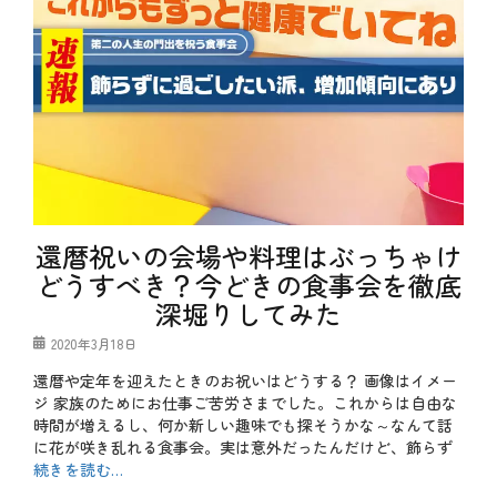
ゃ
肉
、
ぶ
料
魚
し
理
料
ゃ
、
理
ぶ
魚
、
、
介
鮪
ち
料
ゃ
理
ん
タ
こ
グ
お
鍋
す
、
す
と
め
還暦祝いの会場や料理はぶっちゃけ
ろ
、
ろ
か
どうすべき？今どきの食事会を徹底
鍋
つ
、
深堀りしてみた
お
タ
、
ン
き
投
2020年3月18日
パ
の
稿
ク
還暦や定年を迎えたときのお祝いはどうする？ 画像はイメー
こ
日
質
、
ジ 家族のためにお仕事ご苦労さまでした。これからは自由な
、
さ
時間が増えるし、何か新しい趣味でも探そうかな～なんて話
ヘ
つ
に花が咲き乱れる食事会。実は意外だったんだけど、飾らず
ル
ま
続きを読む…
シ
い
ー
も