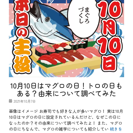
ー
g
、
季
節
、
旬
、
春
、
秋
、
食
材
、
魚
介
料
10月10日はマグロの日！トロの日も
理
ある？由来について調べてみた
タ
グ
た
投
2021年10月7日
た
稿
き
画像はイメージ お寿司でも好きな人が多いマグロ！ 実は10月
日
、
10日はマグロの日に設定されているんだけど、なぜこの日に
や
ま
なったのか？その由来について調べてみたよ！ また、マグロ
ほ
の日にちなんで、マグロの雑学についても紹介してい
続きを
と