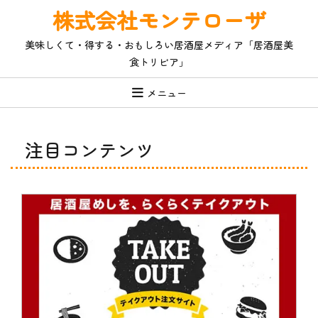
コ
株式会社モンテローザ
ン
テ
美味しくて・得する・おもしろい居酒屋メディア「居酒屋美
ン
食トリビア」
ツ
へ
ス
メニュー
キ
ッ
プ
注目コンテンツ