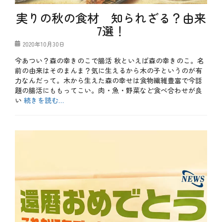
理
マ
ュ
グ
ー
実りの秋の食材 知られざる？由来
ロ
、
7選！
、
肉
万
料
投
2020年10月30日
葉
理
稿
集
、
今あつい？森の幸きのこで腸活 秋といえば森の幸きのこ。名
日
、
魚
前の由来はそのまんま？気に生えるから木の子というのが有
山
介
部
料
力なんだって。木から生えた森の幸せは食物繊維豊富で今話
赤
理
題の腸活にももってこい。肉・魚・野菜など食べ合わせが良
人
タ
い
続きを読む…
、
グ
D
止
H
カ
ま
A
テ
b
る
、
ゴ
l
と
E
リ
o
死
P
ー
g
ぬ
A
、
、
、
お
記
あ
も
念
っ
し
日
た
ろ
、
か
、
豆
、
秋
知
し
、
識