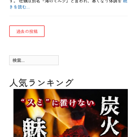
す。 牡蠣は別名『海のミルク』と言われ、寒くなり体調を
続
きを読む…
カ
テ
メ
ゴ
ニ
投
過去の投稿
リ
ュ
ー
ー
稿
、
魚
ナ
介
料
ビ
検
理
索:
タ
ゲ
グ
ヘ
ル
ー
人気ランキング
シ
ー
シ
、
ョ
メ
ニ
ン
ュ
ー
、
季
節
、