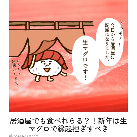
理
維
ー
ー
銀
、
、
次
魚
肉
、
、
料
節
魚
理
分
料
、
、
理
魚
豆
、
介
知
魚
料
識
民
理
、
タ
魚
グ
ち
料
ゃ
理
ん
、
こ
鮟
、
鱇
ち
ゃ
ん
こ
鍋
、
居酒屋でも食べれらる？！新年は生
ヘ
ル
マグロで縁起担ぎすべき
シ
ー
投
2019年11月26日