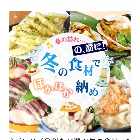
カ
、
、
テ
お
モ
サ
ゴ
も
ツ
ー
リ
し
鍋
モ
ー
ろ
、
ン
、
乾
、
や
燥
ヘ
っ
、
ル
て
免
シ
み
疫
ー
た
力
、
、
、
居
テ
寄
酒
ク
せ
屋
ニ
鍋
、
ッ
、
旬
ク
山
の
、
内
食
メ
農
材
ニ
場
、
ュ
、
期
ー
栄
間
、
養
限
特
満
定
別
点
、
企
、
歴
画