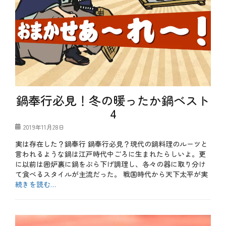
理
蓄
鰤
向
、
、
、
け
胡
豆
旬
、
麻
知
の
定
坦
識
メ
年
々
、
ニ
、
鍋
鍋
ュ
目
、
、
ー
利
豆
魚
、
き
知
料
旬
の
識
理
の
銀
、
、
鍋奉行必見！冬の暖ったか鍋ベスト
食
次
豆
鮭
材
、
4
腐
、
、
肉
、
鰹
牡
料
投
2019年11月28日
野
蠣
理
稿
菜
、
、
実は存在した？鍋奉行 鍋奉行必見？現代の鍋料理のルーツと
日
不
白
還
言われるような鍋は江戸時代中ごろに生まれたらしいよ。更
足
子
暦
、
に以前は囲炉裏に鍋をぶら下げ調理し、各々の器に取り分け
、
、
鍋
て食べるスタイルが主流だった。 戦国時代から天下太平が実
白
食
奉
菜
続きを読む…
事
行
、
会
、
カ
目
、
食
テ
メ
利
魚
物
ゴ
ニ
き
料
繊
リ
ュ
の