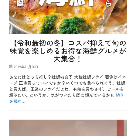
、
健
康
、
刺
身
、
【令和最初の冬】コスパ抑えて旬の
寿
司
味覚を楽しめるお得な海鮮グルメが
、
大集合！
生
ま
ぐ
投
2019年11月26日
ろ
稿
あなたはどっち推し？牡蠣vs白子 大粒牡蠣フライ 画像はイメ
先
日
輩
ージ 正直言っていいですか？いくつでも食べられそう。牡蠣
、
と言えば、王道のフライだよね。有無を言わさず、ビールを
生
頼みたい…というか、気がついたら既に頼んでいるかも
続き
マ
を読む…
グ
ロ
カ
先
テ
お
輩
ゴ
酒
、
リ
、
縁
ー
メ
起
ニ