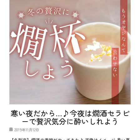
の
ュ
良
ー
い
、
食
魚
べ
介
物
料
、
理
縁
タ
起
グ
コ
担
ス
ぎ
パ
、
、
豆
バ
知
ク
識
ダ
、
ン
魚
、
料
ビ
理
ー
、
ル
魚
寒い夜だから…♪今夜は燗酒セラピ
、
民
マ
ーで贅沢気分に酔いしれよう
、
ヨ
鮪
ネ
投
2019年11月12日
ー
稿
ズ