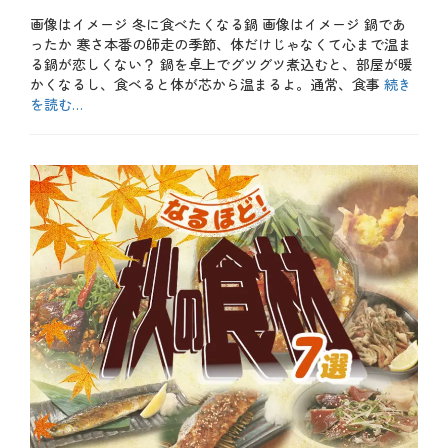
稿
月
寿
画像はイメージ 冬に食べたくなる鍋 画像はイメージ 鍋であ
日
度
司
ったか 寒さ本番の師走の季節、体だけじゃなくて心まで温ま
、
、
旬
し
る鍋が恋しくない？ 鍋を卓上でグツグツ煮込むと、部屋が暖
、
び
かくなるし、食べると体が芯から温まるよ。通常、食事
続き
由
、
を読む…
来
ま
、
ぐ
カ
目
ろ
テ
b
に
の
ゴ
l
は
日
リ
o
青
、
ー
g
葉
カ
、
、
ジ
お
藁
キ
も
焼
マ
し
き
グ
ろ
俳
ロ
、
句
、
テ
、
ト
ク
豆
ロ
ニ
知
、
ッ
識
ト
ク
、
ン
、
魚
ボ
メ
料
、
ニ