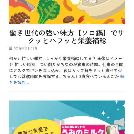
本
約
酒
、
、
魚
目
料
利
理
き
働き世代の強い味方【ソロ鍋】でサ
の
銀
クッとハフッと栄養補給
次
、
投
2019年11月11日
豆
稿
知
何かと忙しい季節…しっかり栄養補給してる？ 画像はイメー
日
識
ジ 忙しい時期、つい削りがちなのが食事の時間。仕事の合間
、
にデスクでパンを流し込み、夜はカップ麺をサッと食べて少
魚
しでも就寝時間を確保する…ちゃんと3食食べているんだか
続
料
理
きを読む…
カ
テ
メ
ゴ
ニ
リ
ュ
ー
ー
、
肉
料
理