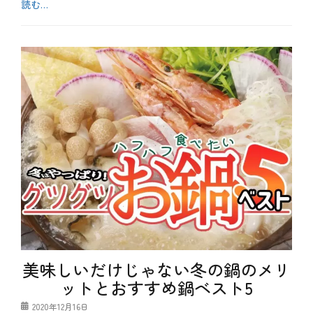
読む…
と
ぎ
カ
す
テ
b
、
ゴ
l
カ
リ
o
タ
ー
g
ウ
、
オ
メ
、
ニ
カ
ュ
ツ
ー
オ
、
、
季
ヘ
節
ル
、
シ
秋
ー
、
、
食
健
材
康
、
、
魚
初
介
美味しいだけじゃない冬の鍋のメリ
鰹
料
ットとおすすめ鍋ベスト5
、
理
戻
タ
投
2020年12月16日
り
グ
お