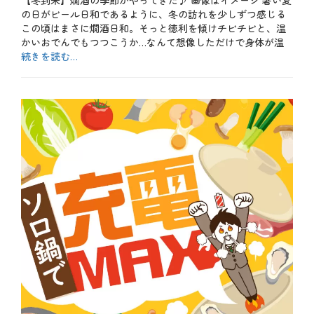
【冬到来】燗酒の季節がやってきた♪ 画像はイメージ 暑い夏
日
、
の日がビール日和であるように、冬の訪れを少しずつ感じる
ワ
この頃はまさに燗酒日和。そっと徳利を傾けチビチビと、温
イ
かいおでんでもつつこうか…なんて想像しただけで身体が温
ン
、
続きを読む…
日
カ
本
テ
お
酒
ゴ
酒
、
リ
、
焼
ー
メ
酎
ニ
、
ュ
牡
ー
蠣
、
、
魚
白
介
子
料
、
理
目
タ
利
グ
メ
き
ニ
の
ュ
銀
ー
次
、
、
日
節