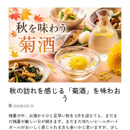
秋の訪れを感じる「菊酒」を味わお
う
投
2026年8月7日
稿
残暑の中、お酒からひと足早い秋を 9月を迎えても、まだま
日
だ残暑が厳しい日が続きます。まだまだ冷たいビールやハイ
ボールがおいしく感じられる方も多いかと思いますが、少し