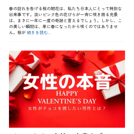
稿
の
春の訪れを告げる桜の開花は、私たち日本人にとって特別な
日
食
出来事です。淡いピンク色の花びらが一斉に咲き誇る光景
材
は、まさに一年に一度の奇跡と言えるでしょう。しかし、こ
の美しい瞬間は、単に春になったから咲くのではありませ
ん。桜が
続きを読む…
カ
テ
b
ゴ
l
リ
o
ー
g
、
季
節
、
春
タ
グ
さ
く
ら
、
サ
ク
ラ
、