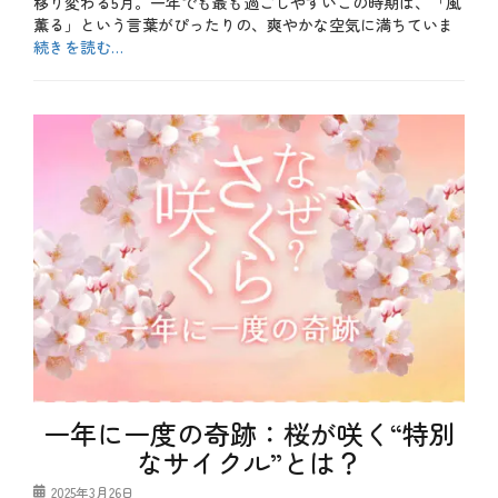
移り変わる5月。一年でも最も過ごしやすいこの時期は、「風
夏
薫る」という言葉がぴったりの、爽やかな空気に満ちていま
野
続きを読む…
菜
、
カ
旬
テ
b
の
ゴ
l
食
リ
o
材
ー
g
、
、
旬
夏
の
、
魚
季
介
節
類
、
旬
、
春
、
食
材
タ
グ
5
一年に一度の奇跡：桜が咲く“特別
月
なサイクル”とは？
、
5
投
2025年3月26日
月