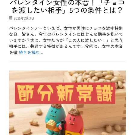
バレンタイン女性の本音！「チョコ
春
を渡したい相手」5つの条件とは？
、
桜
投
2025年2月3日
、
稿
花
バレンタインデーといえば、女性が男性にチョコを渡す特別
日
見
な日。皆さん、今年のバレンタインにはどんな期待を抱いて
いますか？実は、女性たちが「この人に渡したい！」と思う
相手には、共通する特徴があるんです。今回は、女性の本音
を徹
続きを読む…
カ
テ
b
ゴ
l
リ
o
ー
g
、
テ
ク
ニ
ッ
ク
、
冬
、
季