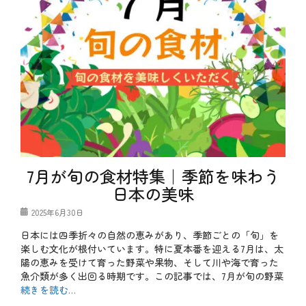
ー
g
、
メ
ニ
ュ
ー
、
夏
、
季
節
タ
グ
メ
ニ
ュ
7月が旬の食材特集｜季節を味わう
ー
日本の美味
、
夏
投
2025年6月30日
バ
稿
テ
日本には四季折々の自然の恵みがあり、季節ごとの「旬」を
日
楽しむ文化が根付いています。特に夏本番を迎える7月は、太
陽の恵みを受けて育った野菜や果物、そして川や海で育った
魚介類が多く出回る時期です。この記事では、7月が旬の野菜
続きを読む…