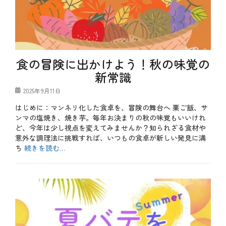
秋
食
食
材
材
、
魚
介
料
理
食の冒険に出かけよう！秋の味覚の
タ
新常識
グ
1
0
投
2025年9月11日
月
稿
、
はじめに：マンネリ化した食卓を、冒険の舞台へ 栗ご飯、サ
日
さ
ンマの塩焼き、焼き芋。毎年お決まりの秋の味覚もいいけれ
ん
ま
ど、今年は少し視点を変えてみませんか？知られざる食材や
、
意外な調理法に挑戦すれば、いつもの食卓が新しい発見に満
秋
ち
続きを読む…
の
味
カ
覚
テ
b
、
ゴ
l
秋
リ
o
刀
ー
g
魚
、
季
節