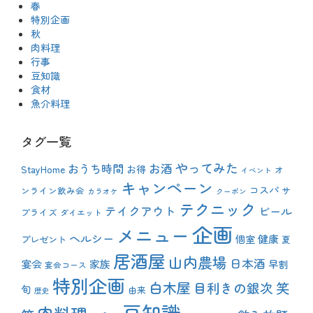
春
特別企画
秋
肉料理
行事
豆知識
食材
魚介料理
タグ一覧
やってみた
おうち時間
お酒
StayHome
お得
オ
イベント
キャンペーン
コスパ
ンライン飲み会
サ
カラオケ
クーポン
テクニック
テイクアウト
ビール
プライズ
ダイエット
企画
メニュー
ヘルシー
健康
プレゼント
個室
夏
居酒屋
山内農場
日本酒
宴会
家族
早割
宴会コース
特別企画
白木屋
目利きの銀次
笑
旬
由来
歴史
豆知識