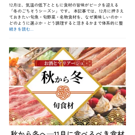
12月は、気温の低下とともに食材の旨味がピークを迎える
日
「冬のごちそうシーズン」です。 本記事では、12月に押さえ
ておきたい旬魚・旬野菜・名物食材を、なぜ美味しいのか・
どのように選ぶか・どう調理すると活きるかまで体系的に整
続きを読む…
カ
テ
b
ゴ
l
リ
o
ー
g
、
冬
、
季
節
、
豆
知
識
、
食
材
タ
グ
ア
秋から冬へ─11月に食べるべき食材
ン