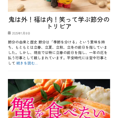
節
、
行
事
鬼は外！福は内！笑って学ぶ節分の
タ
トリビア
グ
2
月
投
2025年1月8日
、
稿
チ
節分の由来と歴史 節分は「季節を分ける」という意味を持
日
ョ
ち、もともとは立春、立夏、立秋、立冬の前日を指していま
コ
レ
した。しかし、現在では特に立春の前日を指し、一年の厄を
ー
払う行事として親しまれています。平安時代には宮中行事と
ト
して
続きを読む…
、
バ
カ
レ
テ
b
ン
ゴ
l
タ
リ
o
イ
ー
g
ン
、
、
冬
バ
、
レ
季
ン
節
タ
、