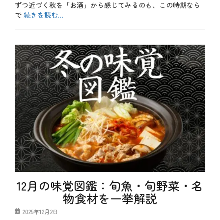
ずつ近づく秋を「お酒」から感じてみるのも、この時期なら
で
続きを読む…
カ
テ
b
ゴ
l
リ
o
ー
g
、
お
酒
、
季
節
、
秋
12月の味覚図鑑：旬魚・旬野菜・名
物食材を一挙解説
投
2025年12月2日
稿