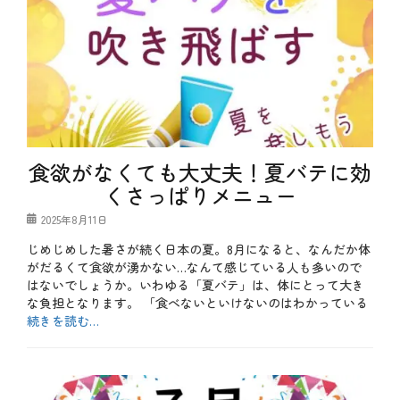
、
秋
、
食
材
タ
グ
秋
の
味
覚
食欲がなくても大丈夫！夏バテに効
くさっぱりメニュー
投
2025年8月11日
稿
じめじめした暑さが続く日本の夏。8月になると、なんだか体
日
がだるくて食欲が湧かない…なんて感じている人も多いので
はないでしょうか。いわゆる「夏バテ」は、体にとって大き
な負担となります。 「食べないといけないのはわかっている
続きを読む…
カ
テ
b
ゴ
l
リ
o