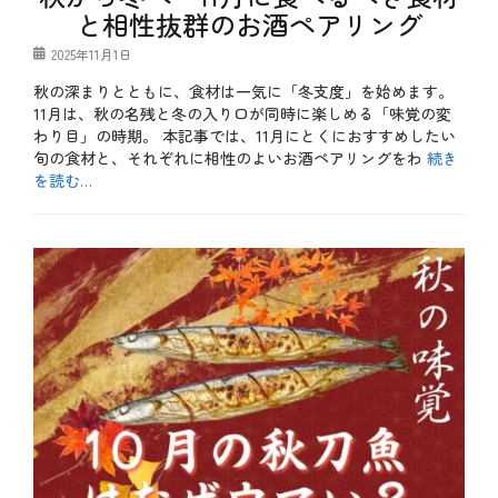
と相性抜群のお酒ペアリング
コ
ウ
投
2025年11月1日
、
稿
カ
秋の深まりとともに、食材は一気に「冬支度」を始めます。
日
キ
11月は、秋の名残と冬の入り口が同時に楽しめる「味覚の変
、
カ
わり目」の時期。 本記事では、11月にとくにおすすめしたい
ニ
旬の食材と、それぞれに相性のよいお酒ペアリングをわ
続き
、
を読む…
ズ
ワ
カ
イ
テ
b
ガ
ゴ
l
ニ
リ
o
、
ー
g
タ
、
ラ
お
、
酒
ブ
、
リ
メ
、
ニ
牡
ュ
蠣
ー
、
冬
、