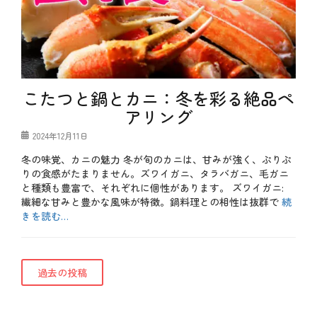
イ
行
ン
事
デ
タ
ー
グ
2
、
月
女
、
性
恵
本
方
こたつと鍋とカニ：冬を彩る絶品ペ
音
巻
アリング
、
節
投
2024年12月11日
分
稿
、
冬の味覚、カニの魅力 冬が旬のカニは、甘みが強く、ぷりぷ
日
豆
りの食感がたまりません。ズワイガニ、タラバガニ、毛ガニ
ま
き
と種類も豊富で、それぞれに個性があります。 ズワイガニ:
繊細な甘みと豊かな風味が特徴。鍋料理との相性は抜群で
続
きを読む…
カ
テ
b
ゴ
l
投
過去の投稿
リ
o
ー
g
稿
、
メ