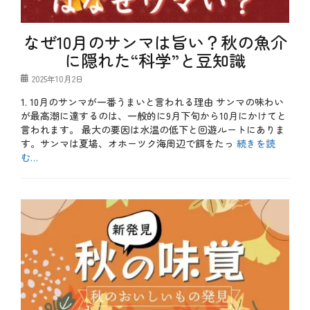
旬
、
秋
なぜ10月のサンマは旨い？秋の魚介
、
に隠れた“科学”と豆知識
豆
知
投
2025年10月2日
識
稿
、
1. 10月のサンマが一番うまいと言われる理由 サンマの味わい
日
食
が最高潮に達するのは、一般的に9月下旬から10月にかけてと
材
タ
言われます。 最大の要因は水温の低下と回遊ルートにありま
グ
お
す。サンマは夏場、オホーツク海周辺で餌をたっ
続きを読
酒
む…
ペ
ア
カ
リ
テ
b
ン
ゴ
l
グ
リ
o
、
ー
g
冬
、
食
秋
材
、
、
豆
牡
知
蠣
識
、
、