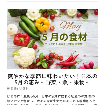
カ
テ
b
ゴ
l
リ
o
ー
g
、
夏
、
季
節
、
旬
、
魚
介
料
理
タ
グ
7
爽やかな季節に味わいたい！日本の
月
5月の恵み～野菜・魚・果物～
食
材
投
2025年4月25日
、
稿
夏
はじめに：風薫る5月、日本の食卓に訪れる初夏の味覚 桜の
日
果
淡いピンク色から、木々の緑が生命力にあふれる若葉色へと
物
、