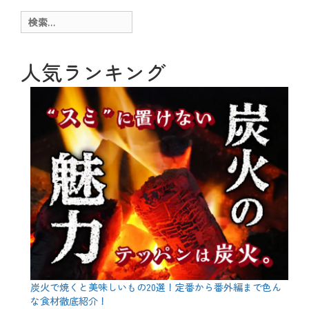
ナ
ニ
ュ
ビ
検
ー
索:
、
ゲ
冬
、
ー
人気ランキング
季
節
シ
、
ョ
日
本
ン
酒
、
旬
、
食
材
タ
グ
こ
た
つ
、
カ
ニ
、
炭火で焼くと美味しいもの20選！定番から番外編まで色ん
鍋
な食材徹底紹介！