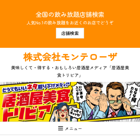
コ
ン
全国の飲み放題店舗検索
テ
ン
人気No.1の飲み放題をお近くのお店でどうぞ
ツ
店舗検索
へ
ス
キ
株式会社モンテローザ
ッ
プ
美味しくて・得する・おもしろい居酒屋メディア「居酒屋美
食トリビア」
メニュー