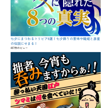
七夕にまつわるトリビア8選！七夕飾りの意味や織姫と彦星
の伝説にせまる！
487件のビュー