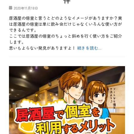
、
キ
個
投
2020年11月18日
ャ
室
稿
ン
、
居酒屋の個室と言うとどのようなイメージがありますか？実
日
ペ
宴
は居酒屋の個室は単に飲み会だけじゃなくいろんな使い方が
ー
会
ン
できるんです。
コ
、
ここでは居酒屋の個室のちょっと斜めを行く使い方をご紹介
ー
テ
します。
ス
ク
、
思いもよらない発見がありますよ！
続きを読む…
ニ
記
ッ
カ
念
ク
テ
b
日
、
ゴ
l
、
特
リ
o
誕
別
ー
g
生
企
、
日
画
お
タ
も
グ
お
し
得
ろ
、
、
や
お
っ
得
て
、
み
や
た
っ