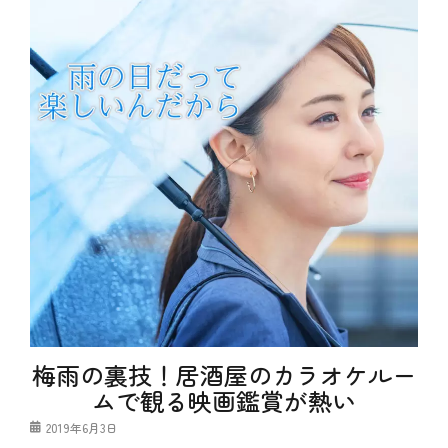
居
、
酒
や
屋
っ
個
て
室
み
、
た
感
、
染
テ
症
ク
対
ニ
策
ッ
、
ク
松
タ
茸
グ
エ
、
モ
栗
い
、
、
秋
サ
、
ス
秋
テ
の
ィ
味
梅雨の裏技！居酒屋のカラオケルー
ナ
覚
ブ
ムで観る映画鑑賞が熱い
、
ル
秋
、
投
2019年6月3日
刀
ス
稿
魚