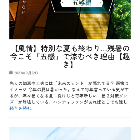
、
ニ
健
比
ュ
康
較
ー
、
、
家
特
族
別
、
企
居
画
酒
【風情】特別な夏も終わり…残暑の
、
屋
秋
デ
今こそ「五感」で涼むべき理由【趣
タ
ー
き】
グ
コ
ト
ロ
、
ナ
投
2020年8月22日
飲
、
稿
み
先人の知恵や工夫には「未来のヒント」が隠れてる？ 画像は
サ
日
会
ン
イメージ 今年の夏は暑かった。なんて毎年言っている気がす
、
マ
飲
るが、年々暑くなる夏に負けじと毎年新しい「暑さ対策グッ
、
み
ズ」が登場している。ハンディファンがあればどこでも涼し
個
放
続きを読む…
室
題
、
カ
居
テ
b
酒
ゴ
l
屋
リ
o
、
ー
g