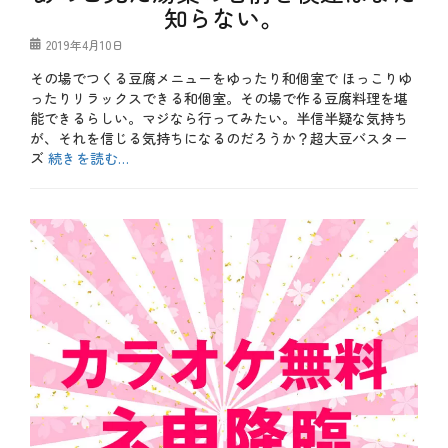
知らない。
、
良
特
き
投
2019年4月10日
別
、
稿
企
夏
その場でつくる豆腐メニューをゆったり和個室で ほっこりゆ
日
画
、
ったりリラックスできる和個室。その場で作る豆腐料理を堪
タ
夏
グ
お
能できるらしい。マジなら行ってみたい。半信半疑な気持ち
の
得
終
が、それを信じる気持ちになるのだろうか？超大豆バスター
、
わ
ズ
続きを読む…
カ
り
ラ
、
カ
オ
夏
テ
b
ケ
バ
ゴ
l
、
テ
リ
o
テ
、
ー
g
ク
居
、
ニ
酒
お
ッ
屋
も
ク
、
し
、
情
ろ
企
緒
、
画
、
メ
、
文
ニ
個
化
ュ
室
、
ー
、
日
、