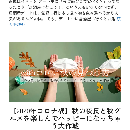
画像はイメージ デート中に「夜ご飯どこで食べる？」ってな
日
企
ったとき「居酒屋に行こう！」という人も少なくないはず。
画
居酒屋デートは、気軽に行けるし食べ物も色々選べるから人
タ
気があるんだよね。 でも、デート中に居酒屋に行くとお酒
続
グ
ア
きを読む…
ン
ケ
カ
ー
テ
b
ト
ゴ
l
、
リ
o
キ
ー
g
ッ
、
ズ
お
ス
も
ペ
し
ー
ろ
ス
、
、
お
キ
酒
ッ
、
ズ
テ
ル
ク
【2020年コロナ禍】秋の夜長と秋グ
ー
ニ
ム
ルメを楽しんでハッピーになっちゃ
ッ
、
ク
う大作戦
フ
、
ァ