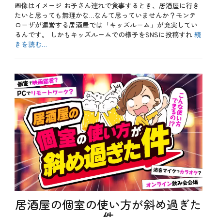
ク
み
画像はイメージ お子さん連れで食事するとき、居酒屋に行き
日
ニ
、
たいと思っても無理かな…なんて思っていませんか？モンテ
ッ
コ
ローザが運営する居酒屋では「キッズルーム」が充実してい
ク
ス
るんです。 しかもキッズルームでの様子をSNSに投稿すれ
続
、
パ
きを読む…
企
、
画
サ
カ
、
プ
テ
b
個
ラ
ゴ
l
室
イ
リ
o
、
ズ
ー
g
宴
、
、
会
テ
お
、
ク
も
宴
ニ
し
会
ッ
ろ
コ
ク
、
ー
、
お
ス
パ
得
、
ー
、
居
テ
や
酒
ィ
っ
屋
ー
て
、
み
居酒屋の個室の使い方が斜め過ぎた
企
た
画
件
、