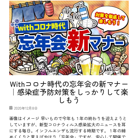
ゴ
l
リ
o
ー
g
、
お
得
、
や
っ
て
み
た
、
ス
イ
ー
Withコロナ時代の忘年会の新マナー
ツ
｜感染症予防対策をしっかりして楽
、
テ
しもう
ク
ニ
投
2020年12月8日
ッ
稿
ク
画像はイメージ 早いもので今年も１年の終わりを迎えようと
日
、
していますが、新型コロナウィルス感染拡大のニュースを耳
特
にする毎日。インフルエンザも流行する時期です。１年の締
別
めくくりと言えばやはり「忘年会」ですが、安心して開催で
企