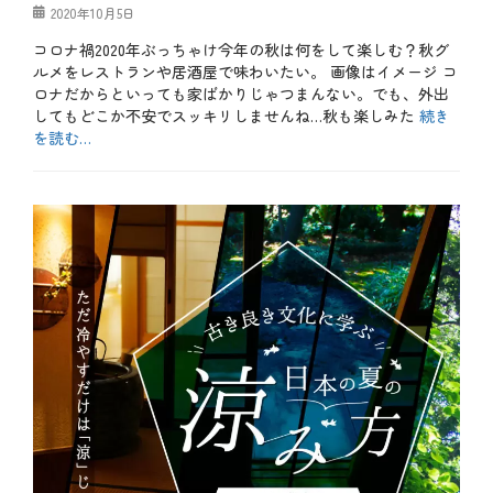
特
ミ
投
2020年10月5日
別
リ
稿
企
コロナ禍2020年ぶっちゃけ今年の秋は何をして楽しむ？秋グ
ー
日
画
レ
ルメをレストランや居酒屋で味わいたい。 画像はイメージ コ
タ
ス
ロナだからといっても家ばかりじゃつまんない。でも、外出
グ
お
ト
してもどこか不安でスッキリしませんね…秋も楽しみた
続き
得
ラ
、
を読む…
ン
お
、
カ
酒
個
テ
b
、
室
ゴ
l
テ
、
リ
o
ク
子
ー
g
ニ
ど
、
ッ
も
お
ク
、
も
、
子
し
デ
連
ろ
ー
れ
、
ト
、
や
、
家
っ
企
族
て
画
、
み
、
居
た
個
酒
、
室
屋
メ
、