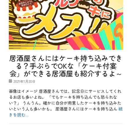
居酒屋さんにはケーキ持ち込みでき
る？手ぶらでOKな「ケーキ付宴
会」ができる居酒屋も紹介するよ～
投
2021年1月20日
稿
画像はイメージ 居酒屋さんでは、記念日にサービスしてくれ
日
るお店も多いよね。 「でもケーキを持ち込んでも怒られな
い？」 うんうん。確かに自分が用意したケーキを持ち込みた
いという人も多いかも。 居酒屋さんにはケーキを持ち込ん
続
きを読む…
カ
テ
b