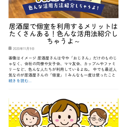
、
て
キ
み
ッ
た
ズ
、
、
テ
居酒屋で個室を利用するメリットは
キ
ク
ャ
たくさんある！色んな活用法紹介し
ニ
ン
ッ
ちゃうよ～
ペ
ク
ー
、
投
2020年11月9日
ン
特
稿
、
別
画像はイメージ 居酒屋さんは今や「おじさん」だけのものじ
日
コ
企
ゃなく、会社の同僚や女子会、ママ友会、カップルやファミ
ス
画
リーなど、色んな人たちが利用しているよね。 中でも最近人
パ
タ
、
気なのが居酒屋さんの「個室」！みんなも一度は使ったこと
グ
お
テ
続きを読む…
得
ク
、
ニ
カ
や
ッ
テ
b
っ
ク
ゴ
l
て
、
リ
o
み
メ
ー
g
た
ニ
、
、
ュ
お
コ
ー
も
ス
、