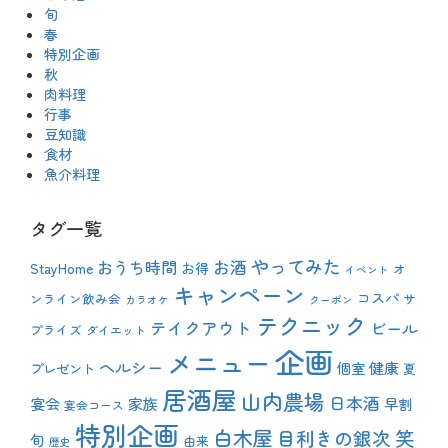
旬
春
特別企画
秋
肉料理
行事
豆知識
食材
魚介料理
タグ一覧
やってみた
おうち時間
お酒
StayHome
お得
オ
イベント
キャンペーン
コスパ
ンライン飲み会
サ
カラオケ
クーポン
テクニック
テイクアウト
ビール
プライズ
ダイエット
企画
メニュー
ヘルシー
健康
プレゼント
個室
夏
居酒屋
山内農場
日本酒
宴会
家族
早割
宴会コース
特別企画
白木屋
目利きの銀次
笑
旬
由来
歴史