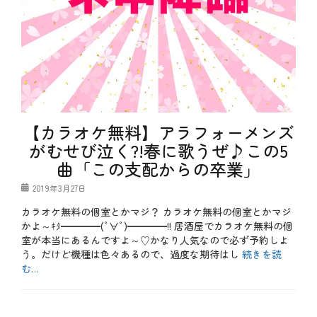
季
本
肉
節
、
料
、
旬
理
映
、
、
画
涼
魚
、
し
介
梅
い
料
雨
、
理
、
癒
タ
特
や
グ
く
別
【カラオケ無料】アラフォーメンズ
し
つ
企
、
ろ
がむせび泣く?!春に歌うぜ♪この5
画
知
ぎ
曲「この支配からの卒業」
恵
、
、
個
空
室
投
2019年3月27日
間
、
稿
カラオケ無料の個室とかマジ？ カラオケ無料の個室とかマジ
、
和
日
落
、
かよ～ｷﾀ━━━━(ﾟ∀ﾟ)━━━━!! 居酒屋でカラオケ無料の個
ち
和
室が本当にあるんですよ～♡かなり人気なので必ず予約しよ
着
食
う。だけど機種は色々あるので、過度な期待はし
続きを読
き
、
む…
、
国
趣
産
カ
き
食
テ
b
、
材
ゴ
l