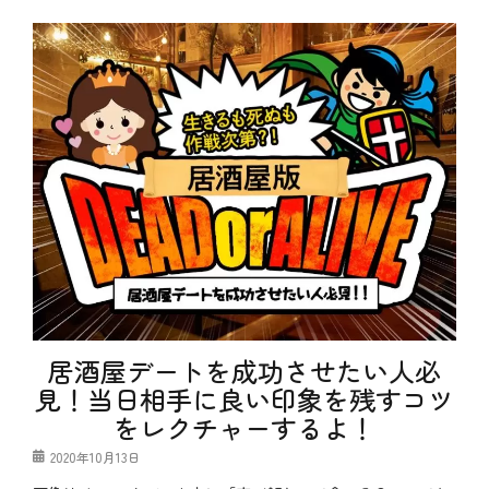
テ
b
た
ゴ
l
、
リ
o
コ
ー
g
ス
、
パ
お
、
も
テ
し
ク
ろ
ニ
、
ッ
お
ク
得
、
、
企
や
画
っ
、
て
個
み
室
た
、
、
家
テ
居酒屋デートを成功させたい人必
族
ク
見！当日相手に良い印象を残すコツ
ニ
ッ
をレクチャーするよ！
ク
、
投
2020年10月13日
特
稿
別