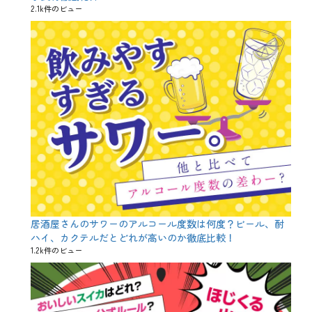
個
2.1k件のビュー
室
、
飲
み
放
題
居酒屋さんのサワーのアルコール度数は何度？ビール、酎
ハイ、カクテルだとどれが高いのか徹底比較！
1.2k件のビュー