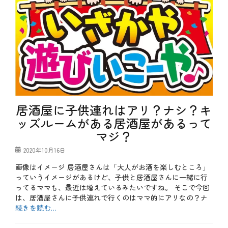
し
パ
企
ろ
、
画
、
テ
、
お
ク
個
得
ニ
室
、
ッ
や
ク
っ
、
て
企
み
画
た
、
、
個
テ
居酒屋に子供連れはアリ？ナシ？キ
室
ク
、
ッズルームがある居酒屋があるって
ニ
家
ッ
マジ？
族
ク
、
、
投
2020年10月16日
特
特
稿
別
別
画像はイメージ 居酒屋さんは「大人がお酒を楽しむところ」
日
企
企
画
っていうイメージがあるけど、子供と居酒屋さんに一緒に行
画
、
ってるママも、最近は増えているみたいですね。 そこで今回
タ
飲
は、居酒屋さんに子供連れで行くのはママ的にアリなの？ナ
グ
や
み
続きを読む…
っ
会
て
カ
み