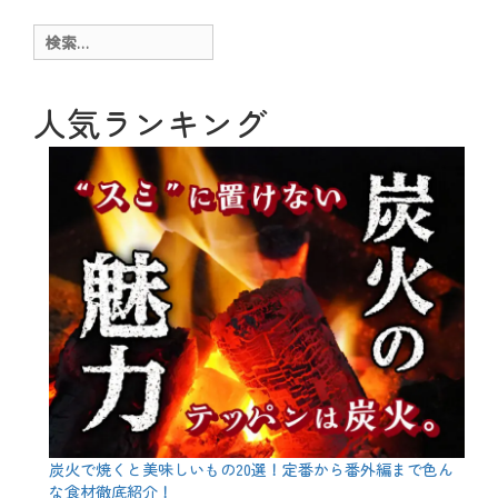
間
、
リ
o
接
湯
ー
g
検
照
葉
、
索:
明
、
お
、
癒
も
風
や
し
人気ランキング
情
し
ろ
、
、
藻
お
塩
得
に
、
が
テ
り
ク
、
ニ
豆
ッ
腐
ク
タ
グ
カ
ラ
オ
ケ
、
コ
ス
パ
炭火で焼くと美味しいもの20選！定番から番外編まで色ん
、
な食材徹底紹介！