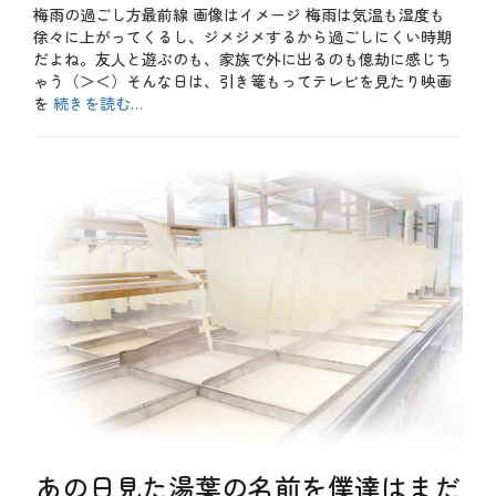
ト
梅雨の過ごし方最前線 画像はイメージ 梅雨は気温も湿度も
日
、
レ
徐々に上がってくるし、ジメジメするから過ごしにくい時期
読
ス
書
だよね。友人と遊ぶのも、家族で外に出るのも億劫に感じち
、
、
ゃう（＞＜）そんな日は、引き篭もってテレビを見たり映画
セ
飲
ル
を
続きを読む…
食
フ
店
カ
ケ
テ
お
ア
ゴ
も
、
リ
し
リ
ー
ろ
ラ
、
ッ
お
ク
得
ス
、
、
や
不
っ
調
て
、
み
五
た
感
、
、
テ
個
ク
室
ニ
、
ッ
古
あの日見た湯葉の名前を僕達はまだ
ク
き