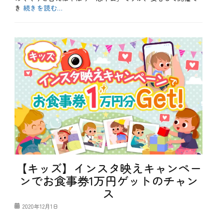
き
続きを読む…
画
タ
カ
グ
や
テ
b
っ
ゴ
l
て
リ
o
み
ー
g
た
、
、
お
ケ
酒
ー
、
キ
テ
、
ク
ケ
ニ
ー
ッ
キ
ク
付
、
き
特
宴
別
会
企
【キッズ】インスタ映えキャンペー
、
画
ケ
ンでお食事券1万円ゲットのチャン
タ
ー
グ
お
キ
ス
酒
持
、
ち
投
2020年12月1日
テ
込
稿