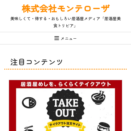
コ
株式会社モンテローザ
ン
テ
美味しくて・得する・おもしろい居酒屋メディア「居酒屋美
ン
食トリビア」
ツ
へ
ス
メニュー
キ
ッ
プ
注目コンテンツ