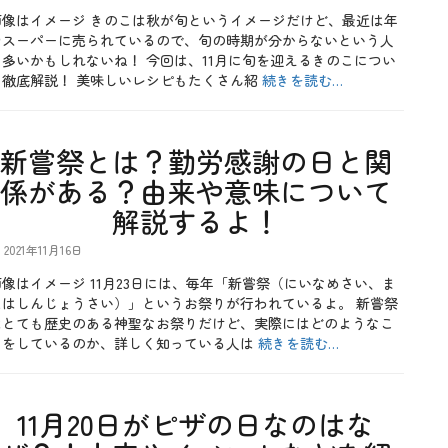
画像はイメージ きのこは秋が旬というイメージだけど、最近は年
中スーパーに売られているので、旬の時期が分からないという人
も多いかもしれないね！ 今回は、11月に旬を迎えるきのこについ
て徹底解説！ 美味しいレシピもたくさん紹
続きを読む…
新嘗祭とは？勤労感謝の日と関
係がある？由来や意味について
解説するよ！
2021年11月16日
画像はイメージ 11月23日には、毎年「新嘗祭（にいなめさい、ま
たはしんじょうさい）」というお祭りが行われているよ。 新嘗祭
はとても歴史のある神聖なお祭りだけど、実際にはどのようなこ
とをしているのか、詳しく知っている人は
続きを読む…
11月20日がピザの日なのはな