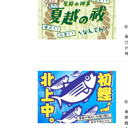
投
稿
日
カ
テ
b
ゴ
l
リ
o
ー
g
、
夏
、
季
投
節
稿
、
日
行
事
タ