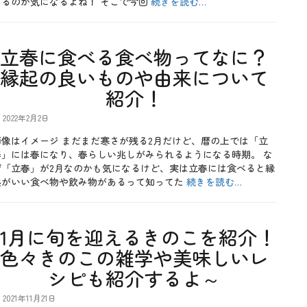
あるのか気になるよね！ そこで今回
続きを読む…
立春に食べる食べ物ってなに？
縁起の良いものや由来について
紹介！
2022年2月2日
画像はイメージ まだまだ寒さが残る2月だけど、暦の上では「立
春」には春になり、春らしい兆しがみられるようになる時期。 な
ぜ「立春」が2月なのかも気になるけど、実は立春には食べると縁
起がいい食べ物や飲み物があるって知ってた
続きを読む…
11月に旬を迎えるきのこを紹介！
色々きのこの雑学や美味しいレ
シピも紹介するよ～
2021年11月21日