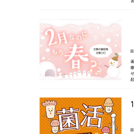
グ
伝
統
カ
、
テ
b
作
ゴ
l
法
リ
o
、
ー
g
六
、
月
季
、
節
厄
、
投
除
旬
稿
け
、
日
、
春
宮
、
中
秋
、
、
水
食
カ
無
材
テ
b
月
、
ゴ
l
、
魚
リ
o
災
介
ー
g
厄
料
、
、
理
旬
無
タ
、
病
グ
た
春
息
投
た
、
災