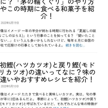
に？「茅の輪くぐり」のやり方
やこの時期に食べる和菓子を紹
介！
2022年6月19日
画像はイメージ 一年の半分が終わる時期に行われる「夏越しの祓
(なごしのはらえ)」という行事のことを知ってる？ 「聞いたこと
がない…」という人も多いかもしれないけど、毎年６月に全国の
神社で厄除けの行事として知られているよ。
続きを読む…
初鰹(ハツカツオ)と戻り鰹(モド
リカツオ)の違いってなに？味の
違いやおすすめレシピを紹介！
2022年5月10日
画像はイメージ たたきで食べると美味しいカツオ。実は、旬の季
節が年に2回あるんだよ。 季節によって、初鰹(ハツカツオ)や戻り
鰹(モドリカツオ)と呼ばれているけど、それぞれどんな味の特徴が