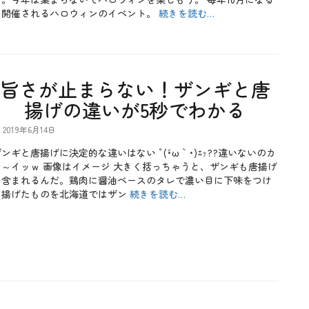
と開催されるハロウィンのイベント。
続きを読む…
旨さが止まらない！ザンギと唐
揚げの違いが5秒でわかる
2019年6月14日
ンギと唐揚げに決定的な違いはない ﾟ(´･ω｀･)ｴｯ??違いないのカ
～～イッｗ 画像はイメージ 大きく括っちゃうと、ザンギも唐揚げ
に含まれるんだ。鶏肉に醤油ベースのタレで濃い目に下味をつけ
て揚げたものを北海道ではザン
続きを読む…