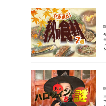
カ
労
、
グ
1
、
知
テ
b
感
家
1
江
識
ゴ
l
謝
内
月
戸
、
リ
o
の
安
2
、
魚
ー
g
日
全
0
由
料
、
、
、
日
来
理
お
大
居
、
投
、
も
嘗
酒
2
稿
雑
し
祭
屋
月
日
学
ろ
、
、
9
、
新
日
日
秋
嘗
本
、
、
祭
酒
イ
行
、
、
タ
カ
事
由
春
リ
テ
b
タ
来
告
ア
ゴ
l
グ
1
、
魚
料
リ
o
0
祝
、
理
ー
g
月
日
暦
、
、
3
、
、
ナ
お
1
神
朝
シ
も
日
嘗
絞
ョ
し
投
、
祭
り
ナ
ろ
稿
H
、
、
ル
、
日
a
豆
無
・
秋
l
知
病
ピ
、
l
識
息