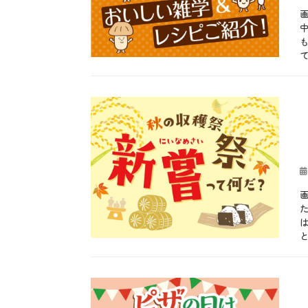
稿
き
行
、
日
、
事
由
や
、
来
ま
食
、
ほ
材
祈
と
タ
願
カ
と
グ
お
、
テ
b
ぎ
供
神
ゴ
l
す
物
事
リ
o
、
、
、
ー
g
カ
お
神
、
タ
水
社
テ
ウ
、
、
ク
オ
お
行
ニ
、
投
祝
事
ッ
カ
稿
い
、
ク
ツ
日
、
風
、
オ
さ
習
冬
、
や
、
ヘ
え
旬
ル
ん
、
シ
カ
ど
食
ー
テ
b
う
材
、
ゴ
l
、
タ
健
リ
o
に
グ
き
康
ー
g
し