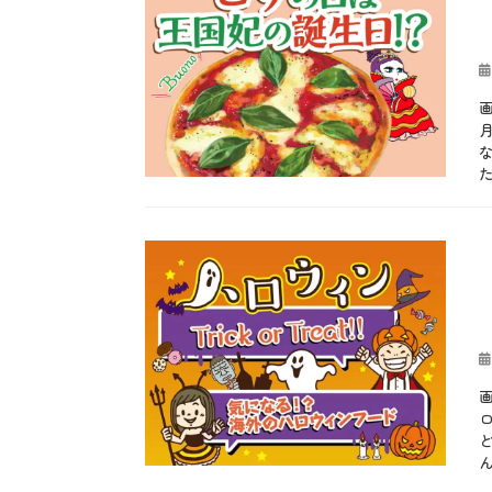
の
、
、
ん
こ
初
お
、
、
鰹
も
ふ
し
、
し
き
投
い
戻
ろ
の
稿
た
り
、
と
画
日
け
月
秋
う
、
度
、
、
し
、
行
ゲ
め
旬
事
ン
じ
、
タ
担
カ
、
由
グ
1
ぎ
テ
b
ま
来
0
、
ゴ
l
い
、
月
二
リ
o
た
目
1
十
ー
g
け
に
7
四
、
、
は
日
節
お
ま
青
、
気
も
つ
葉
1
、
し
た
、
投
1
厄
ろ
け
藁
稿
月
落
、
、
焼
日
2
と
秋
レ
き
3
し
、
シ
俳
日
、
行
ビ
句
、
大
事
、
、
勤
福
タ
旬
豆