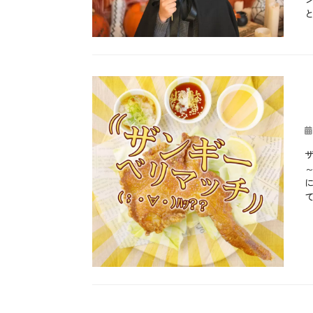
ザ
肉
o
、
災
・
料
w
雑
、
デ
理
e
学
カ
生
イ
、
e
、
テ
b
菓
、
魚
n
食
ゴ
l
子
ピ
介
、
べ
リ
o
、
ザ
料
S
物
ー
g
由
、
理
a
に
、
来
ピ
タ
m
感
お
、
ザ
グ
お
h
謝
も
立
の
す
a
し
春
投
日
す
i
ろ
、
稿
、
め
n
、
節
ザ
日
ピ
、
(
秋
分
ッ
か
サ
、
、
ツ
つ
ワ
行
縁
ァ
お
ン
事
起
、
、
)
タ
物
カ
マ
き
、
グ
1
、
テ
お
ル
の
ア
0
豆
ゴ
も
ゲ
こ
イ
月
知
リ
し
リ
、
ル
3
識
ー
ろ
ー
さ
ラ
1
、
、
タ
つ
ン
日
豆
お
、
ま
ド
、
腐
得
今
い
、
H
、
、
日