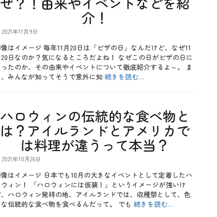
ぜ？！由来やイベントなどを紹
介！
2021年11月9日
像はイメージ 毎年11月20日は「ピザの日」なんだけど、なぜ11
月20日なのか？気になるところだよね！ なぜこの日がピザの日に
なったのか、その由来やイベントについて徹底紹介するよ～。 ま
た、みんなが知ってそうで意外に知
続きを読む…
ハロウィンの伝統的な食べ物と
は？アイルランドとアメリカで
は料理が違うって本当？
2021年10月26日
画像はイメージ 日本でも10月の大きなイベントとして定着したハ
ロウィン！ 「ハロウィンには仮装！」というイメージが強いけ
ど、ハロウィン発祥の地、アイルランドでは、収穫祭として、色
んな伝統的な食べ物を食べるんだって。 でも
続きを読む…