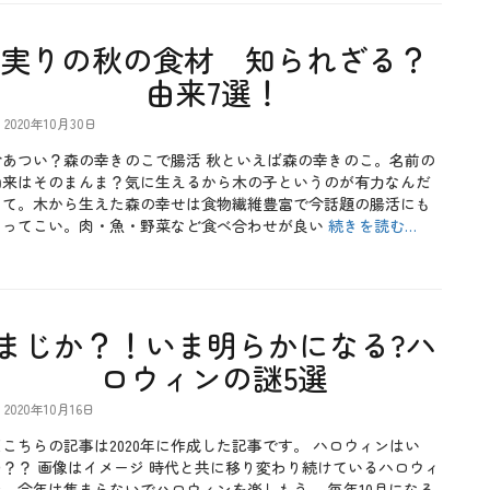
実りの秋の食材 知られざる？
由来7選！
2020年10月30日
今あつい？森の幸きのこで腸活 秋といえば森の幸きのこ。名前の
由来はそのまんま？気に生えるから木の子というのが有力なんだ
って。木から生えた森の幸せは食物繊維豊富で今話題の腸活にも
もってこい。肉・魚・野菜など食べ合わせが良い
続きを読む…
まじか？！いま明らかになる?ハ
ロウィンの謎5選
2020年10月16日
※こちらの記事は2020年に作成した記事です。 ハロウィンはい
つ？？ 画像はイメージ 時代と共に移り変わり続けているハロウィ
ン。今年は集まらないでハロウィンを楽しもう。 毎年10月になる