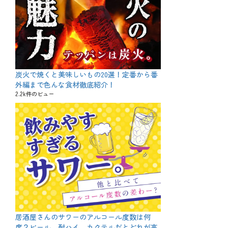
炭火で焼くと美味しいもの20選！定番から番
外編まで色んな食材徹底紹介！
2.2k件のビュー
居酒屋さんのサワーのアルコール度数は何
度？ビール、酎ハイ、カクテルだとどれが高