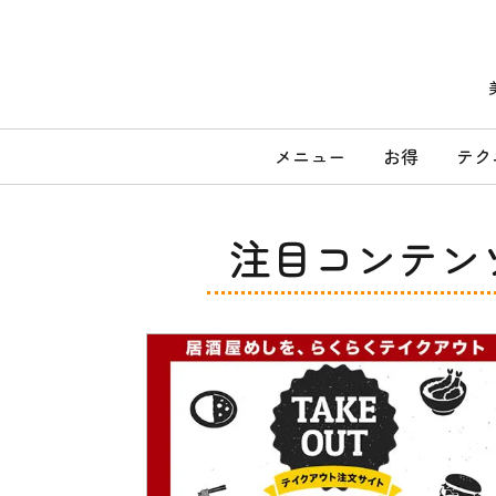
コ
ン
テ
ン
ツ
へ
メ
ス
メニュー
お得
テク
キ
イ
ッ
ン
プ
メ
注目コンテン
ニ
ュ
ー