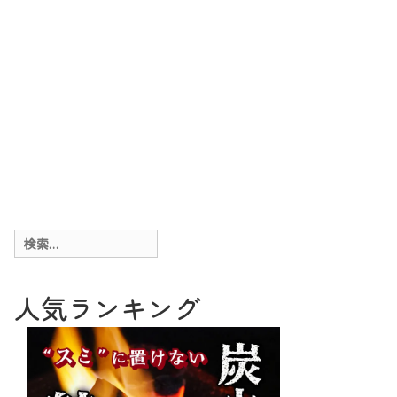
検
索:
人気ランキング