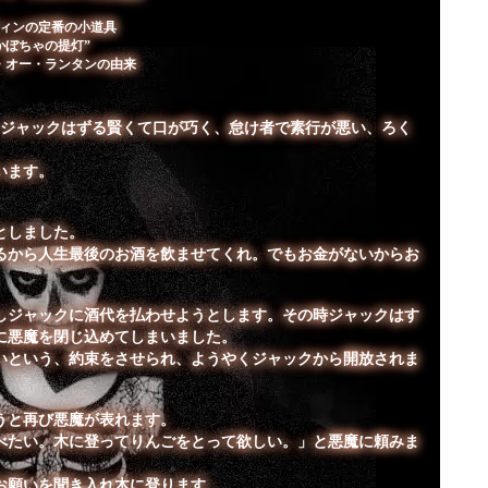
ィンの定番の小道具
かぼちゃの提灯”
・オー・ランタンの由来
ジャックはずる賢くて口が巧く、怠け者で素行が悪い、ろく
います。
としました。
るから人生最後のお酒を飲ませてくれ。でもお金がないからお
ジャックに酒代を払わせようとします。その時ジャックはす
に悪魔を閉じ込めてしまいました。
ないという、約束をさせられ、ようやくジャックから開放されま
うと再び悪魔が表れます。
べたい。木に登ってりんごをとって欲しい。」と悪魔に頼みま
お願いを聞き入れ木に登ります。