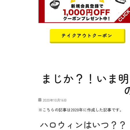
テイクアウトクーポン
まじか？！いま明
投
2020年10月16日
稿
※こちらの記事は2020年に作成した記事です。
日
ハロウィンはいつ？？