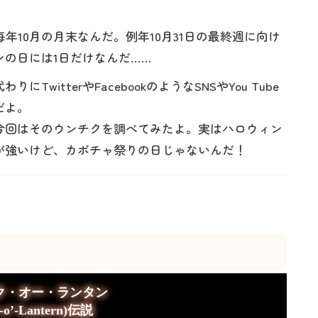
年10月の月末なんだ。例年10月31日の最終週に向け
の日には1日だけなんだ……
itterやFacebookのようなSNSやYou Tube
だよ。
今回はそのウンチクを調べてみたよ。実はハロウィン
が強いけど、カボチャ祭りの日じゃないんだ！
ク・オー・ランタン
k-o’-Lantern)伝説