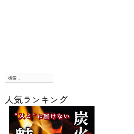
検
索:
人気ランキング