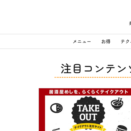
コ
ン
テ
ン
ツ
へ
メ
ス
メニュー
お得
テク
キ
イ
ッ
ン
プ
メ
注目コンテン
ニ
ュ
ー