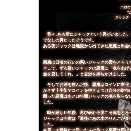
ハロウ
“
ジャック
昔々､ある所にジャックという男がいました。
でなしの男だったそうです。
ある夜ジャックは地獄から出てきた悪魔と出会
悪魔は日頃の行いの悪いジャックの霊をとろう
そこで、ずる賢いジャックは悪魔に「魂をあげ
金を貸してくれ。」と交渉を持ちかけました。
そしてお酒を飲んだ後、悪魔はコインに変化し
かさず十字架でコインを押さえつけ自分の財布
困った悪魔はあと10年間ジャックの魂を取ら
した。
時が経ち10年後、再び表れ今度こそ魂をとろ
ジャックは今度は「最後にあの木のりんごが食
した。
今度こそ最後だと思った人の良い？悪魔は再び