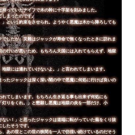
持っていたナイフで木の幹に十字架を刻みました。
てしまったのです。
。」という約束をさせられ。ようやく悪魔は木から降ろしても
でしたが、災難はジャックが寿命で無くなったときに訪れま
前の行いが悪いため、もちろん天国には入れてもらえず、地獄
。
、地獄には連れていけないよ。」と言われてしまいます。
ったジャックは深く深い闇の中で悪魔に何処に行けば良いの
れてしまいます。もちろん生き返る事も出来ず何処にも
「灯りをくれ。」と懇願し悪魔は地獄の炎を一部だけ、小
ない！」と思ったジャックは道端に転がっていた蕪をくり抜
にしたそうです。
、あの世とこの世の狭間を一人で彷徨い続けているのだそう