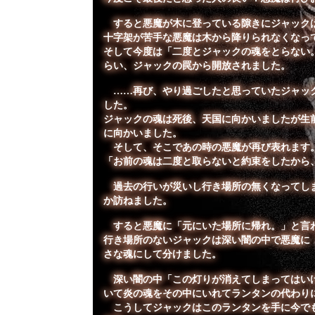
すると悪魔が木に登っている隙きにジャックは
十字架が苦手な悪魔は木から降りられなくなっ
そして今度は「二度とジャックの魂をとらない
らい、ジャックの罠から開放されました。
……再び、やり過ごしたと思っていたジャック
した。
ジャックの魂は死後、天国に向かいましたが生
に向かいました。
そして、そこであの時の悪魔が再び表れます
「お前の魂は二度と取らないと約束をしたから
過去の行いが災いし行き場所の無くなってしま
か訪ねました。
すると悪魔に「元にいた場所に帰れ。」と言わ
行き場所のないジャックは深い闇の中で悪魔に
さな魂にして分けました。
深い闇の中「この灯りが消えてしまってはいけ
いて炎の魂をその中にいれてランタンの代わり
こうしてジャックはこのランタンを手に今でも