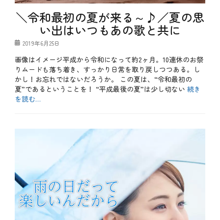
ア
企
、
＼令和最初の夏が来る～♪／夏の思
画
ビ
、
い出はいつもあの歌と共に
ン
定
ゴ
額
投
2019年6月25日
、
制
稿
リ
、
画像はイメージ平成から令和になって約2ヶ月。10連休のお祭
日
ラ
特
りムードも落ち着き、すっかり日常を取り戻しつつある。し
ッ
別
ク
かし！お忘れではないだろうか。 この夏は、“令和最初の
企
ス
夏”であるということを！ “平成最後の夏”は少し切ない
続き
画
、
を読む…
宴
会
カ
、
テ
お
忘
ゴ
も
年
リ
し
会
ー
ろ
、
、
忘
特
年
別
会
企
ス
画
ル
タ
ー
グ
カ
、
ラ
新