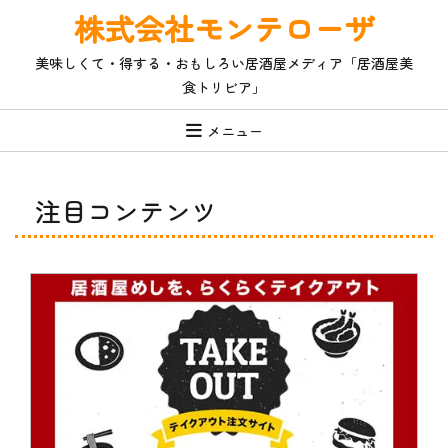
コ
株式会社モンテローザ
ン
テ
美味しくて・得する・おもしろい居酒屋メディア「居酒屋美
ン
食トリビア」
ツ
へ
ス
メニュー
キ
ッ
プ
注目コンテンツ