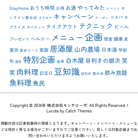
やってみた
おうち時間
お酒
StayHome
お得
オ
イベント
キャンペーン
コスパ
ンライン飲み会
サ
カラオケ
クーポン
テクニック
テイクアウト
ビール
プライズ
ダイエット
企画
メニュー
ヘルシー
健康
プレゼント
個室
夏
居酒屋
山内農場
日本酒
宴会
家族
早割
宴会コース
特別企画
白木屋
目利きの銀次
笑
旬
由来
歴史
豆知識
肉料理
笑
飲み放題
記念日
飲み会
送別会
魚料理
魚民
Copyright © 2024年
株式会社モンテローザ
. All Rights Reserved. |
Lucida by
Catch Themes
掲載内容は記事執筆時の情報となります。キャンペーン・インベント・メニューな
どは現在と異なる場合がございますのでご注意ください。詳しくは対象店舗までお
問い合わせいただけますようお願いいたします。