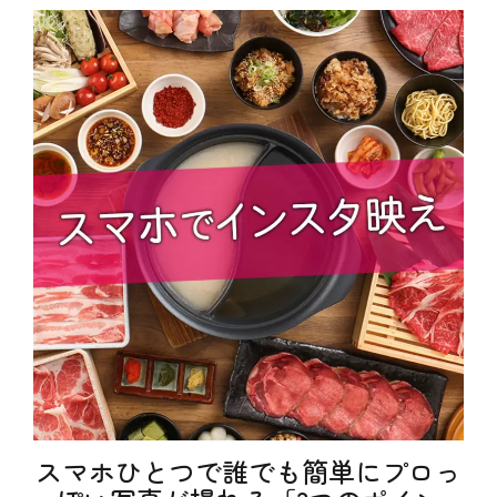
ゴ
も
リ
し
ー
ろ
、
お
得
、
や
っ
て
み
た
、
テ
ク
ニ
ッ
ク
、
特
別
企
画
タ
スマホひとつで誰でも簡単にプロっ
グ
お
得