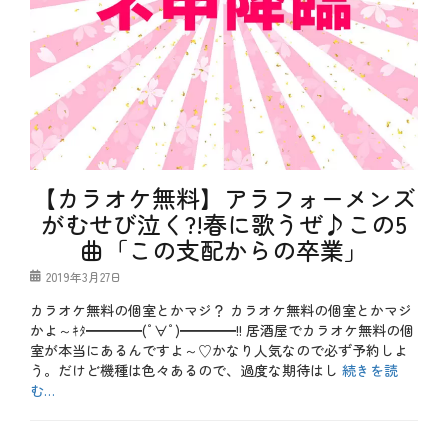
た
特
、
別
キ
企
ャ
画
ン
ペ
ー
ン
、
テ
ク
【カラオケ無料】アラフォーメンズ
ニ
ッ
がむせび泣く?!春に歌うぜ♪この5
ク
曲「この支配からの卒業」
、
メ
ニ
投
2019年3月27日
ュ
稿
カラオケ無料の個室とかマジ？ カラオケ無料の個室とかマジ
ー
日
、
かよ～ｷﾀ━━━━(ﾟ∀ﾟ)━━━━!! 居酒屋でカラオケ無料の個
特
室が本当にあるんですよ～♡かなり人気なので必ず予約しよ
別
う。だけど機種は色々あるので、過度な期待はし
続きを読
企
む…
画
、
カ
肉
テ
b
料