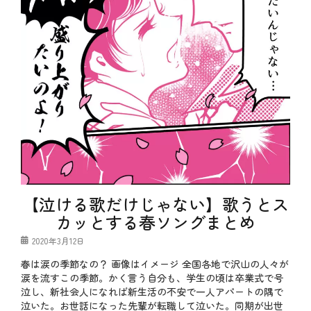
【泣ける歌だけじゃない】歌うとス
カッとする春ソングまとめ
投
2020年3月12日
稿
春は涙の季節なの？ 画像はイメージ 全国各地で沢山の人々が
日
涙を流すこの季節。かく言う自分も、学生の頃は卒業式で号
泣し、新社会人になれば新生活の不安で一人アパートの隅で
泣いた。お世話になった先輩が転職して泣いた。同期が出世