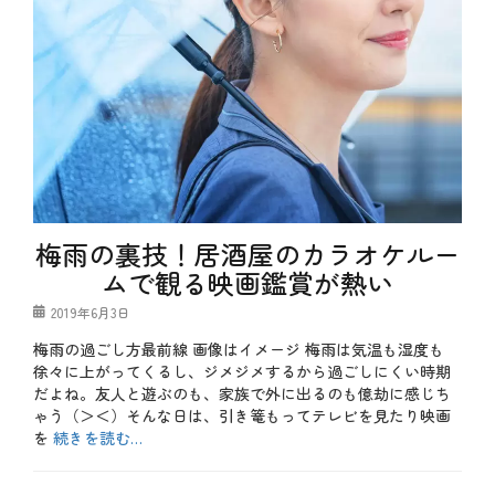
オ
年
ケ
会
、
、
企
診
画
断
、
、
特
飲
別
み
企
会
画
あ
る
あ
る
梅雨の裏技！居酒屋のカラオケルー
ムで観る映画鑑賞が熱い
投
2019年6月3日
稿
梅雨の過ごし方最前線 画像はイメージ 梅雨は気温も湿度も
日
徐々に上がってくるし、ジメジメするから過ごしにくい時期
だよね。友人と遊ぶのも、家族で外に出るのも億劫に感じち
ゃう（＞＜）そんな日は、引き篭もってテレビを見たり映画
を
続きを読む…
カ
テ
お