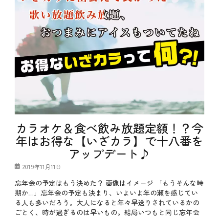
お
、
酒
ス
、
ト
や
レ
っ
ス
て
発
み
散
た
、
、
仕
テ
事
ク
帰
ニ
り
ッ
、
ク
定
、
番
カラオケ＆食べ飲み放題定額！？今
特
ソ
別
年はお得な【いざカラ】で十八番を
ン
企
グ
アップデート♪
画
、
タ
居
グ
あ
投
2019年11月11日
酒
る
稿
屋
忘年会の予定はもう決めた？ 画像はイメージ 「もうそんな時
あ
日
、
る
期か…」忘年会の予定も決まり、いよいよ年の瀬を感じてい
春
、
る人も多いだろう。大人になると年々早送りされているかの
、
カ
ごとく、時が過ぎるのは早いもの。結局いつもと同じ忘年会
春
ラ