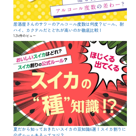
セ
ッ
ト
、
カ
居酒屋さんのサワーのアルコール度数は何度？ビール、酎
ラ
ハイ、カクテルだとどれが高いのか徹底比較！
オ
1.2k件のビュー
ケ
、
キ
ッ
ズ
、
キ
ッ
ズ
ル
ー
ム
、
パ
パ
、
フ
ァ
夏だから知っておきたいスイカの豆知識6選！スイカ割りに
ミ
リ
公式ルールあるってマジ？