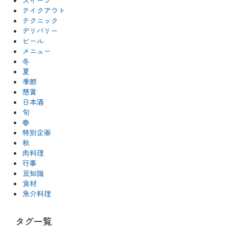
テイクアウト
テクニック
デリバリー
ビール
メニュー
冬
夏
季節
懸賞
日本酒
旬
春
特別企画
秋
肉料理
行事
豆知識
食材
魚介料理
タグ一覧