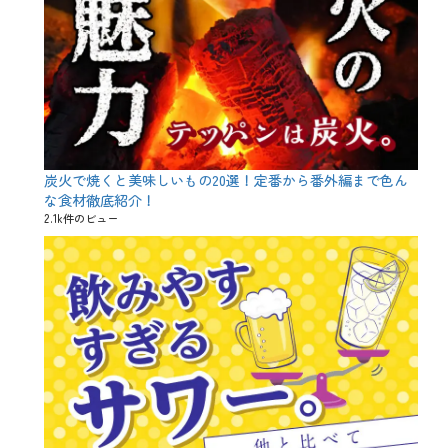
ペ
ニ
ー
ッ
ン
ク
、
、
テ
メ
ク
ニ
ニ
ュ
ッ
ー
ク
、
、
特
企
別
炭火で焼くと美味しいもの20選！定番から番外編まで色ん
画
企
な食材徹底紹介！
、
画
2.1k件のビュー
家
、
族
肉
、
料
居
理
酒
、
屋
魚
、
介
肉
料
料
理
理
タ
、
グ
お
魚
子
料
様
理