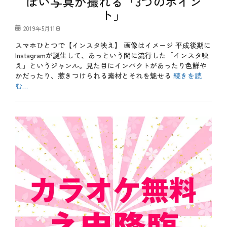
ぽい写真が撮れる「3つのポイン
、
ト」
カ
ラ
オ
投
2019年5月11日
ケ
稿
スマホひとつで【インスタ映え】 画像はイメージ 平成後期に
、
日
テ
Instagramが誕生して、あっという間に流行した「インスタ映
ク
え」というジャンル。見た目にインパクトがあったり色鮮や
ニ
かだったり、惹きつけられる素材とそれを魅せる
続きを読
ッ
む…
ク
、
カ
企
テ
b
画
ゴ
l
、
リ
o
個
ー
g
室
、
、
お
季
も
節
し
、
ろ
映
、
画
や
、
っ
梅
て
雨
み
、