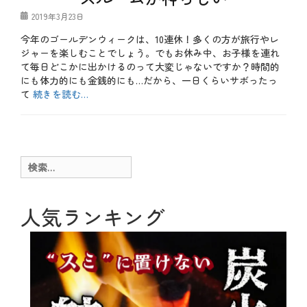
イ
個
投
2019年3月23日
ン
室
稿
ス
、
今年のゴールデンウィークは、10連休！多くの方が旅行やレ
日
タ
飲
ジャーを楽しむことでしょう。でもお休み中、お子様を連れ
映
み
え
て毎日どこかに出かけるのって大変じゃないですか？時間的
放
、
にも体力的にも金銭的にも…だから、一日くらいサボったっ
題
カ
て
続きを読む…
メ
ラ
カ
、
テ
お
カ
ゴ
も
ラ
リ
し
オ
ー
ろ
検
ケ
、
索:
、
お
キ
得
ッ
、
人気ランキング
ズ
や
ル
っ
ー
て
ム
み
、
た
キ
、
ャ
テ
ン
ク