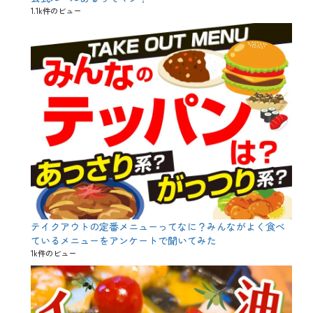
ー
1.1k件のビュー
、
マ
マ
、
休
み
、
子
供
、
子
連
れ
、
家
族
、
連
テイクアウトの定番メニューってなに？みんながよく食べ
休
ているメニューをアンケートで聞いてみた
1k件のビュー