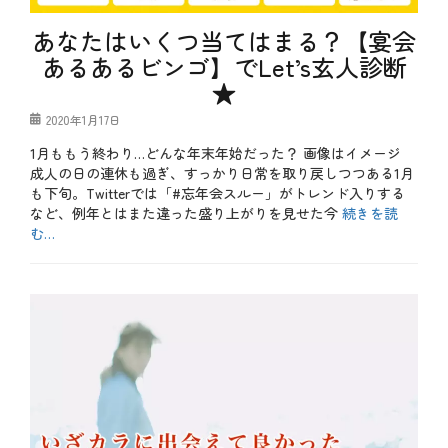
ょ
い
あなたはいくつ当てはまる？【宴会
カ
ラ
あるあるビンゴ】でLet’s玄人診断
、
★
ち
ょ
い
投
2020年1月17日
飲
稿
1月ももう終わり…どんな年末年始だった？ 画像はイメージ
み
日
、
成人の日の連休も過ぎ、すっかり日常を取り戻しつつある1月
カ
も下旬。Twitterでは「#忘年会スルー」がトレンド入りする
ラ
など、例年とはまた違った盛り上がりを見せた今
続きを読
オ
む…
ケ
、
カ
カ
テ
b
ラ
ゴ
l
オ
リ
o
ケ
ー
g
無
、
料
お
、
も
サ
し
ク
ろ
飲
、
み