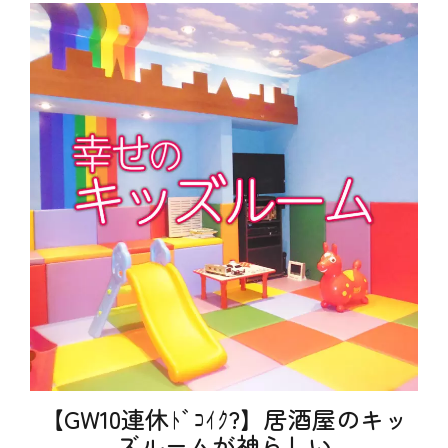
ゴ
l
理
リ
o
、
ー
g
魚
、
介
お
料
も
理
し
タ
ろ
グ
S
、
N
お
S
得
、
、
し
テ
ゃ
ク
ぶ
ニ
し
ッ
ゃ
ク
ぶ
タ
、
グ
カ
イ
ラ
ン
オ
ス
ケ
タ
、
グ
コ
ラ
【GW10連休ﾄﾞｺｲｸ?】居酒屋のキッ
ス
ム
パ
ズルームが神らしい
、
、