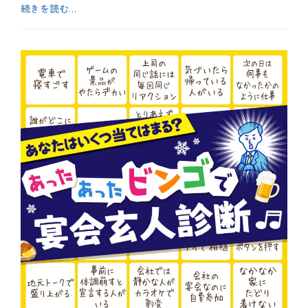
続きを読む…
カ
テ
b
ゴ
l
リ
o
ー
g
、
お
も
し
ろ
、
や
っ
て
み
た
、
テ
ク
ニ
ッ
ク
タ
グ
ち