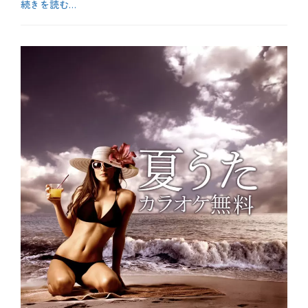
続きを読む…
ソ
オ
ン
ケ
カ
グ
、
テ
お
、
カ
ゴ
も
涙
ラ
リ
し
オ
ー
ろ
ケ
、
無
お
料
得
、
、
ス
特
ト
別
レ
企
ス
画
、
タ
ス
グ
カ
ト
ラ
レ
オ
ス
ケ
発
、
散
ラ
、
ン
セ
キ
ル
ン
フ
グ
ケ
、