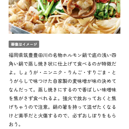
画像はイメージ
福岡県筑豊豊田川の名物ホルモン鍋で底の浅い四
角い鍋で蒸し焼き状に仕上げて食べるのが特徴だ
よ。しょうが・ニンニク・りんご・すりごま・と
うがらしで味つけた自家製の麦味噌が味の決めて
なんだって。蒸し焼きにするので香ばしい味噌味
を焦がさず食べれるよ。強火で放おっておくと焦
げちゃうので注意。鍋の箸を持って混ぜたくなる
けど素手だと火傷するので、必ずおしぼりをもら
おう。