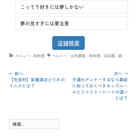
こってり好きには夢しかない
夢の見すぎには要注意
店舗検索
カ
メニュー
、
肉料理
タ
ヘルシー
、
山内農場
、
肉料理
、
豆知識
、
鍋
テ
グ
ゴ
リ
投
← 前へ
次へ →
ー
前
【旬食材】栄養満点☆うみの
次
子連れディナーするなら事前
稿
の
ミルクとは？
の
に知っておくべきキッズルー
投
投
ムとファミリーシートの違い
ナ
稿:
稿:
とは？
ビ
ゲ
検
ー
索: