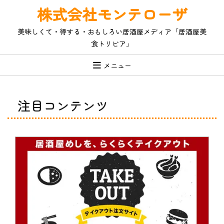
コ
株式会社モンテローザ
ン
テ
美味しくて・得する・おもしろい居酒屋メディア「居酒屋美
ン
食トリビア」
ツ
へ
ス
メニュー
キ
ッ
プ
注目コンテンツ