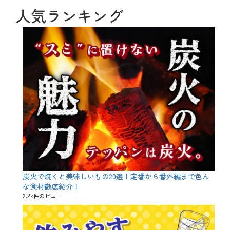
シ
人気ランキング
ョ
ン
炭火で焼くと美味しいもの20選！定番から番外編まで色ん
な食材徹底紹介！
2.2k件のビュー