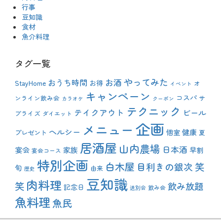
行事
豆知識
食材
魚介料理
タグ一覧
やってみた
おうち時間
お酒
StayHome
お得
オ
イベント
キャンペーン
コスパ
ンライン飲み会
サ
カラオケ
クーポン
テクニック
テイクアウト
ビール
プライズ
ダイエット
企画
メニュー
ヘルシー
健康
プレゼント
個室
夏
居酒屋
山内農場
日本酒
宴会
家族
早割
宴会コース
特別企画
白木屋
目利きの銀次
笑
旬
由来
歴史
豆知識
肉料理
笑
飲み放題
記念日
飲み会
送別会
魚料理
魚民