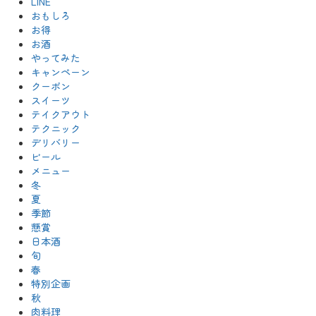
LINE
おもしろ
お得
お酒
やってみた
キャンペーン
クーポン
スイーツ
テイクアウト
テクニック
デリバリー
ビール
メニュー
冬
夏
季節
懸賞
日本酒
旬
春
特別企画
秋
肉料理