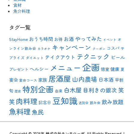
食材
魚介料理
タグ一覧
やってみた
おうち時間
お酒
StayHome
お得
オ
イベント
キャンペーン
コスパ
ンライン飲み会
サ
カラオケ
クーポン
テクニック
テイクアウト
ビール
プライズ
ダイエット
企画
メニュー
ヘルシー
健康
プレゼント
個室
夏
居酒屋
山内農場
日本酒
宴会
家族
早割
宴会コース
特別企画
白木屋
目利きの銀次
笑
旬
由来
歴史
豆知識
肉料理
笑
飲み放題
記念日
飲み会
送別会
魚料理
魚民
Copyright © 2024年
株式会社モンテローザ
. All Rights Reserved. |