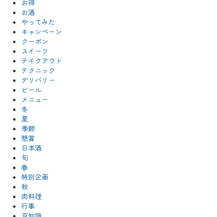
お得
お酒
やってみた
キャンペーン
クーポン
スイーツ
テイクアウト
テクニック
デリバリー
ビール
メニュー
冬
夏
季節
懸賞
日本酒
旬
春
特別企画
秋
肉料理
行事
豆知識