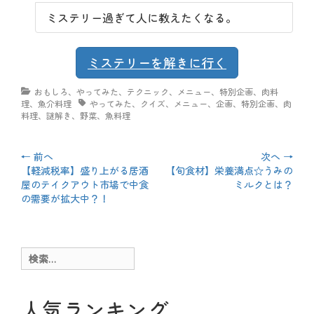
ミステリー過ぎて人に教えたくなる。
ミステリーを解きに行く
カ
おもしろ
、
やってみた
、
テクニック
、
メニュー
、
特別企画
、
肉料
テ
理
、
魚介料理
タ
やってみた
、
クイズ
、
メニュー
、
企画
、
特別企画
、
肉
ゴ
料理
、
謎解き
、
グ
野菜
、
魚料理
リ
ー
投
← 前へ
次へ →
前
【軽減税率】盛り上がる居酒
次
【旬食材】栄養満点☆うみの
稿
の
屋のテイクアウト市場で中食
の
ミルクとは？
投
の需要が拡大中？！
投
ナ
稿:
稿:
ビ
ゲ
検
索:
ー
シ
人気ランキング