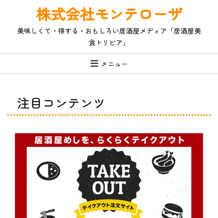
コ
株式会社モンテローザ
ン
テ
美味しくて・得する・おもしろい居酒屋メディア「居酒屋美
ン
食トリビア」
ツ
へ
ス
メニュー
キ
ッ
プ
注目コンテンツ