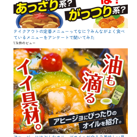
、
醸
造
度
、
里
テイクアウトの定番メニューってなに？みんながよく食べ
芋
ているメニューをアンケートで聞いてみた
1.1k件のビュー