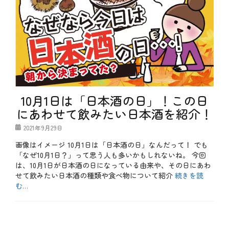
10月1日は「日本酒の日」！この日
にあわせて飲みたい日本酒を紹介！
投
2021年9月29日
稿
画像はイメージ 10月1日は「日本酒の日」なんだって！ でも
日
「なぜ10月1日？」って思う人も多いかもしれないね。 今回
は、10月1日が日本酒の日になっている由来や、その日にあわ
せて飲みたい日本酒の種類や食べ物について紹介
続きを読
む…
カ
テ
b
ゴ
l
リ
o