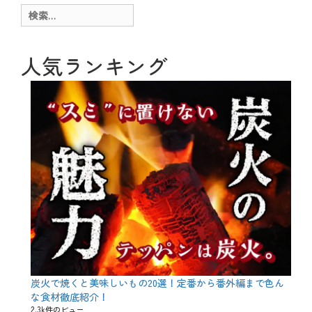
ー
g
検
、
索:
お
酒
、
人気ランキング
テ
ク
ニ
ッ
ク
、
メ
ニ
ュ
ー
、
日
本
酒
、
秋
タ
グ
B
Y
炭火で焼くと美味しいもの20選！定番から番外編まで色ん
、
な食材徹底紹介！
ひ
2.3k件のビュー