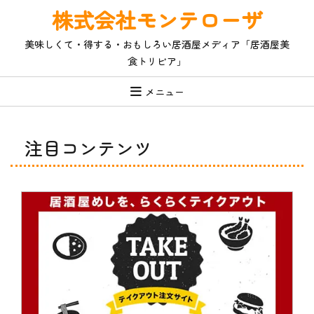
コ
株式会社モンテローザ
ン
テ
美味しくて・得する・おもしろい居酒屋メディア「居酒屋美
ン
食トリビア」
ツ
へ
ス
メニュー
キ
ッ
プ
注目コンテンツ