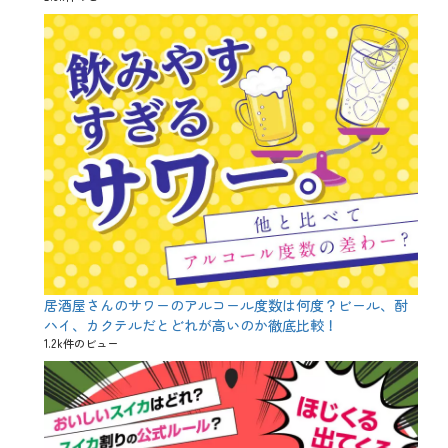
や
お
ろ
し
、
サ
ン
マ
、
十
二
支
の
1
0
番
目
、
居酒屋さんのサワーのアルコール度数は何度？ビール、酎
徳
ハイ、カクテルだとどれが高いのか徹底比較！
利
1.2k件のビュー
、
日
本
酒
、
日
本