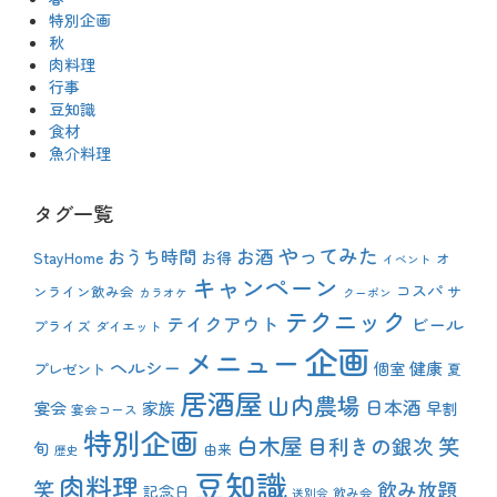
特別企画
秋
肉料理
行事
豆知識
食材
魚介料理
タグ一覧
やってみた
おうち時間
お酒
StayHome
お得
オ
イベント
キャンペーン
コスパ
ンライン飲み会
サ
カラオケ
クーポン
テクニック
テイクアウト
ビール
プライズ
ダイエット
企画
メニュー
ヘルシー
健康
プレゼント
個室
夏
居酒屋
山内農場
日本酒
宴会
家族
早割
宴会コース
特別企画
白木屋
目利きの銀次
笑
旬
由来
歴史
豆知識
肉料理
笑
飲み放題
記念日
飲み会
送別会