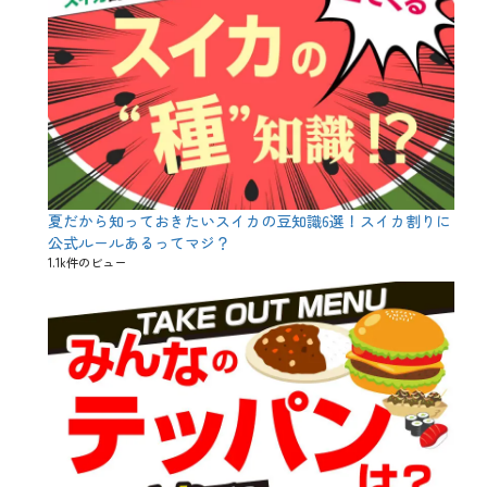
酒
の
日
、
日
本
酒
造
組
合
、
夏だから知っておきたいスイカの豆知識6選！スイカ割りに
松
茸
公式ルールあるってマジ？
、
1.1k件のビュー
栗
、
秋
あ
が
り
、
秋
刀
魚
、
酉