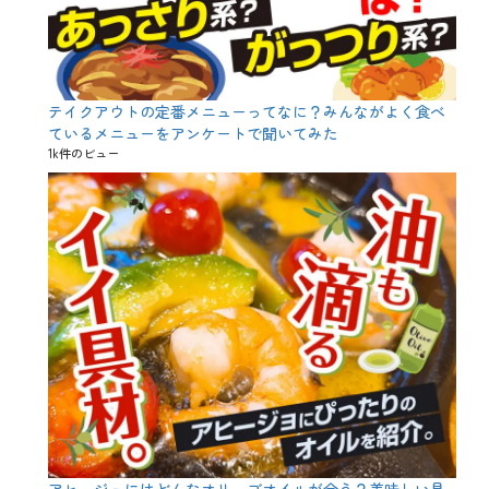
味
し
い
食
べ
方
テイクアウトの定番メニューってなに？みんながよく食べ
、
ているメニューをアンケートで聞いてみた
関
1k件のビュー
東
、
鰆
、
鰤