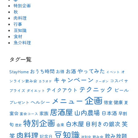
特別企画
秋
肉料理
行事
豆知識
食材
魚介料理
タグ一覧
やってみた
おうち時間
お酒
StayHome
お得
オ
イベント
キャンペーン
コスパ
ンライン飲み会
サ
カラオケ
クーポン
テクニック
テイクアウト
ビール
プライズ
ダイエット
企画
メニュー
ヘルシー
健康
プレゼント
個室
夏
居酒屋
山内農場
日本酒
宴会
家族
早割
宴会コース
特別企画
白木屋
目利きの銀次
笑
旬
由来
歴史
豆知識
肉料理
笑
飲み放題
記念日
飲み会
送別会