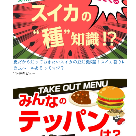
、
地
域
、
地
方
、
平
政
、
年
夏だから知っておきたいスイカの豆知識6選！スイカ割りに
末
、
公式ルールあるってマジ？
旬
1.1k件のビュー
、
照
り
焼
き
、
竜
田
揚
げ
、
美