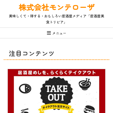
コ
株式会社モンテローザ
ン
テ
美味しくて・得する・おもしろい居酒屋メディア「居酒屋美
ン
食トリビア」
ツ
へ
ス
メニュー
キ
ッ
プ
注目コンテンツ