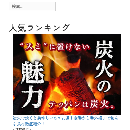
ー
g
検
、
索:
冬
、
旬
人気ランキング
、
魚
介
料
理
タ
グ
1
2
月
、
1
月
、
ぶ
り
、
カ
ン
パ
炭火で焼くと美味しいもの20選！定番から番外編まで色ん
チ
な食材徹底紹介！
、
2.2k件のビュー