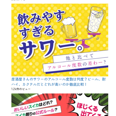
サ
ワ
ラ
、
ス
ズ
キ
、
ヒ
ラ
マ
サ
、
ブ
リ
、
ボ
ラ
居酒屋さんのサワーのアルコール度数は何度？ビール、酎
、
ハイ、カクテルだとどれが高いのか徹底比較！
冬
1.2k件のビュー
、
出
世
魚
、
勘
八