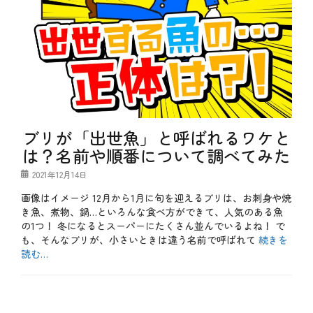
ブリが「出世魚」と呼ばれるワケと
は？名前や順番について調べてみた
投
2021年12月14日
稿
画像はイメージ 12月から1月に旬を迎えるブリは、お刺身や焼
日
き魚、煮物、鍋…といろんな食べ方ができて、人気のある魚
の1つ！ 冬になるとスーパーにたくさん並んでいるよね！ で
も、そんなブリが、小さいときは違う名前で呼ばれて
続きを
読む…
カ
テ
b
ゴ
l
リ
o