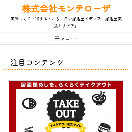
コ
株式会社モンテローザ
ン
テ
美味しくて・得する・おもしろい居酒屋メディア「居酒屋美
ン
食トリビア」
ツ
へ
ス
メニュー
キ
ッ
プ
注目コンテンツ