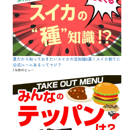
、
地
域
、
地
方
、
平
政
、
年
夏だから知っておきたいスイカの豆知識6選！スイカ割りに
末
、
公式ルールあるってマジ？
旬
1.1k件のビュー
、
照
り
焼
き
、
竜
田
揚
げ
、
美