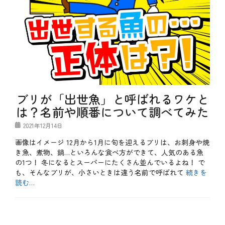
ブリが「出世魚」と呼ばれるワケと
は？名前や順番について調べてみた
投
2021年12月14日
稿
画像はイメージ 12月から1月に旬を迎えるブリは、お刺身や焼
日
き魚、煮物、鍋…といろんな食べ方ができて、人気のある魚
の1つ！ 冬になるとスーパーにたくさん並んでいるよね！ で
も、そんなブリが、小さいときは違う名前で呼ばれて
続きを
読む…
カ
テ
b
ゴ
l
リ
o