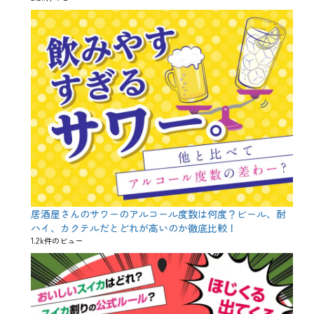
サ
ワ
ラ
、
ス
ズ
キ
、
ヒ
ラ
マ
サ
、
ブ
リ
、
ボ
ラ
居酒屋さんのサワーのアルコール度数は何度？ビール、酎
、
ハイ、カクテルだとどれが高いのか徹底比較！
冬
1.2k件のビュー
、
出
世
魚
、
勘
八