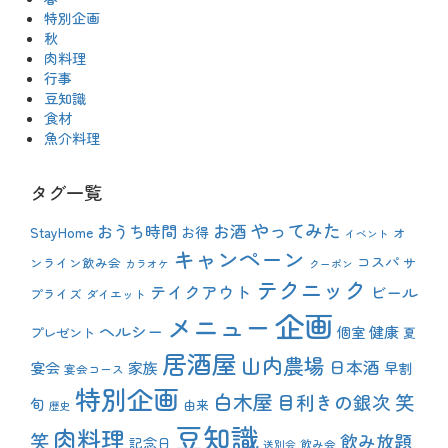
特別企画
秋
肉料理
行事
豆知識
食材
魚介料理
タグ一覧
やってみた
おうち時間
お酒
StayHome
お得
オ
イベント
キャンペーン
コスパ
ンライン飲み会
サ
カラオケ
クーポン
テクニック
テイクアウト
ビール
プライズ
ダイエット
企画
メニュー
ヘルシー
健康
プレゼント
個室
夏
居酒屋
山内農場
日本酒
宴会
家族
早割
宴会コース
特別企画
白木屋
目利きの銀次
笑
旬
由来
歴史
豆知識
肉料理
笑
飲み放題
記念日
飲み会
送別会