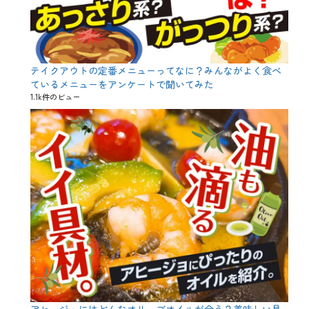
味
し
い
食
べ
方
テイクアウトの定番メニューってなに？みんながよく食べ
、
ているメニューをアンケートで聞いてみた
関
1.1k件のビュー
東
、
鰆
、
鰤