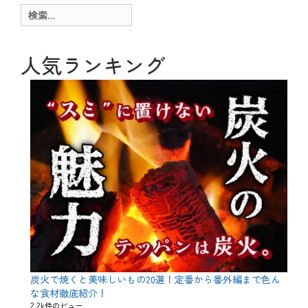
ー
g
検
、
索:
冬
、
旬
人気ランキング
、
魚
介
料
理
タ
グ
1
2
月
、
1
月
、
ぶ
り
、
カ
ン
パ
炭火で焼くと美味しいもの20選！定番から番外編まで色ん
チ
な食材徹底紹介！
、
2.2k件のビュー