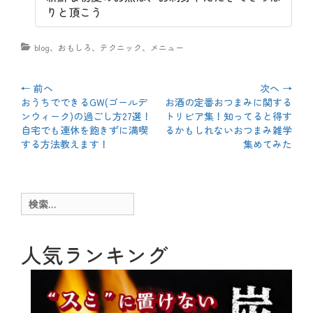
りと頂こう
カ
blog
、
おもしろ
、
テクニック
、
メニュー
テ
ゴ
リ
投
← 前へ
次へ →
ー
前
おうちでできるGW(ゴールデ
次
お酒の定番おつまみに関する
稿
の
ンウィーク)の過ごし方27選！
の
トリビア集！知ってると得す
投
自宅でも連休を飽きずに満喫
投
るかもしれないおつまみ雑学
ナ
稿:
する方法教えます！
稿:
集めてみた
ビ
ゲ
検
ー
索:
シ
人気ランキング
ョ
ン