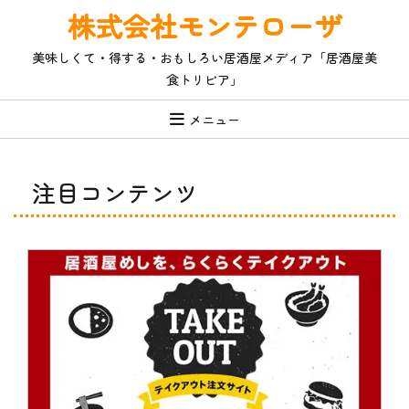
コ
株式会社モンテローザ
ン
テ
美味しくて・得する・おもしろい居酒屋メディア「居酒屋美
ン
食トリビア」
ツ
へ
ス
メニュー
キ
ッ
プ
注目コンテンツ