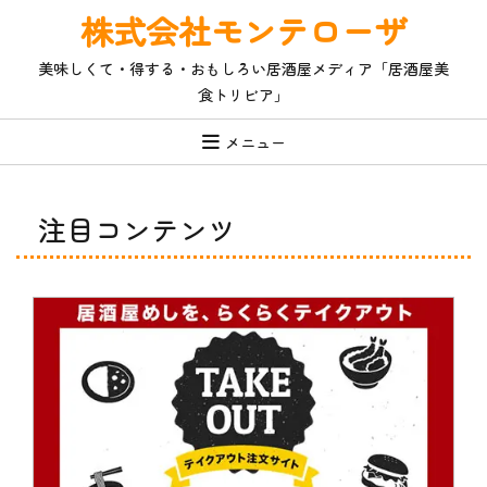
コ
株式会社モンテローザ
ン
テ
美味しくて・得する・おもしろい居酒屋メディア「居酒屋美
ン
食トリビア」
ツ
へ
ス
メニュー
キ
ッ
プ
注目コンテンツ