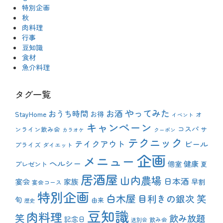
特別企画
秋
肉料理
行事
豆知識
食材
魚介料理
タグ一覧
やってみた
おうち時間
お酒
StayHome
お得
オ
イベント
キャンペーン
コスパ
ンライン飲み会
サ
カラオケ
クーポン
テクニック
テイクアウト
ビール
プライズ
ダイエット
企画
メニュー
ヘルシー
健康
プレゼント
個室
夏
居酒屋
山内農場
日本酒
宴会
家族
早割
宴会コース
特別企画
白木屋
目利きの銀次
笑
旬
由来
歴史
豆知識
肉料理
笑
飲み放題
記念日
飲み会
送別会