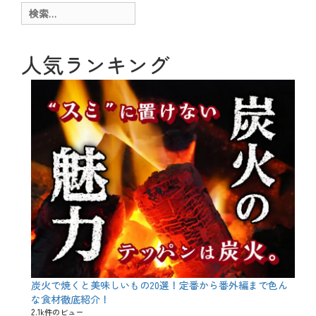
検
ー
索:
シ
人気ランキング
ョ
ン
炭火で焼くと美味しいもの20選！定番から番外編まで色ん
な食材徹底紹介！
2.1k件のビュー