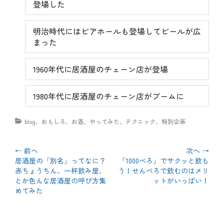
登場した
明治時代にはビアホールも登場してビールが広
まった
1960年代に居酒屋のチェーン店が登場
1980年代に居酒屋のチェーン店がブームに
カ
blog
、
おもしろ
、
お酒
、
やってみた
、
テクニック
、
特別企画
テ
ゴ
リ
投
← 前へ
次へ →
ー
前
居酒屋の「別名」ってなに？
次
「1000べろ」でサクッと飲も
稿
の
赤ちょうちん、一杯飲み屋、
の
う！せんべろで飲むのはメリ
投
とか色んな居酒屋の呼び方集
投
ットがいっぱい！
ナ
稿:
めてみた
稿:
ビ
ゲ