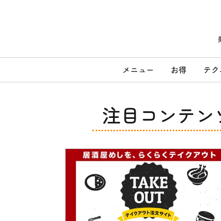
コ
ン
テ
ン
ツ
へ
メ
ス
メニュー
お得
テク
キ
イ
ッ
ン
プ
メ
注目コンテン
ニ
ュ
ー