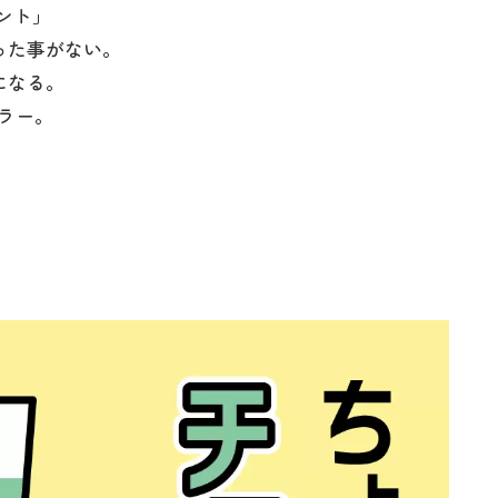
ント」
った事がない。
になる。
ラー。