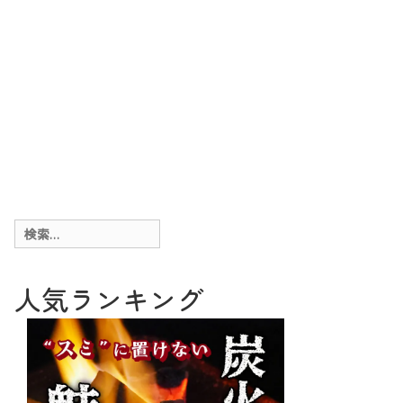
検
索:
人気ランキング