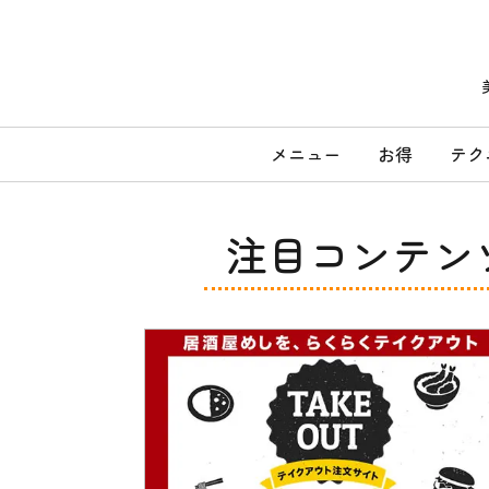
コ
ン
テ
ン
ツ
へ
メ
ス
メニュー
お得
テク
キ
イ
ッ
ン
プ
メ
注目コンテン
ニ
ュ
ー