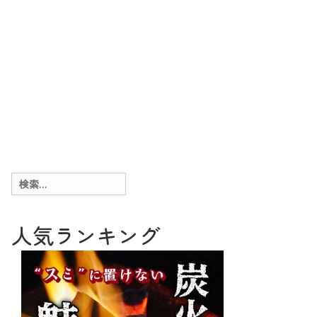
検
索:
人気ランキング