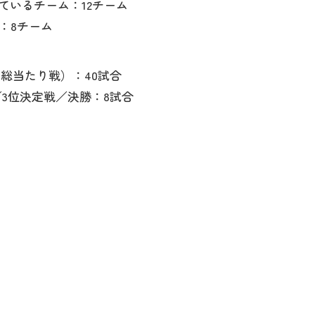
しているチーム：12チーム
：8チーム
ル内総当たり戦）：40試合
／3位決定戦／決勝：8試合