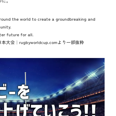
つに。
round the world to create a groundbreaking and
unity.
er future for all.
会｜rugbyworldcup.comより一部抜粋