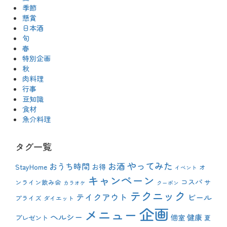
ボ
季節
ー
懸賞
ル
日本酒
、
バ
旬
ー
春
チ
特別企画
ャ
秋
ル
肉料理
リ
ア
行事
リ
豆知識
テ
食材
ィ
魚介料理
ー
、
バ
タグ一覧
ー
チ
やってみた
おうち時間
お酒
ャ
StayHome
お得
オ
イベント
ル
キャンペーン
コスパ
ンライン飲み会
サ
背
カラオケ
クーポン
景
テクニック
テイクアウト
ビール
プライズ
ダイエット
、
企画
バ
メニュー
ヘルシー
健康
プレゼント
個室
ー
夏
ボ