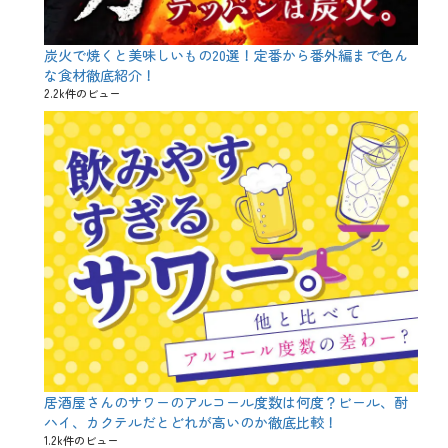
ー
、
特
別
炭火で焼くと美味しいもの20選！定番から番外編まで色ん
企
な食材徹底紹介！
画
2.2k件のビュー
、
肉
料
理
、
魚
介
料
理
タ
グ
A
u
g
m
e
n
t
e
居酒屋さんのサワーのアルコール度数は何度？ビール、酎
d
ハイ、カクテルだとどれが高いのか徹底比較！
R
1.2k件のビュー
e