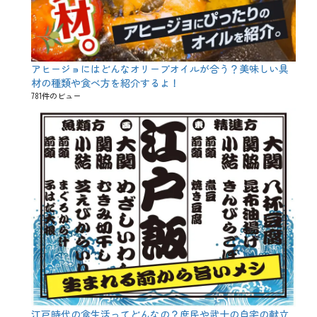
W
E
B
は
し
アヒージョにはどんなオリーブオイルが合う？美味しい具
ご
材の種類や食べ方を紹介するよ！
酒
、
781件のビュー
Z
o
o
m
、
お
う
ち
時
間
、
お
持
ち
帰
り
、
こ
江戸時代の食生活ってどんなの？庶民や武士の自宅の献立