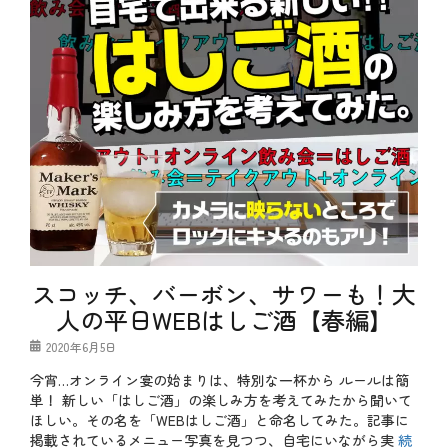
スコッチ、バーボン、サワーも！大
人の平日WEBはしご酒【春編】
投
2020年6月5日
稿
今宵…オンライン宴の始まりは、特別な一杯から ルールは簡
日
単！ 新しい「はしご酒」の楽しみ方を考えてみたから聞いて
ほしい。その名を「WEBはしご酒」と命名してみた。記事に
掲載されているメニュー写真を見つつ、自宅にいながら実
続