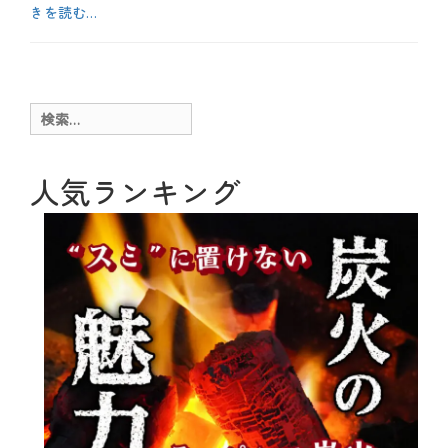
きを読む…
カ
テ
お
ゴ
も
リ
し
ー
ろ
検
、
索:
お
酒
、
人気ランキング
や
っ
て
み
た
、
テ
ク
ニ
ッ
ク
、
メ
ニ
ュ