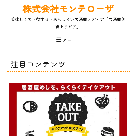
コ
株式会社モンテローザ
ン
テ
美味しくて・得する・おもしろい居酒屋メディア「居酒屋美
ン
食トリビア」
ツ
へ
ス
メニュー
キ
ッ
プ
注目コンテンツ