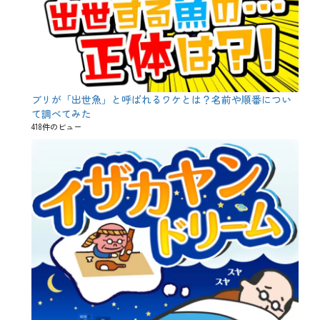
テ
ッ
ド
リ
ア
リ
テ
ィ
ブリが「出世魚」と呼ばれるワケとは？名前や順番につい
ー
て調べてみた
、
418件のビュー
キ
ャ
ン
ペ
ー
ン
、
ジ
ョ
ニ
ー
ウ
ォ
ー
カ
ー