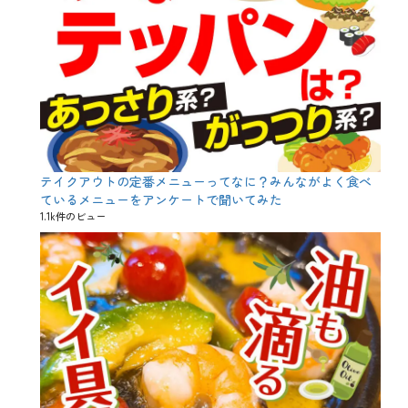
P
a
r
t
y
、
S
k
y
p
e
、
テイクアウトの定番メニューってなに？みんながよく食べ
V
ているメニューをアンケートで聞いてみた
i
1.1k件のビュー
r
t
u
a
l
R
e
a
l
i
t
y
、