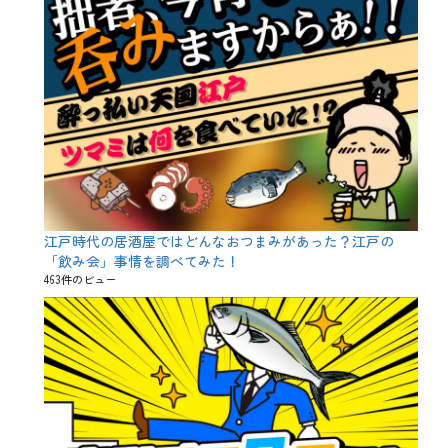
ー
ド
リ
ン
ク
、
オ
ン
ラ
イ
ン
宴
、
オ
江戸時代の居酒屋ではどんなおつまみがあった？江戸の
ン
ラ
「飲み会」事情を調べてみた！
イ
463件のビュー
ン
飲
み
会
、
オ
ー
グ
メ
ン