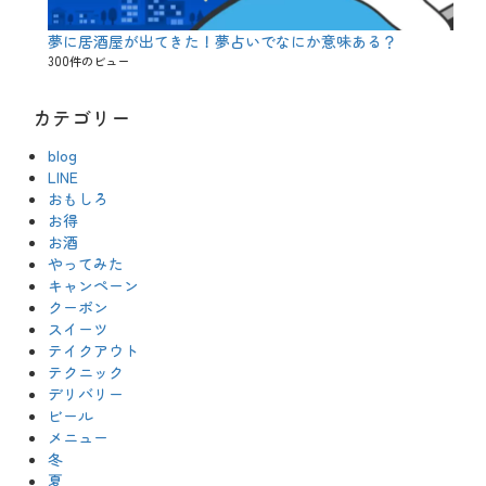
、
ス
夢に居酒屋が出てきた！夢占いでなにか意味ある？
コ
300件のビュー
ッ
チ
ウ
カテゴリー
イ
ス
blog
キ
LINE
ー
、
おもしろ
ス
お得
ト
お酒
レ
やってみた
ー
キャンペーン
ト
、
クーポン
テ
スイーツ
イ
テイクアウト
ク
テクニック
ア
デリバリー
ウ
ビール
ト
、
メニュー
ハ
冬
イ
夏