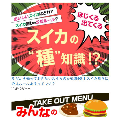
a
l
i
t
y
、
L
I
N
E
、
N
e
t
f
l
i
夏だから知っておきたいスイカの豆知識6選！スイカ割りに
x
、
公式ルールあるってマジ？
N
1.1k件のビュー
e
t
f
l
i
x