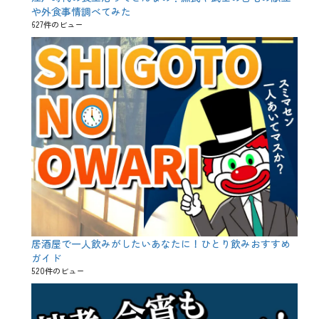
だ
や外食事情調べてみた
わ
627件のビュー
り
酒
場
の
レ
モ
ン
サ
ワ
ー
、
た
く
の
む
、
は
し
居酒屋で一人飲みがしたいあなたに！ひとり飲みおすすめ
ご
ガイド
酒
520件のビュー
、
エ
ナ
ジ