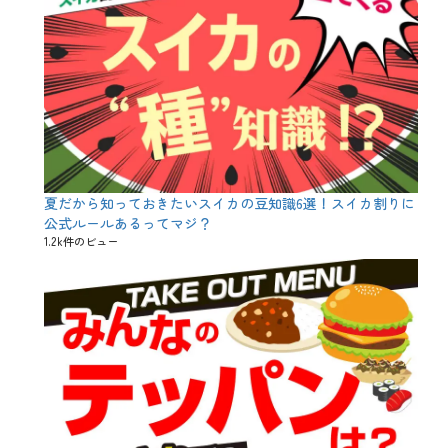
r
e
a
t
、
あ
た
ら
し
い
ハ
夏だから知っておきたいスイカの豆知識6選！スイカ割りに
ロ
ウ
公式ルールあるってマジ？
ィ
1.2k件のビュー
ン
、
あ
つ
ま
ら
な
い
ハ
ロ
ウ
ィ