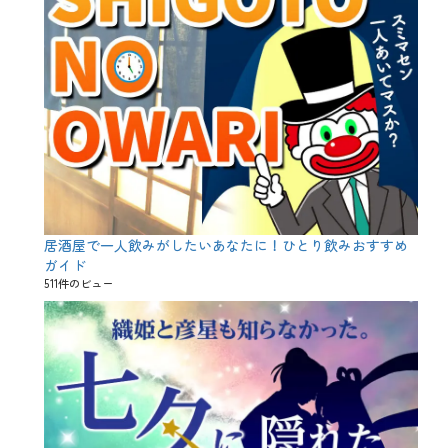
、
ハ
ロ
ウ
ィ
ン
の
日
、
伝
承
、
伝
説
居酒屋で一人飲みがしたいあなたに！ひとり飲みおすすめ
、
ガイド
占
511件のビュー
い
、
古
代
ケ
ル
ト
、
悪
魔