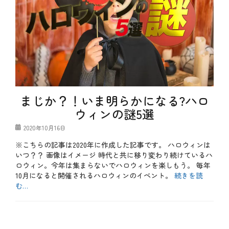
まじか？！いま明らかになる?ハロ
ウィンの謎5選
投
2020年10月16日
稿
※こちらの記事は2020年に作成した記事です。 ハロウィンは
日
いつ？？ 画像はイメージ 時代と共に移り変わり続けているハ
ロウィン。今年は集まらないでハロウィンを楽しもう。 毎年
10月になると開催されるハロウィンのイベント。
続きを読
む…
カ
テ
b
ゴ
l
リ
o