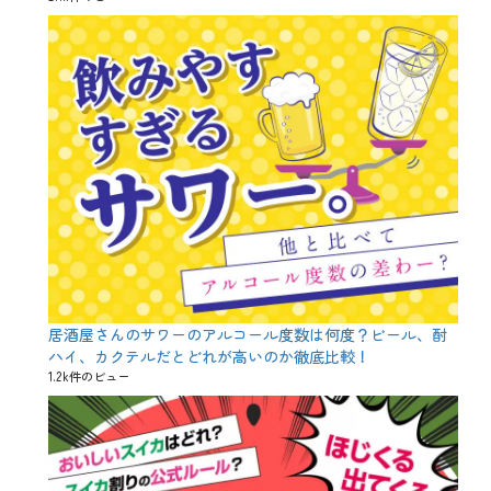
e
n
、
J
a
c
k
-
o
'
-
L
a
n
t
e
r
n
居酒屋さんのサワーのアルコール度数は何度？ビール、酎
、
ハイ、カクテルだとどれが高いのか徹底比較！
t
1.2k件のビュー
r
i
c
k
o
r
t