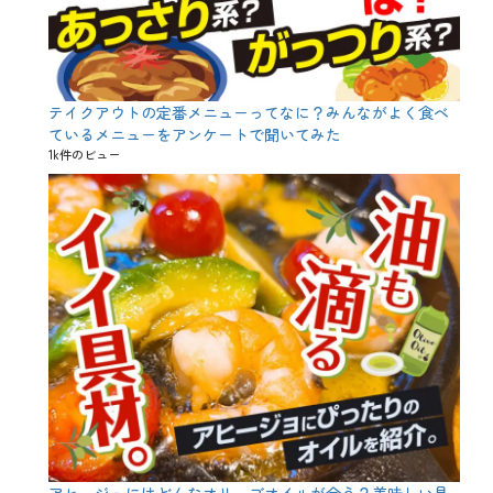
ン
、
や
さ
し
さ
テイクアウトの定番メニューってなに？みんながよく食べ
っ
ているメニューをアンケートで聞いてみた
て
1k件のビュー
な
ん
だ
ろ
う
、
ウ
ン
チ
ク
、
コ
ス
プ
レ
、
ジ
ャ