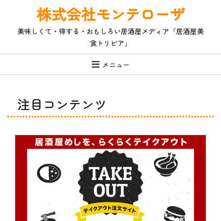
コ
株式会社モンテローザ
ン
テ
美味しくて・得する・おもしろい居酒屋メディア「居酒屋美
ン
食トリビア」
ツ
へ
ス
メニュー
キ
ッ
プ
注目コンテンツ