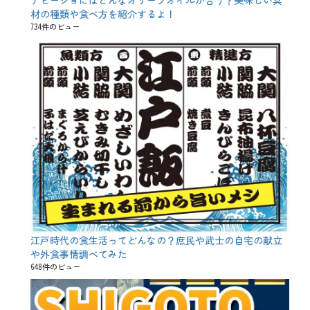
アヒージョにはどんなオリーブオイルが合う？美味しい具
ッ
材の種類や食べ方を紹介するよ！
ク
、
734件のビュー
ジ
ャ
ッ
ク
・
オ
ー
・
ラ
ン
タ
ン
、
ド
ル
イ
ド
教
江戸時代の食生活ってどんなの？庶民や武士の自宅の献立
、
や外食事情調べてみた
ハ
648件のビュー
ロ
ウ
ィ
ン