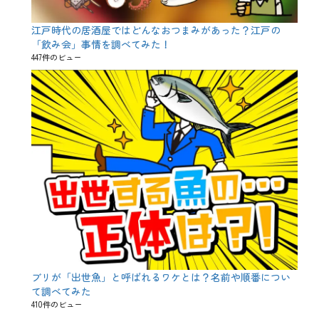
、
黒
猫
江戸時代の居酒屋ではどんなおつまみがあった？江戸の
、
「飲み会」事情を調べてみた！
ｻ
447件のビュー
ｳ
ｨ
ﾝ
祭
ブリが「出世魚」と呼ばれるワケとは？名前や順番につい
て調べてみた
410件のビュー