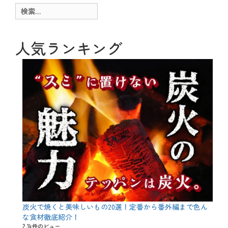
ー
g
検
、
索:
お
も
し
人気ランキング
ろ
、
秋
、
行
事
タ
グ
1
0
月
3
1
日
、
H
a
l
l
o
炭火で焼くと美味しいもの20選！定番から番外編まで色ん
w
な食材徹底紹介！
e
2.1k件のビュー