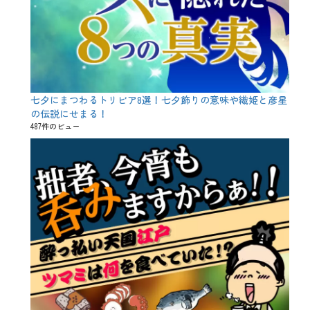
、
歴
史
、
死
霊
、
由
七夕にまつわるトリビア8選！七夕飾りの意味や織姫と彦星
来
、
の伝説にせまる！
精
487件のビュー
霊
、
自
然
崇
拝
、
蜘
蛛
、
鬼
火
、
魔
女