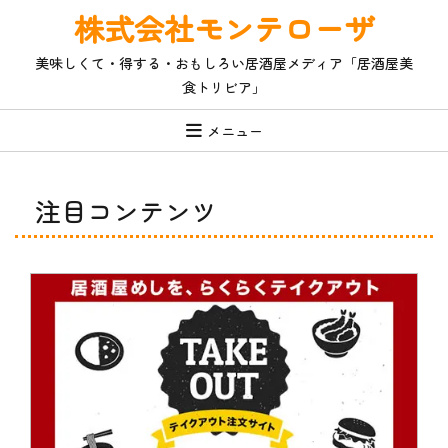
コ
株式会社モンテローザ
ン
テ
美味しくて・得する・おもしろい居酒屋メディア「居酒屋美
ン
食トリビア」
ツ
へ
ス
メニュー
キ
ッ
プ
注目コンテンツ