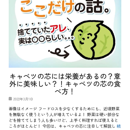
メ
ニ
ュ
ー
、
肉
料
理
、
豆
知
識
タ
グ
ギ
ョ
キャベツの芯には栄養があるの？意
ー
外に美味しい？！キャベツの芯の食
ザ
、
べ方！
ニ
ン
投
2022年3月1日
ニ
稿
ク
画像はイメージ フードロスを少なくするためにも、近頃野菜
日
は
を無駄なく使うという人が増えているよ！ 野菜は硬い部分な
日
どを捨ててしまう人も多いけど、上手く料理すれば使えると
本
ころがほとんど！ 今回は、キャベツの芯に注目して解説し
続
だ