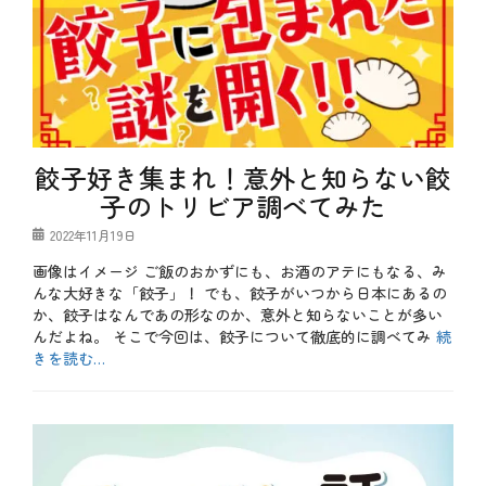
餃子好き集まれ！意外と知らない餃
子のトリビア調べてみた
投
2022年11月19日
稿
画像はイメージ ご飯のおかずにも、お酒のアテにもなる、み
日
んな大好きな「餃子」！ でも、餃子がいつから日本にあるの
か、餃子はなんであの形なのか、意外と知らないことが多い
んだよね。 そこで今回は、餃子について徹底的に調べてみ
続
きを読む…
カ
テ
b
ゴ
l
リ
o
ー
g
、