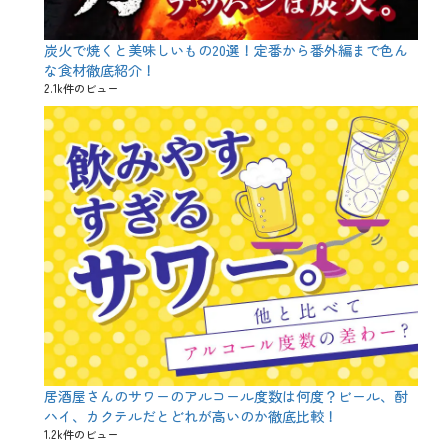
プ
、
フ
炭火で焼くと美味しいもの20選！定番から番外編まで色ん
ー
な食材徹底紹介！
ド
2.1k件のビュー
ロ
ス
、
旬
、
春
、
栄
養
、
炒
め
物
、
芯
、
茎
、
居酒屋さんのサワーのアルコール度数は何度？ビール、酎
餃
ハイ、カクテルだとどれが高いのか徹底比較！
子
1.2k件のビュー