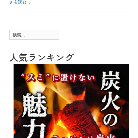
きを読む…
け
、
カ
水
テ
b
戸
ゴ
l
黄
リ
o
門
ー
g
検
、
、
焼
索:
季
き
節
餃
、
人気ランキング
子
旬
、
、
餃
春
子
タ
グ
カ
リ
ウ
ム
、
キ
ャ
ベ
ツ
、
ス
ー