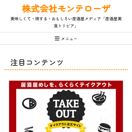
コ
株式会社モンテローザ
ン
テ
美味しくて・得する・おもしろい居酒屋メディア「居酒屋美
ン
食トリビア」
ツ
へ
ス
メニュー
キ
ッ
プ
注目コンテンツ