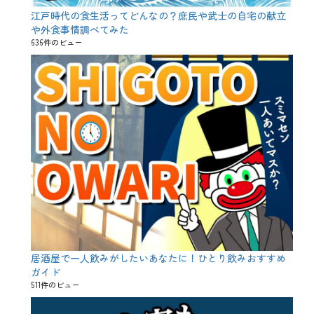
、
山
江戸時代の食生活ってどんなの？庶民や武士の自宅の献立
田
や外食事情調べてみた
錦
636件のビュー
、
幽
庵
焼
、
御
造
里
、
新
鮮
、
日
本
酒
、
旬
、
居酒屋で一人飲みがしたいあなたに！ひとり飲みおすすめ
映
ガイド
え
511件のビュー
、
春
、