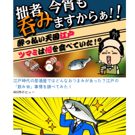
春
野
菜
、
柚
子
、
桜
、
桜
前
線
、
桜
鯛
江戸時代の居酒屋ではどんなおつまみがあった？江戸の
、
梅
「飲み会」事情を調べてみた！
、
446件のビュー
歓
迎
会
、
歓
送
迎
会