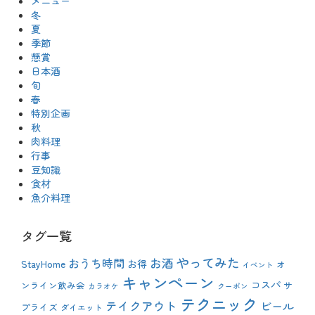
メニュー
、
冬
鯛
夏
季節
懸賞
日本酒
旬
春
特別企画
秋
肉料理
行事
豆知識
食材
魚介料理
タグ一覧
やってみた
おうち時間
お酒
StayHome
お得
オ
イベント
キャンペーン
コスパ
ンライン飲み会
サ
カラオケ
クーポン
テクニック
テイクアウト
ビール
プライズ
ダイエット