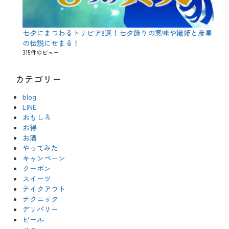
頃
、
語
源
七夕にまつわるトリビア8選！七夕飾りの意味や織姫と彦星
、
の伝説にせまる！
贅
315件のビュー
沢
、
送
カテゴリー
別
会
blog
、
酒
LINE
米
おもしろ
、
お得
開
お酒
花
やってみた
予
想
キャンペーン
、
クーポン
雑
スイーツ
学
テイクアウト
、
テクニック
魚
デリバリー
、
鮮
ビール
魚