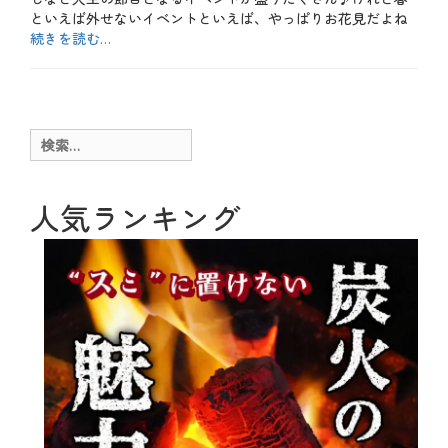
といえば外せないイベントといえば、やっぱりお花見だよね
続きを読む…
カ
テ
b
ゴ
l
リ
o
ー
g
検
、
索:
お
も
し
人気ランキング
ろ
、
お
酒
、
テ
ク
ニ
ッ
ク
、
メ
ニ
ュ