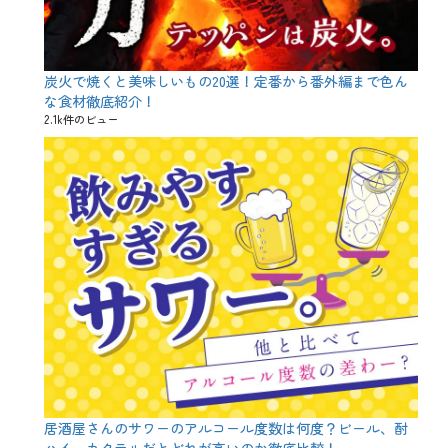
ー
、
魚
介
料
炭火で焼くと美味しいもの20選！定番から番外編まで色ん
理
な食材徹底紹介！
タ
2.1k件のビュー
グ
2
0
2
0
、
お
め
で
た
い
、
お
刺
身
、
お
祝
い
居酒屋さんのサワーのアルコール度数は何度？ビール、酎
、
ハイ、カクテルだとどれが高いのか徹底比較！