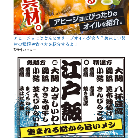
ン
、
三
色
団
子
、
アヒージョにはどんなオリーブオイルが合う？美味しい具
入
材の種類や食べ方を紹介するよ！
学
祝
729件のビュー
い
、
卒
業
祝
い
、
味
覚
、
女
子
会
、
季
節