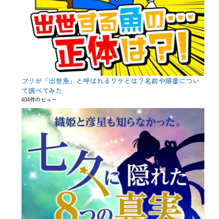
、
歴
史
、
生
サ
ー
モ
ン
、
ブリが「出世魚」と呼ばれるワケとは？名前や順番につい
目
て調べてみた
利
404件のビュー
き
の
銀
次
、
真
鯛
、
純
米
吟
醸
、
見