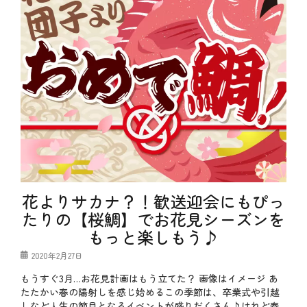
花よりサカナ？！歓送迎会にもぴっ
たりの【桜鯛】でお花見シーズンを
もっと楽しもう♪
投
2020年2月27日
稿
もうすぐ3月…お花見計画はもう立てた？ 画像はイメージ あ
日
たたかい春の陽射しを感じ始めるこの季節は、卒業式や引越
しなど人生の節目となるイベントが盛りだくさん♪けれど春