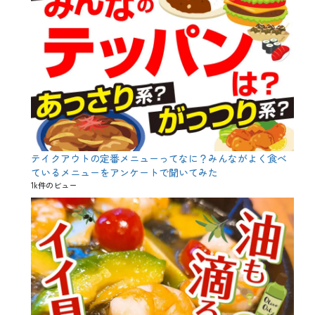
ソ
メ
イ
ヨ
シ
ノ
、
ダ
ジ
ャ
レ
、
ト
テイクアウトの定番メニューってなに？みんながよく食べ
リ
ているメニューをアンケートで聞いてみた
ビ
1k件のビュー
ア
、
ロ
ー
ズ
マ
リ
ー
、
ワ
イ