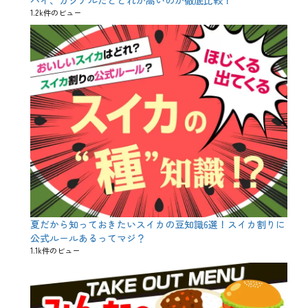
お
1.2k件のビュー
花
見
、
か
わ
い
い
、
さ
く
ら
、
ア
ク
ア
パ
ッ
ツ
夏だから知っておきたいスイカの豆知識6選！スイカ割りに
ァ
、
公式ルールあるってマジ？
サ
1.1k件のビュー
ク
ラ
ダ
イ
、