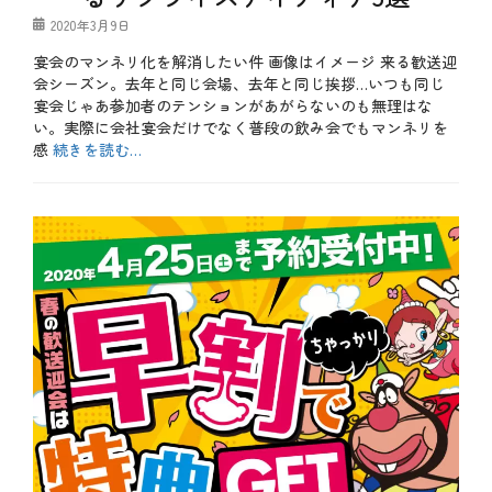
冬
投
2020年3月9日
タ
稿
グ
カ
宴会のマンネリ化を解消したい件 画像はイメージ 来る歓送迎
日
ー
会シーズン。去年と同じ会場、去年と同じ挨拶…いつも同じ
ド
宴会じゃあ参加者のテンションがあがらないのも無理はな
、
い。実際に会社宴会だけでなく普段の飲み会でもマンネリを
ク
レ
感
続きを読む…
ジ
カ
ッ
テ
b
ト
ゴ
l
、
リ
o
ネ
ー
g
ッ
、
ト
お
シ
も
ョ
し
ッ
ろ
ピ
、
ン
お
グ
得
、
、
ポ
や
イ
っ
ン
て
ト