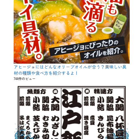
特
別
、
白
木
屋
、
目
利
き
の
銀
次
アヒージョにはどんなオリーブオイルが合う？美味しい具
、
材の種類や食べ方を紹介するよ！
笑
744件のビュー
笑
、
送
別
会
、
飲
み
放
題
、
魚