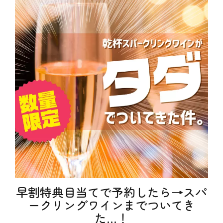
ン
ー
g
お
ト
、
面
、
お
、
特
も
ア
典
し
ク
ろ
ビ
、
ち
お
ゃ
得
ん
、
、
お
ア
酒
ニ
、
メ
キ
、
ャ
オ
ン
リ
ペ
ジ
ー
ナ
ン
ル
、
ラ
テ
ベ
ク
ル
早割特典目当てで予約したら→スパ
ニ
、
ッ
ークリングワインまでついてき
オ
ク
リ
た…！
、
ジ
特