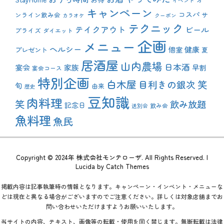
イベント
キャンペーン
コスパ
ンライン飲み会
サ
カラオケ
クーポン
テクニック
テイクアウト
ビール
プライズ
ダイエット
企画
メニュー
ヘルシー
健康
プレゼント
個室
夏
居酒屋
山内農場
日本酒
宴会
家族
早割
宴会コース
特別企画
白木屋
目利きの銀次
笑
旬
由来
歴史
豆知識
肉料理
笑
飲み放題
記念日
飲み会
送別会
魚料理
魚民
Copyright © 2024年
株式会社モンテローザ
. All Rights Reserved. |
Lucida by
Catch Themes
掲載内容は記事執筆時の情報となります。キャンペーン・インベント・メニューな
どは現在と異なる場合がございますのでご注意ください。詳しくは対象店舗までお
問い合わせいただけますようお願いいたします。
当サイトの内容、テキスト、画像等の転載・使用を固く禁じます。無断転載は法律