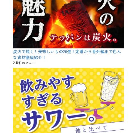
魔
ジ
イ
王
ナ
ベ
、
ル
ン
ハ
横
ト
ク
断
、
シ
幕
キ
ョ
、
ャ
ン
ハ
ン
大
ク
ペ
魔
シ
ー
炭火で焼くと美味しいもの20選！定番から番外編まで色ん
王
ョ
ン
2
な食材徹底紹介！
ン
、
0
2.1k件のビュー
大
ワ
2
魔
イ
0
王
ン
、
、
、
フ
プ
企
ォ
レ
画
ト
ミ
、
プ
ア
宴
ロ
ム
会
ッ
飲
、
プ
み
幹
ス
放
事
、
題
王
マ
、
、
ン