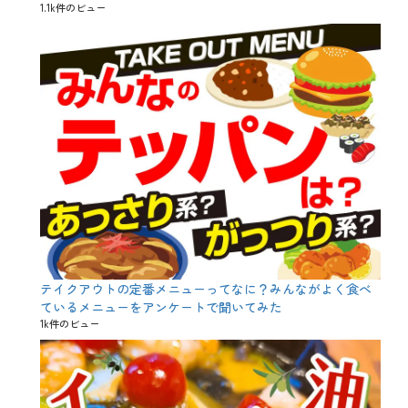
1.1k件のビュー
、
会
早
、
割
焼
、
酎
映
ボ
え
ト
、
ル
検
、
証
特
、
典
歓
、
迎
立
会
春
、
、
焼
花
酎
粉
、
、
焼
飲
酎
テイクアウトの定番メニューってなに？みんながよく食べ
み
ボ
ているメニューをアンケートで聞いてみた
放
ト
題
1k件のビュー
ル
、
特
典
、