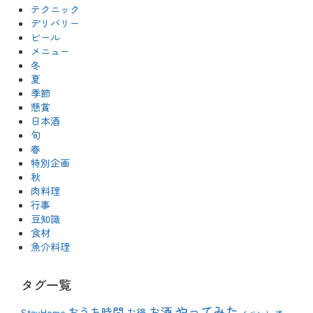
テクニック
デリバリー
ビール
メニュー
冬
夏
季節
懸賞
日本酒
旬
春
特別企画
秋
肉料理
行事
豆知識
食材
魚介料理
タグ一覧
やってみた
おうち時間
お酒
StayHome
お得
オ