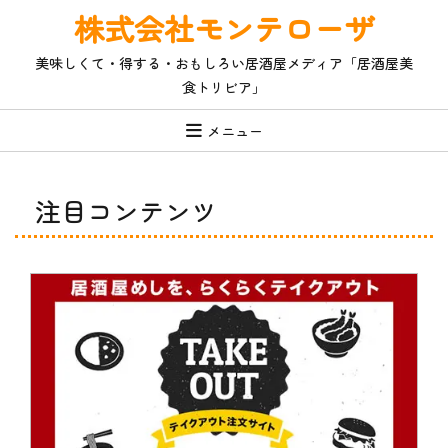
コ
株式会社モンテローザ
ン
テ
美味しくて・得する・おもしろい居酒屋メディア「居酒屋美
ン
食トリビア」
ツ
へ
ス
メニュー
キ
ッ
プ
注目コンテンツ