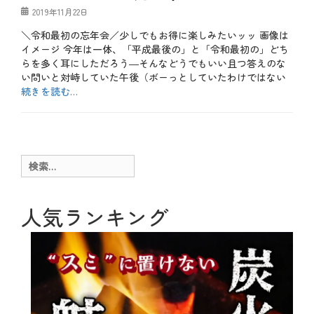
ナ
別
投
2019年11月22日
ル
企
稿
横
＼令和最初の忘年会／少しでもお得に楽しみたいッッ 画像は
画
日
断
タ
イメージ 今年は一体、「平成最後の」と「令和最初の」どち
幕
グ
2
らを多く耳にしただろう―そんなどうでもいい且つ答えのな
、
0
い問いと対峙していた午後（ボーっとしていたわけではない
コ
2
続きを読む…
ス
0
パ
年
カ
、
、
テ
お
コ
お
ゴ
酒
ラ
得
リ
、
ボ
、
ー
テ
検
、
ア
ク
サ
索:
ク
ニ
プ
ビ
ッ
ラ
ち
ク
人気ランキング
イ
ゃ
、
ズ
ん
特
、
、
別
ハ
ア
企
ク
ニ
画
シ
メ
タ
ョ
、
グ
お
ン
オ
得
大
リ
、