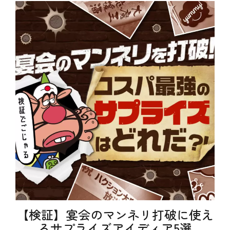
ゴ
l
リ
o
ー
g
、
お
得
、
キ
ャ
ン
ペ
ー
ン
、
テ
イ
ク
ア
ウ
ト
、
テ
ク
ニ
【検証】宴会のマンネリ打破に使え
ッ
ク
るサプライズアイディア5選
、