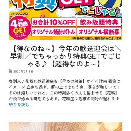
み
、
た
ポ
、
イ
キ
活
ャ
、
ン
予
ペ
約
ー
、
ン
宴
【得なのね～】今年の歓送迎会は＼
、
会
テ
、
早割／でちゃっかり特典GETでごじ
ク
忘
ゃる♪【超得なのよ～】
ニ
年
ッ
会
ク
投
2020年2月5日
、
タ
稿
新
春到来♪花粉も歓送迎会も【早めの対策】がイイ理由 画像は
グ
D
日
年
I
イメージ 立春も過ぎ、暦の上ではもう春。寒さが和らいでく
会
Y
、
るのは嬉しいけれど、この時期多くの人を悩ませる【花粉】
、
早
が飛び始める時期でもある。花粉症は治療の開始が遅れるほ
S
割
続きを読む…
N
、
S
楽
カ
、
天
テ
b
お
ポ
ゴ
l
得
イ
リ
o
、