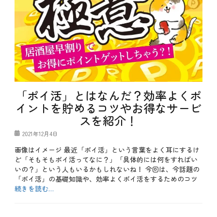
「ポイ活」とはなんだ？効率よくポ
イントを貯めるコツやお得なサービ
スを紹介！
投
2021年12月4日
稿
画像はイメージ 最近「ポイ活」という言葉をよく耳にするけ
日
ど「そもそもポイ活ってなに？」「具体的には何をすればい
いの？」という人もいるかもしれないね！ 今回は、今話題の
「ポイ活」の基礎知識や、効率よくポイ活をするためのコツ
続きを読む…
カ
テ
b