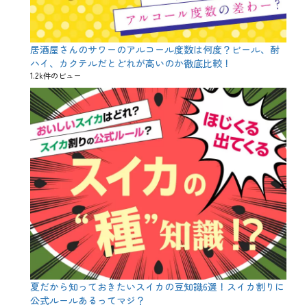
割
幹
ネ
引
事
リ
、
王
、
名
決
ロ
居酒屋さんのサワーのアルコール度数は何度？ビール、酎
入
定
シ
り
ハイ、カクテルだとどれが高いのか徹底比較！
戦
ア
、
1.2k件のビュー
、
ン
宴
早
、
会
割
割
コ
、
引
ー
特
、
ス
典
名
、
、
入
対
特
れ
策
別
、
、
企
宴
新
画
会
作
、
、
思
早
い
割
出
、
、
春
手
、
づ
歓
夏だから知っておきたいスイカの豆知識6選！スイカ割りに
く
送
公式ルールあるってマジ？
り
迎