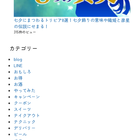
七夕にまつわるトリビア8選！七夕飾りの意味や織姫と彦星
の伝説にせまる！
315件のビュー
カテゴリー
blog
LINE
おもしろ
お得
お酒
やってみた
キャンペーン
クーポン
スイーツ
テイクアウト
テクニック
デリバリー
ビール