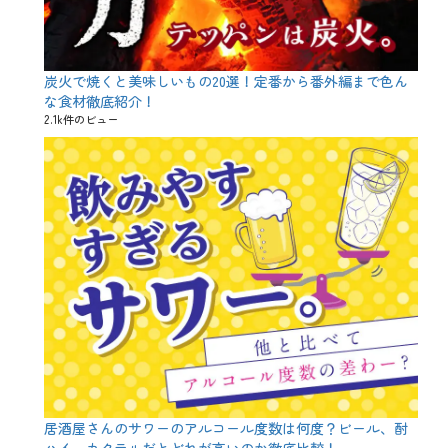
か
し
わ
肉
、
炭火で焼くと美味しいもの20選！定番から番外編まで色ん
か
な食材徹底紹介！
し
2.1k件のビュー
わ
肉
と
は
?
、
さ
く
ら
講
座
、
ジ
ビ
エ
、
寿
司
居酒屋さんのサワーのアルコール度数は何度？ビール、酎
、
ハイ、カクテルだとどれが高いのか徹底比較！