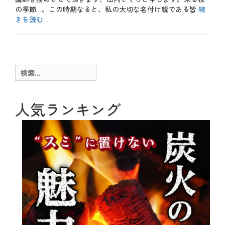
の季節…。この時期なると、私の大切な名付け親である皆
続
きを読む…
カ
テ
b
ゴ
l
リ
o
ー
g
検
、
索:
お
も
し
人気ランキング
ろ
、
肉
料
理
タ
グ
う
さ
ぎ
、
か
し
わ
、