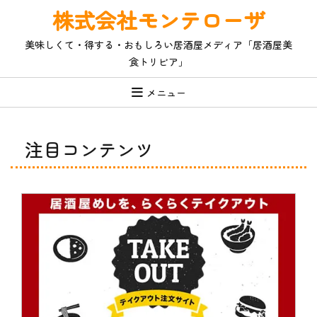
コ
株式会社モンテローザ
ン
テ
美味しくて・得する・おもしろい居酒屋メディア「居酒屋美
ン
食トリビア」
ツ
へ
ス
メニュー
キ
ッ
プ
注目コンテンツ