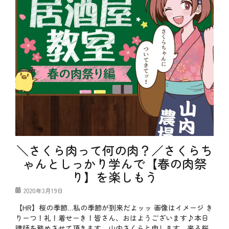
＼さくら肉って何の肉？／さくらち
ゃんとしっかり学んで【春の肉祭
り】を楽しもう
投
2020年3月19日
稿
【HR】桜の季節…私の季節が到来だよッッ 画像はイメージ き
日
りーつ！礼！着せーき！皆さん、おはようございます♪本日
講師を務めさせて頂きます、山内さくらと申します。来る桜