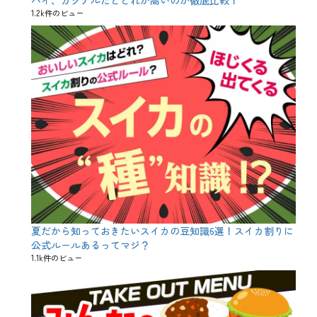
山
1.2k件のビュー
内
さ
く
ら
、
山
内
農
場
、
授
業
、
春
、
月
夜
、
夏だから知っておきたいスイカの豆知識6選！スイカ割りに
桜
、
公式ルールあるってマジ？
桜
1.1k件のビュー
肉
、
牡
丹
、