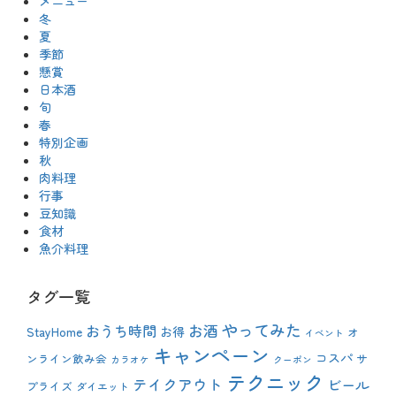
メニュー
冬
夏
季節
懸賞
日本酒
旬
春
特別企画
秋
肉料理
行事
豆知識
食材
魚介料理
タグ一覧
やってみた
おうち時間
お酒
StayHome
お得
オ
イベント
キャンペーン
コスパ
ンライン飲み会
サ
カラオケ
クーポン
テクニック
テイクアウト
ビール
プライズ
ダイエット