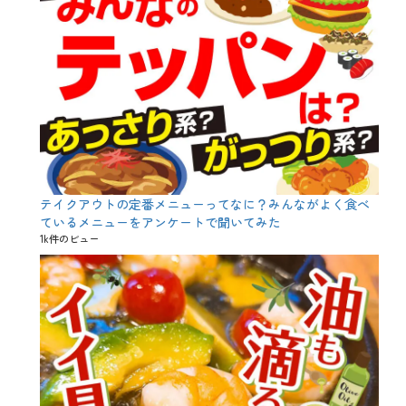
猪
、
獣
肉
、
紅
葉
、
豆
知
識
、
隠
テイクアウトの定番メニューってなに？みんながよく食べ
語
ているメニューをアンケートで聞いてみた
、
1k件のビュー
馬
、
馬
刺
し
、
鹿
、
黄
鶏