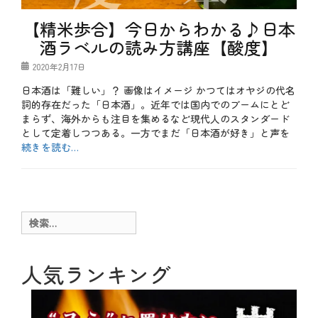
a
k
【精米歩合】今日からわかる♪日本
e
、
酒ラベルの読み方講座【酸度】
r
i
投
2020年2月17日
c
稿
e
日本酒は「難しい」？ 画像はイメージ かつてはオヤジの代名
日
w
詞的存在だった「日本酒」。近年では国内でのブームにとど
i
まらず、海外からも注目を集めるなど現代人のスタンダード
n
として定着しつつある。一方でまだ「日本酒が好き」と声を
e
、
続きを読む…
s
カ
a
テ
b
k
ゴ
l
e
リ
o
、
ー
g
Y
検
、
K
索:
お
3
酒
5
、
人気ランキング
、
テ
お
ク
米
ニ
、
ッ
兵