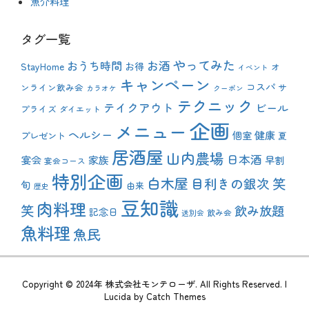
魚介料理
タグ一覧
やってみた
おうち時間
お酒
StayHome
お得
オ
イベント
キャンペーン
コスパ
ンライン飲み会
サ
カラオケ
クーポン
テクニック
テイクアウト
ビール
プライズ
ダイエット
企画
メニュー
ヘルシー
健康
プレゼント
個室
夏
居酒屋
山内農場
日本酒
宴会
家族
早割
宴会コース
特別企画
白木屋
目利きの銀次
笑
旬
由来
歴史
豆知識
肉料理
笑
飲み放題
記念日
飲み会
送別会
魚料理
魚民
Copyright © 2024年
株式会社モンテローザ
. All Rights Reserved. |
Lucida by
Catch Themes