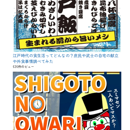
、
特
定
名
称
酒
、
甘
口
、
精
米
江戸時代の食生活ってどんなの？庶民や武士の自宅の献立
歩
や外食事情調べてみた
合
636件のビュー
、
純
米
吟
醸
、
純
米
大
吟
醸
、
純