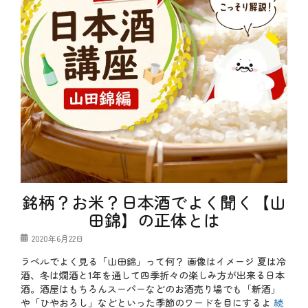
銘柄？お米？日本酒でよく聞く【山
田錦】の正体とは
投
2020年6月22日
稿
ラベルでよく見る「山田錦」って何？ 画像はイメージ 夏は冷
日
酒、冬は燗酒と1年を通して四季折々の楽しみ方が出来る日本
酒。酒屋はもちろんスーパーなどのお酒売り場でも「新酒」
や「ひやおろし」などといった季節のワードを目にするよ
続