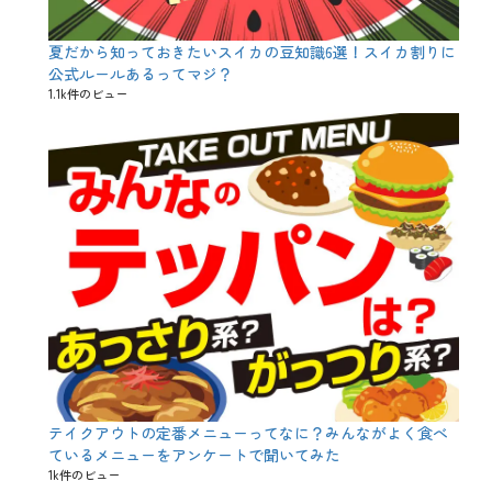
令
造
和
好
夏だから知っておきたいスイカの豆知識6選！スイカ割りに
、
適
吟
公式ルールあるってマジ？
米
醸
、
1.1k件のビュー
、
飲
大
兵
吟
衛
醸
、
、
魚
平
民
成
、
日
本
酒
、
日
本
酒
党
、
日
テイクアウトの定番メニューってなに？みんながよく食べ
本
ているメニューをアンケートで聞いてみた
酒
1k件のビュー
度