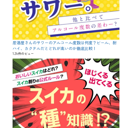
n
日
e
本
、
酒
s
講
a
座
k
、
e
白
、
鶴
お
、
居酒屋さんのサワーのアルコール度数は何度？ビール、酎
米
精
ハイ、カクテルだとどれが高いのか徹底比較！
、
米
1.2k件のビュー
キ
歩
レ
合
、
、
ブ
純
ー
米
ム
吟
、
醸
ラ
、
ベ
酒
ル
米
、
、
二
酒
割
造
三
り
分
、
、
酒