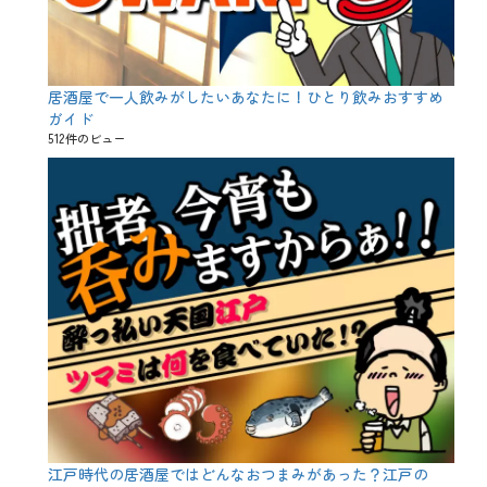
米
酒
、
芳
醇
居酒屋で一人飲みがしたいあなたに！ひとり飲みおすすめ
、
ガイド
辛
512件のビュー
口
、
酒
米
、
酒
造
好
適
米
、
酸
度
、
飲
兵
衛
江戸時代の居酒屋ではどんなおつまみがあった？江戸の