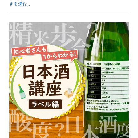
きを読む…
カ
テ
b
ゴ
l
リ
o
ー
g
、
お
酒
、
テ
ク
ニ
ッ
ク
タ
グ
J
a
p
a
n
e
s
e
s