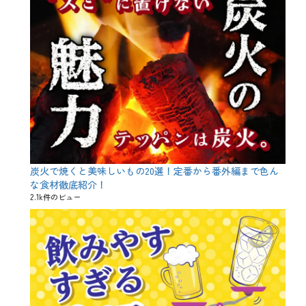
ク
庫
、
県
特
、
別
冷
企
酒
画
、
タ
吟
グ
J
醸
a
、
p
大
a
吟
n
醸
e
、
s
山
e
炭火で焼くと美味しいもの20選！定番から番外編まで色ん
田
s
錦
な食材徹底紹介！
a
、
2.1k件のビュー
k
日
e
本
、
酒
r
、
i
日
c
本
e
酒
w
党
i
、