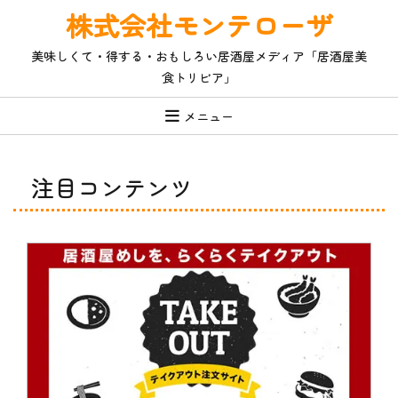
コ
株式会社モンテローザ
ン
テ
美味しくて・得する・おもしろい居酒屋メディア「居酒屋美
ン
食トリビア」
ツ
へ
ス
メニュー
キ
ッ
プ
注目コンテンツ