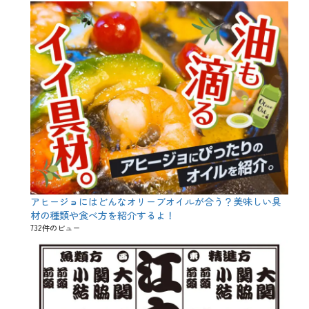
、
日
本
酒
講
座
、
旨
味
、
昭
和
、
普
通
酒
、
アヒージョにはどんなオリーブオイルが合う？美味しい具
本
材の種類や食べ方を紹介するよ！
醸
造
732件のビュー
、
淡
麗
、
濃
厚