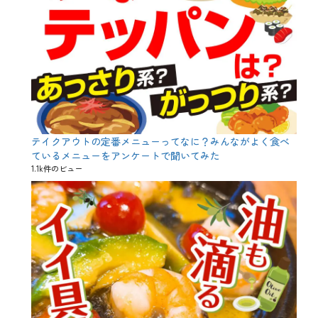
、
部
位
、
野
菜
、
鶏
肉
テイクアウトの定番メニューってなに？みんながよく食べ
ているメニューをアンケートで聞いてみた
1.1k件のビュー