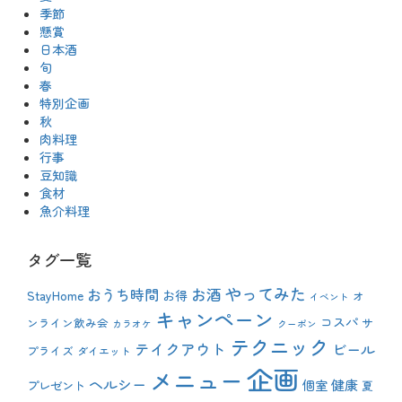
季節
懸賞
日本酒
旬
春
特別企画
秋
肉料理
行事
豆知識
食材
魚介料理
タグ一覧
やってみた
おうち時間
お酒
StayHome
お得
オ
イベント
キャンペーン
コスパ
ンライン飲み会
サ
カラオケ
クーポン
テクニック
テイクアウト
ビール
プライズ
ダイエット
企画
メニュー
ヘルシー
健康
プレゼント
個室
夏