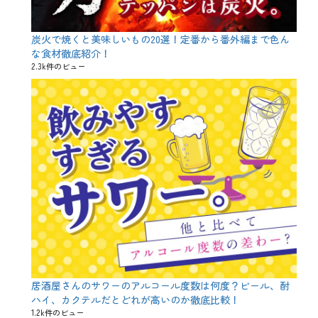
別
企
画
、
炭火で焼くと美味しいもの20選！定番から番外編まで色ん
肉
な食材徹底紹介！
料
2.3k件のビュー
理
タ
グ
サ
ラ
ダ
、
ニ
ワ
ト
リ
、
ベ
ジ
タ
リ
ア
ン
、
居酒屋さんのサワーのアルコール度数は何度？ビール、酎
メ
ハイ、カクテルだとどれが高いのか徹底比較！
ニ
1.2k件のビュー
ュ