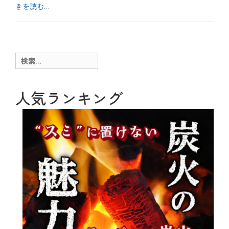
きを読む…
カ
テ
お
ゴ
も
リ
し
ー
ろ
検
、
索:
や
っ
て
人気ランキング
み
た
、
テ
ク
ニ
ッ
ク
、
メ
ニ
ュ
ー
、
特