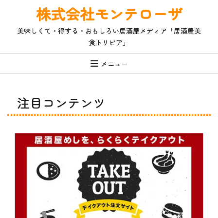
コ
株式会社モンテローザ
ン
テ
美味しくて・得する・おもしろい居酒屋メディア「居酒屋美
ン
食トリビア」
ツ
へ
ス
メニュー
キ
ッ
プ
注目コンテンツ