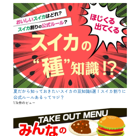
ー
、
半
熟
玉
子
、
卵
料
理
、
山
内
農
場
、
肉
夏だから知っておきたいスイカの豆知識6選！スイカ割りに
料
理
公式ルールあるってマジ？
、
1.1k件のビュー
解
説
、
豆
知
識