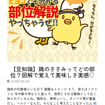
【豆知識】鶏のささみってどの部
位？図解で覚えて美味しさ実感♡
投
2019年12月14日
稿
鶏肉の代表格といえば？ 画像はイメージ そう、答えはニワト
日
リ☆ 牛や豚や羊などと並んで、食用とされる動物として広く
知られているよね。鶏肉は、美味しいし、タンパク質が豊富
だし、ヘルシーなんだ。そんなこと考えたことなかった人
続