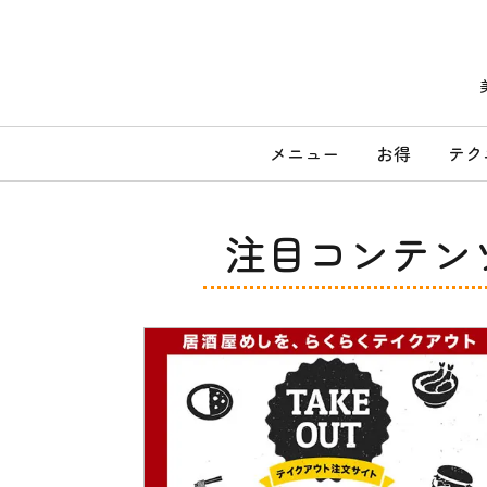
コ
ン
テ
ン
ツ
へ
メ
ス
メニュー
お得
テク
キ
イ
ッ
ン
プ
メ
注目コンテン
ニ
ュ
ー