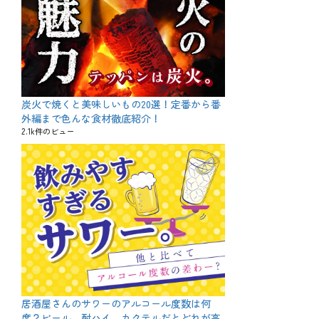
炭火で焼くと美味しいもの20選！定番から番
外編まで色んな食材徹底紹介！
2.1k件のビュー
居酒屋さんのサワーのアルコール度数は何
度？ビール、酎ハイ、カクテルだとどれが高