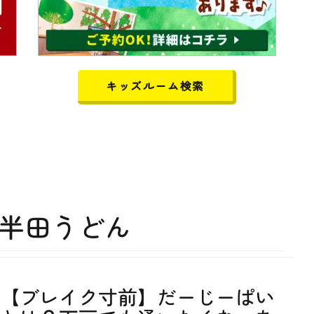
キッズルーム検索
半田うどん
【ブレイク寸前】だーじーぱい