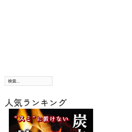
検
索:
人気ランキング