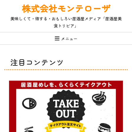
コ
株式会社モンテローザ
ン
テ
美味しくて・得する・おもしろい居酒屋メディア「居酒屋美
ン
食トリビア」
ツ
へ
ス
メニュー
キ
ッ
プ
注目コンテンツ