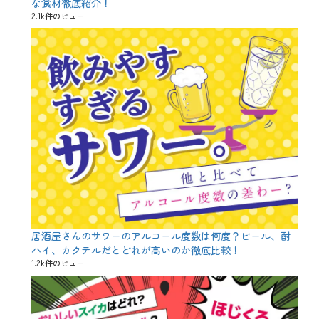
な食材徹底紹介！
ん
2.1k件のビュー
こ
つ
串
、
ぼ
ん
じ
り
串
、
も
も
串
、
タ
レ
派
、
居酒屋さんのサワーのアルコール度数は何度？ビール、酎
ハ
ハイ、カクテルだとどれが高いのか徹底比較！
ツ
1.2k件のビュー
串
、
レ
バ
ー