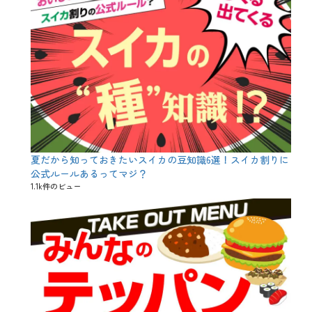
串
、
人
気
ラ
ン
キ
ン
グ
、
塩
派
、
夏だから知っておきたいスイカの豆知識6選！スイカ割りに
手
羽
公式ルールあるってマジ？
先
1.1k件のビュー
串
、
焼
き
鳥
、
皮
串
、
砂