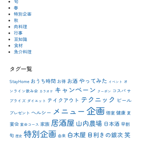
旬
春
特別企画
秋
肉料理
行事
豆知識
食材
魚介料理
タグ一覧
やってみた
おうち時間
お酒
StayHome
お得
オ
イベント
キャンペーン
コスパ
ンライン飲み会
サ
カラオケ
クーポン
テクニック
テイクアウト
ビール
プライズ
ダイエット
企画
メニュー
ヘルシー
健康
プレゼント
個室
夏
居酒屋
山内農場
日本酒
宴会
家族
早割
宴会コース
特別企画
白木屋
目利きの銀次
笑
旬
由来
歴史