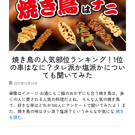
焼き鳥の人気部位ランキング！1位
の串はなに？タレ派か塩派かについ
ても聞いてみた
投
2021年12月10日
稿
画像はイメージ お酒にもご飯のおかずにも合う焼き鳥は、多
日
くの人に愛される人気の料理だよね。 そんな人気の焼き鳥
で、好きな串はどれか100人にアンケートで聞いてみたよ！ ま
た、焼き鳥の味はタレ派？塩派？というみんなが気にな
続き
を読む…
カ
テ
b