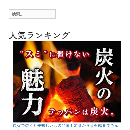
ゴ
l
リ
o
ー
g
検
、
索:
メ
ニ
ュ
人気ランキング
ー
、
肉
料
理
、
食
材
タ
グ
せ
せ
り
串
、
つ
く
ね
串
、
炭火で焼くと美味しいもの20選！定番から番外編まで色ん
な