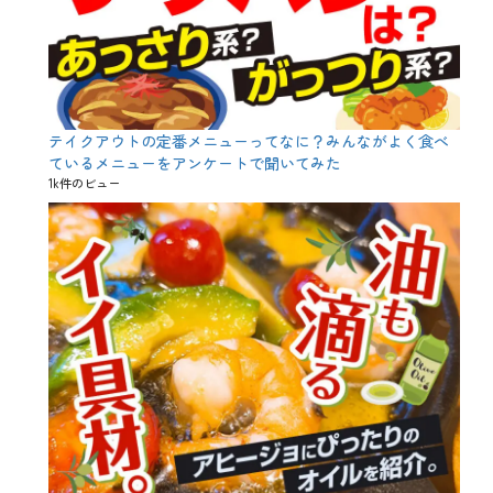
肝
串
、
食
べ
放
題
テイクアウトの定番メニューってなに？みんながよく食べ
ているメニューをアンケートで聞いてみた
1k件のビュー