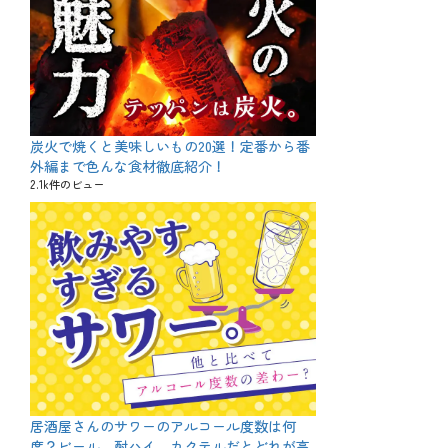
炭火で焼くと美味しいもの20選！定番から番
外編まで色んな食材徹底紹介！
2.1k件のビュー
居酒屋さんのサワーのアルコール度数は何
度？ビール、酎ハイ、カクテルだとどれが高