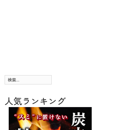
検
索:
人気ランキング