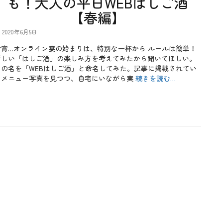
も！大人の平日WEBはしご酒
【春編】
2020年6月5日
今宵…オンライン宴の始まりは、特別な一杯から ルールは簡単！
新しい「はしご酒」の楽しみ方を考えてみたから聞いてほしい。
その名を「WEBはしご酒」と命名してみた。記事に掲載されてい
るメニュー写真を見つつ、自宅にいながら実
続きを読む…