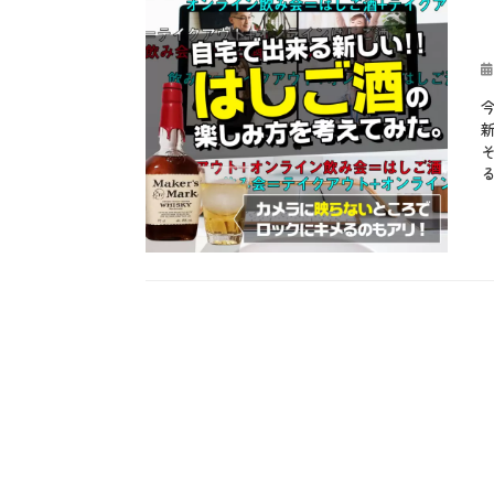
投
稿
日
カ
テ
お
ゴ
も
リ
し
ー
ろ
、
お
酒
、
や
っ
て
み
た
、
テ