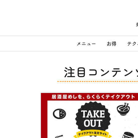
コ
ン
テ
ン
ツ
へ
メ
ス
メニュー
お得
テク
キ
イ
ッ
ン
プ
メ
注目コンテン
ニ
ュ
ー