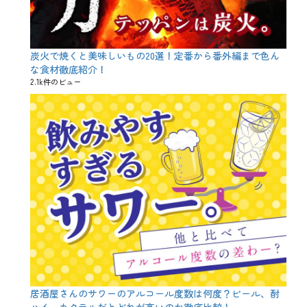
ュ
ー
、
特
別
炭火で焼くと美味しいもの20選！定番から番外編まで色ん
企
な食材徹底紹介！
画
2.1k件のビュー
タ
グ
ア
イ
ス
、
ウ
イ
ス
キ
ー
、
チ
ョ
コ
ミ
ン
ト
、
居酒屋さんのサワーのアルコール度数は何度？ビール、酎
チ
ハイ、カクテルだとどれが高いのか徹底比較！