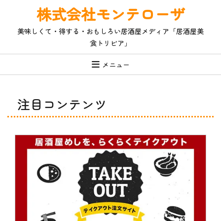
コ
株式会社モンテローザ
ン
テ
美味しくて・得する・おもしろい居酒屋メディア「居酒屋美
ン
食トリビア」
ツ
へ
ス
メニュー
キ
ッ
プ
注目コンテンツ