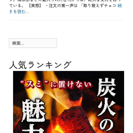
ている。 【実態】 ・注文の第一声は 「取り敢えずチョコ
続
きを読む…
カ
テ
お
ゴ
も
リ
し
ー
ろ
検
、
索:
お
酒
、
人気ランキング
や
っ
て
み
た
、
テ
ク
ニ
ッ
ク
、
メ
ニ