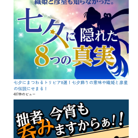
七夕にまつわるトリビア8選！七夕飾りの意味や織姫と彦星
の伝説にせまる！
487件のビュー