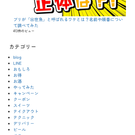
ブリが「出世魚」と呼ばれるワケとは？名前や順番につい
て調べてみた
413件のビュー
カテゴリー
blog
LINE
おもしろ
お得
お酒
やってみた
キャンペーン
クーポン
スイーツ
テイクアウト
テクニック
デリバリー
ビール