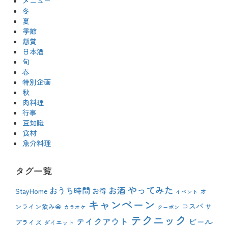
メニュー
冬
夏
季節
懸賞
日本酒
旬
春
特別企画
秋
肉料理
行事
豆知識
食材
魚介料理
タグ一覧
やってみた
おうち時間
お酒
StayHome
お得
オ
イベント
キャンペーン
コスパ
ンライン飲み会
サ
カラオケ
クーポン
テクニック
テイクアウト
ビール
プライズ
ダイエット