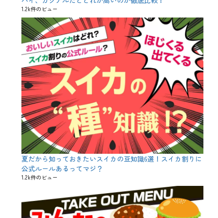
ョ
1.2k件のビュー
コ
ミ
ン
党
、
デ
ザ
ー
ト
、
パ
ン
ケ
ー
キ
、
ビ
ス
夏だから知っておきたいスイカの豆知識6選！スイカ割りに
ケ
ッ
公式ルールあるってマジ？
ト
1.2k件のビュー
、
ミ
ン
ト
チ