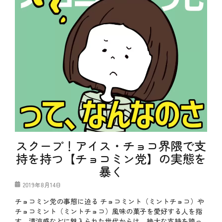
スクープ！アイス・チョコ界隈で支
持を持つ【チョコミン党】の実態を
暴く
投
2019年8月14日
稿
チョコミン党の事態に迫る チョコミント（ミントチョコ）や
日
チョコミント（ミントチョコ）風味の菓子を愛好する人を指
す。清涼感などに魅入られた世代からは、絶大な支持を誇っ