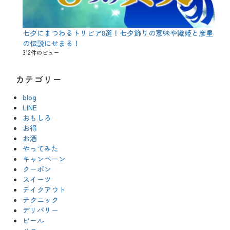
七夕にまつわるトリビア8選！七夕飾りの意味や織姫と彦星
の伝説にせまる！
312件のビュー
カテゴリー
blog
LINE
おもしろ
お得
お酒
やってみた
キャンペーン
クーポン
スイーツ
テイクアウト
テクニック
デリバリー
ビール