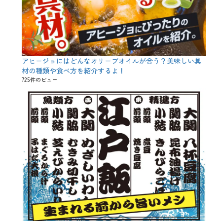
、
マ
ラ
サ
ダ
、
万
アヒージョにはどんなオリーブオイルが合う？美味しい具
能
材の種類や食べ方を紹介するよ！
、
唐
725件のビュー
揚
げ
、
天
ぷ
ら
、
快
感
、
揚
げ
物
、
春
、