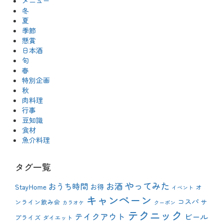
メニュー
冬
夏
季節
懸賞
日本酒
旬
春
特別企画
秋
肉料理
行事
豆知識
食材
魚介料理
タグ一覧
やってみた
おうち時間
お酒
StayHome
お得
オ
イベント
キャンペーン
コスパ
ンライン飲み会
サ
カラオケ
クーポン
テクニック
テイクアウト
ビール
プライズ
ダイエット