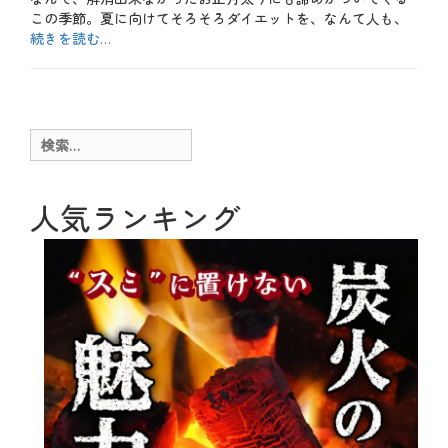
この季節。夏に向けてそろそろダイエットを、なんて人も、
続きを読む…
カ
テ
b
ゴ
l
リ
o
ー
g
検
、
索:
お
も
し
人気ランキング
ろ
、
ス
イ
ー
ツ
、
メ
ニ
ュ
ー
、
肉
料