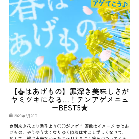
【春はあげもの】罪深き美味しさが
ヤミツキになる…！テンアゲメニュ
ーBEST5★
投
2020年2月26日
稿
春到来♪花より団子より○○がアゲ↑ 画像はイメージ 春はあ
日
げもの。やうやう太くなりゆく脇腹はすこし愛しくなりて…
なんて、解消出来なかったお正月太りにも諦めがついてくる