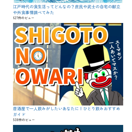
油
、
江戸時代の食生活ってどんなの？庶民や武士の自宅の献立
砂
や外食事情調べてみた
肝
627件のビュー
、
第
6
の
味
覚
、
脂
、
脂
肪
味
、
食
事
居酒屋で一人飲みがしたいあなたに！ひとり飲みおすすめ
ガイド
508件のビュー