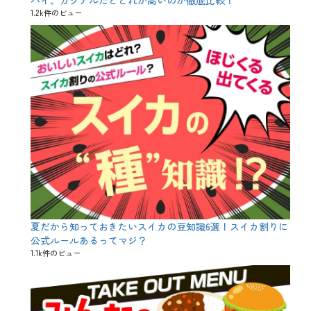
ゲ
1.2k件のビュー
、
ス
イ
ー
ツ
、
タ
コ
ス
、
ダ
イ
エ
ッ
ト
は
明
日
夏だから知っておきたいスイカの豆知識6選！スイカ割りに
か
ら
公式ルールあるってマジ？
、
1.1k件のビュー
チ
キ
ン
、
テ