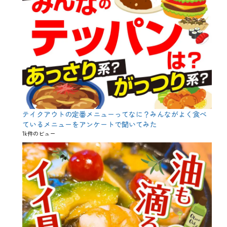
ン
ア
ゲ
、
デ
ザ
ー
ト
、
ド
ー
ナ
ッ
テイクアウトの定番メニューってなに？みんながよく食べ
ツ
ているメニューをアンケートで聞いてみた
、
1k件のビュー
フ
ラ
イ
ド
ポ
テ
ト
、
ポ
テ
ト