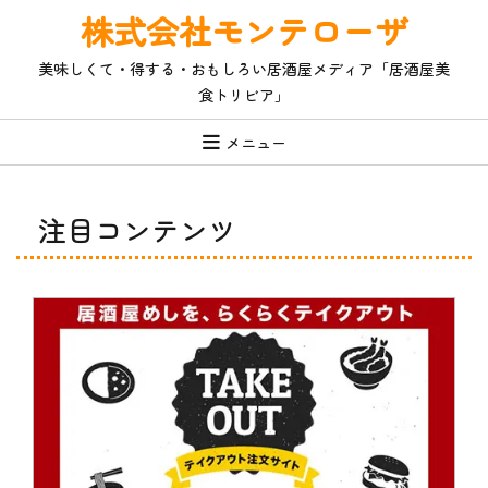
コ
株式会社モンテローザ
ン
テ
美味しくて・得する・おもしろい居酒屋メディア「居酒屋美
ン
食トリビア」
ツ
へ
ス
メニュー
キ
ッ
プ
注目コンテンツ