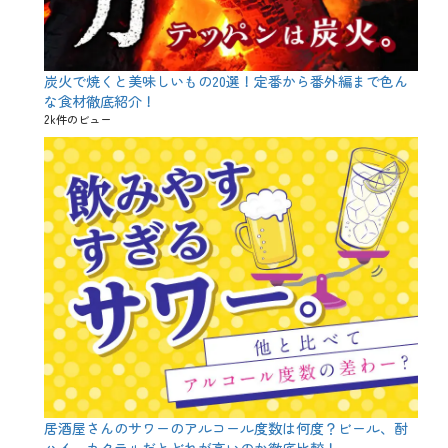
理
タ
グ
あ
げ
も
炭火で焼くと美味しいもの20選！定番から番外編まで色ん
の
な食材徹底紹介！
、
2k件のビュー
あ
ぶ
ら
、
お
つ
ま
み
、
お
や
つ
、
と
ん
か
つ
、
居酒屋さんのサワーのアルコール度数は何度？ビール、酎
ア
ハイ、カクテルだとどれが高いのか徹底比較！