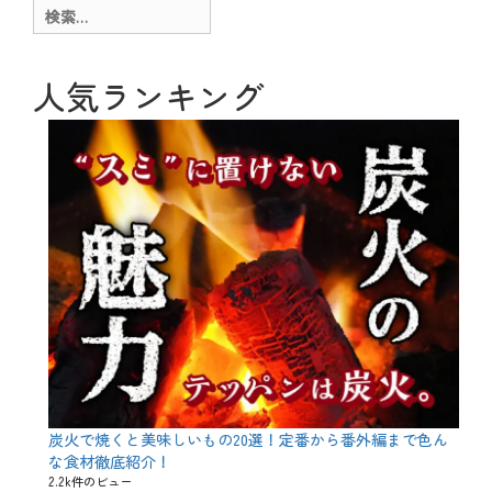
ー
g
検
、
索:
メ
ニ
ュ
人気ランキング
ー
、
豆
知
識
、
魚
介
料
理
タ
グ
ア
ス
タ
キ
サ
ン
チ
ン
炭火で焼くと美味しいもの20選！定番から番外編まで色ん
、
な食材徹底紹介！
エ
2.2k件のビュー
ビ