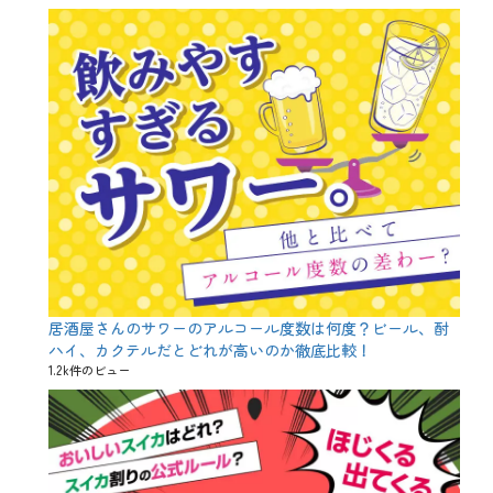
フ
ラ
イ
大
好
き
、
ク
ル
マ
エ
ビ
、
バ
ナ
メ
イ
居酒屋さんのサワーのアルコール度数は何度？ビール、酎
エ
ハイ、カクテルだとどれが高いのか徹底比較！
ビ
1.2k件のビュー
、
ブ
ラ
ッ
ク
タ
イ