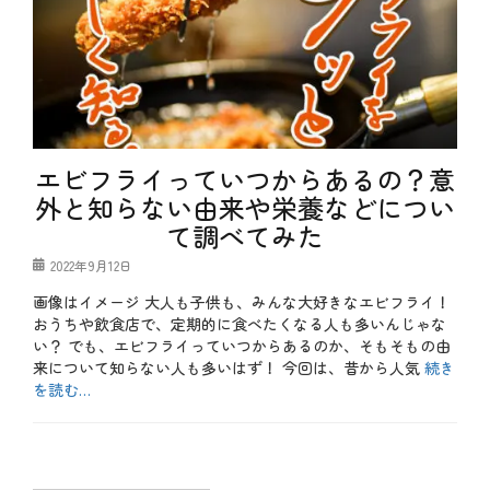
エビフライっていつからあるの？意
外と知らない由来や栄養などについ
て調べてみた
投
2022年9月12日
稿
画像はイメージ 大人も子供も、みんな大好きなエビフライ！
日
おうちや飲食店で、定期的に食べたくなる人も多いんじゃな
い？ でも、エビフライっていつからあるのか、そもそもの由
来について知らない人も多いはず！ 今回は、昔から人気
続き
を読む…
カ
テ
b
ゴ
l
リ
o