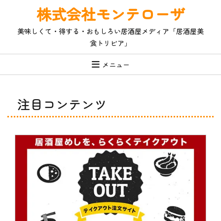
コ
株式会社モンテローザ
ン
テ
美味しくて・得する・おもしろい居酒屋メディア「居酒屋美
ン
食トリビア」
ツ
へ
ス
メニュー
キ
ッ
プ
注目コンテンツ