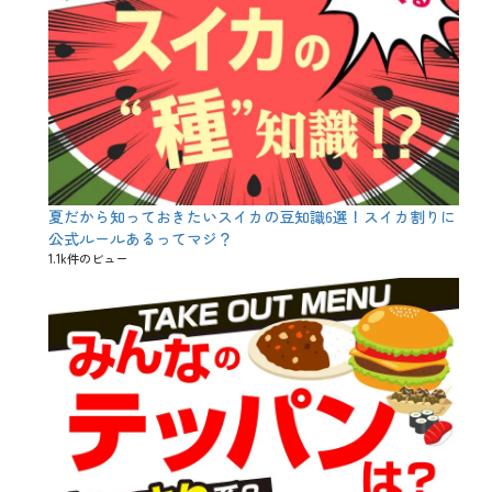
ガ
ー
、
木
田
元
次
郎
、
海
老
夏だから知っておきたいスイカの豆知識6選！スイカ割りに
の
栄
公式ルールあるってマジ？
養
1.1k件のビュー
、
煉
瓦
亭
、
豆
知
識