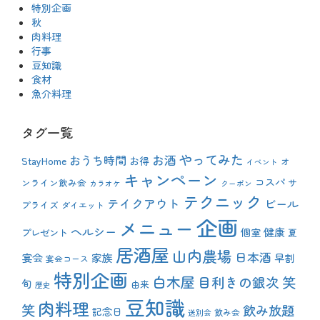
特別企画
秋
肉料理
行事
豆知識
食材
魚介料理
タグ一覧
やってみた
おうち時間
お酒
StayHome
お得
オ
イベント
キャンペーン
コスパ
ンライン飲み会
サ
カラオケ
クーポン
テクニック
テイクアウト
ビール
プライズ
ダイエット
企画
メニュー
ヘルシー
健康
プレゼント
個室
夏
居酒屋
山内農場
日本酒
宴会
家族
早割
宴会コース
特別企画
白木屋
目利きの銀次
笑
旬
由来
歴史
豆知識
肉料理
笑
飲み放題
記念日
飲み会
送別会