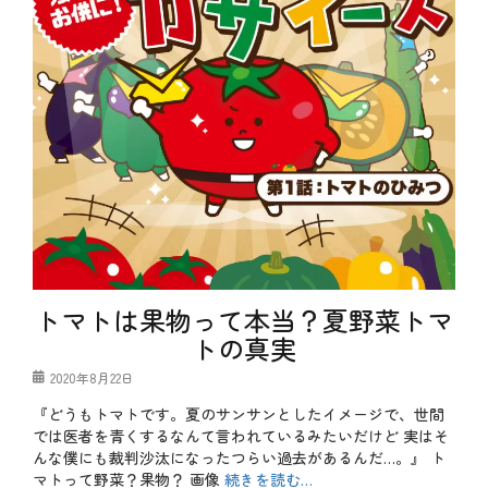
トマトは果物って本当？夏野菜トマ
トの真実
投
2020年8月22日
稿
『どうもトマトです。夏のサンサンとしたイメージで、世間
日
では医者を青くするなんて言われているみたいだけど 実はそ
んな僕にも裁判沙汰になったつらい過去があるんだ…。』 ト
マトって野菜？果物？ 画像
続きを読む…