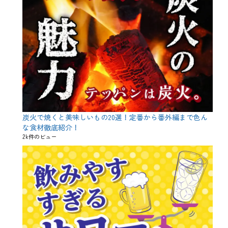
お
コ
正
ピ
月
ン
太
、
り
夏
、
、
イ
旬
ン
、
ス
暑
リ
中
ン
、
、
果
オ
物
ニ
炭火で焼くと美味しいもの20選！定番から番外編まで色ん
、
オ
果
な食材徹底紹介！
ン
菜
2k件のビュー
ス
、
ラ
海
イ
鮮
ス
B
、
A
オ
R
メ
U
ガ
、
3
野
脂
菜
肪