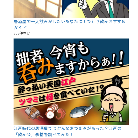
維
、
飲
兵
居酒屋で一人飲みがしたいあなたに！ひとり飲みおすすめ
衛
ガイド
、
508件のビュー
馬
刺
し
江戸時代の居酒屋ではどんなおつまみがあった？江戸の
「飲み会」事情を調べてみた！