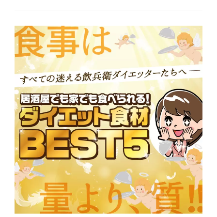
カ
テ
b
ゴ
l
リ
o
ー
g
タ
グ
1
8
9
3
年
恐
慌
、
β
カ
ロ
チ
ン
、
ト
マ
ト
、
ト
マ