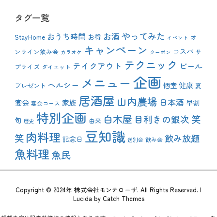
タグ一覧
やってみた
おうち時間
お酒
StayHome
お得
オ
イベント
キャンペーン
コスパ
ンライン飲み会
サ
カラオケ
クーポン
テクニック
テイクアウト
ビール
プライズ
ダイエット
企画
メニュー
ヘルシー
健康
プレゼント
個室
夏
居酒屋
山内農場
日本酒
宴会
家族
早割
宴会コース
特別企画
白木屋
目利きの銀次
笑
旬
由来
歴史
豆知識
肉料理
笑
飲み放題
記念日
飲み会
送別会
魚料理
魚民
Copyright © 2024年
株式会社モンテローザ
. All Rights Reserved. |
Lucida by
Catch Themes