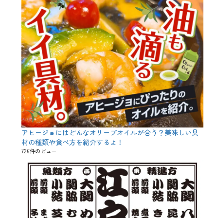
ト
、
ホ
メ
オ
ス
タ
シ
ス
、
マ
グ
ネ
シ
ウ
ム
アヒージョにはどんなオリーブオイルが合う？美味しい具
、
材の種類や食べ方を紹介するよ！
健
康
726件のビュー
、
居
酒
屋
、
恒
常
維