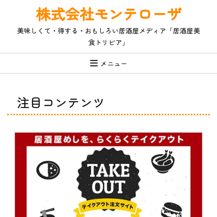
コ
株式会社モンテローザ
ン
テ
美味しくて・得する・おもしろい居酒屋メディア「居酒屋美
ン
食トリビア」
ツ
へ
ス
メニュー
キ
ッ
プ
注目コンテンツ