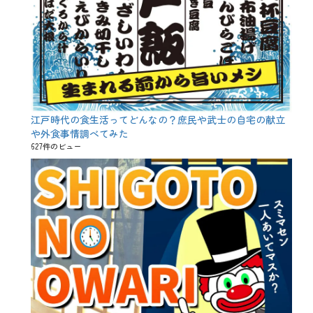
持
機
能
、
痩
せ
テ
ク
、
美
江戸時代の食生活ってどんなの？庶民や武士の自宅の献立
容
や外食事情調べてみた
、
627件のビュー
血
糖
値
、
豆
苗
、
酒
飲
み
、
食
物
繊