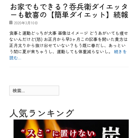
お家でもできる？呑兵衛ダイエッタ
ト
裁
ーも歓喜の【簡単ダイエット】続報
判
、
投
2020年3月10日
ニ
稿
ッ
食事と運動どっちが大事 画像はイメージ どうあがいても痩せ
日
ク
ないんだけど(怒) お正月から早3ヶ月この記事を開いた貴方は
ス
正月太りから抜け出せていない？もう既に春だし、あっとい
・
う間に夏が来ちゃうし、運動しても体重減らないし。
続きを
ヘ
デ
読む…
ン
カ
裁
テ
b
判
ゴ
l
、
リ
o
ビ
ー
g
タ
検
タ
ミ
索:
グ
D
ン
H
、
A
人気ランキング
ミ
、
ネ
E
ラ
P
ル
A
、
、
リ