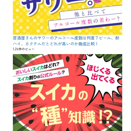
酸
、
カ
ル
シ
ウ
ム
居酒屋さんのサワーのアルコール度数は何度？ビール、酎
、
ハイ、カクテルだとどれが高いのか徹底比較！
サ
1.2k件のビュー
バ
、
ダ
イ
エ
ッ
タ
ー
、
ダ
イ
エ
ッ
ト
、
ト
マ