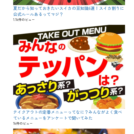
ト
夏だから知っておきたいスイカの豆知識6選！スイカ割りに
、
ビ
公式ルールあるってマジ？
タ
1.1k件のビュー
ミ
ン
A
、
ビ
タ
ミ
ン
E
、
ヘ
ル
シ
ー
、
ベ
ジ
・
テイクアウトの定番メニューってなに？みんながよく食べ
フ
ているメニューをアンケートで聞いてみた
ァ
1k件のビュー
ー
ス