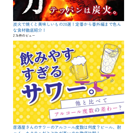
第
終
了
、
イ
炭火で焼くと美味しいもの20選！定番から番外編まで色ん
ン
な食材徹底紹介！
ス
2.1k件のビュー
タ
映
え
、
タ
ピ
オ
カ
、
タ
ー
ジ
ー
パ
イ
、
メ
ニ
居酒屋さんのサワーのアルコール度数は何度？ビール、酎
ュ
ハイ、カクテルだとどれが高いのか徹底比較！