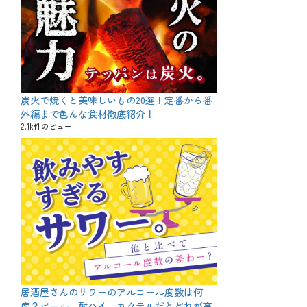
炭火で焼くと美味しいもの20選！定番から番
外編まで色んな食材徹底紹介！
2.1k件のビュー
居酒屋さんのサワーのアルコール度数は何
度？ビール、酎ハイ、カクテルだとどれが高