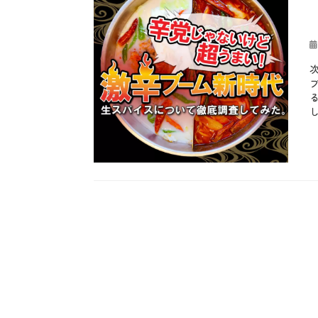
投
稿
日
カ
テ
お
ゴ
も
リ
し
ー
ろ
、
お
酒
、
や
っ
て
み
た
、
テ