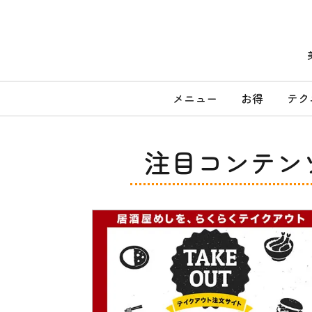
コ
ン
テ
ン
ツ
へ
メ
ス
メニュー
お得
テク
キ
イ
ッ
ン
プ
メ
注目コンテン
ニ
ュ
ー