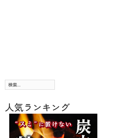
検
索:
人気ランキング