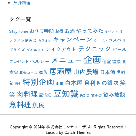
魚介料理
タグ一覧
やってみた
おうち時間
お酒
StayHome
お得
オ
イベント
キャンペーン
コスパ
ンライン飲み会
サ
カラオケ
クーポン
テクニック
テイクアウト
ビール
プライズ
ダイエット
企画
メニュー
ヘルシー
健康
プレゼント
個室
夏
居酒屋
山内農場
日本酒
宴会
家族
早割
宴会コース
特別企画
白木屋
目利きの銀次
笑
旬
由来
歴史
豆知識
肉料理
笑
飲み放題
記念日
飲み会
送別会
魚料理
魚民
Copyright © 2024年
株式会社モンテローザ
. All Rights Reserved. |
Lucida by
Catch Themes