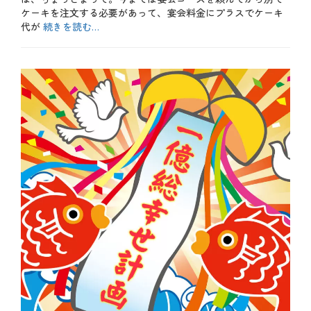
ケーキを注文する必要があって、宴会料金にプラスでケーキ
代が
続きを読む…
カ
テ
お
ゴ
も
リ
し
ー
ろ
、
お
得
、
や
っ
て
み
た
、
テ
ク
ニ
ッ
ク
、
メ
ニ