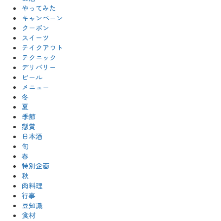
やってみた
キャンペーン
クーポン
スイーツ
テイクアウト
テクニック
デリバリー
ビール
メニュー
冬
夏
季節
懸賞
日本酒
旬
春
特別企画
秋
肉料理
行事
豆知識
食材