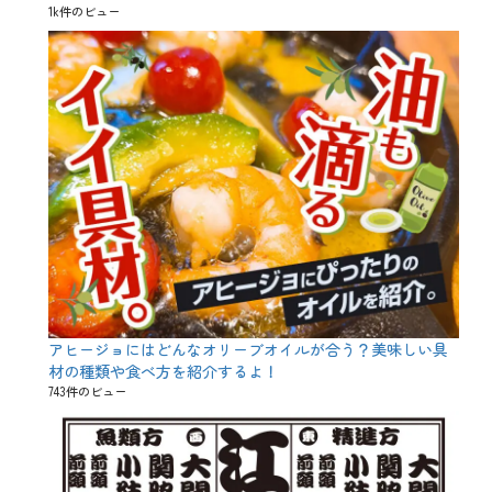
放
1k件のビュー
題
3
時
間
アヒージョにはどんなオリーブオイルが合う？美味しい具
材の種類や食べ方を紹介するよ！
743件のビュー