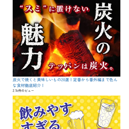
、
ス
肉
、
料
サ
理
プ
、
ラ
魚
イ
介
ズ
料
、
理
サ
タ
ー
グ
コ
ビ
ー
ス
ス
、
、
プ
メ
レ
ニ
ミ
ュ
炭火で焼くと美味しいもの20選！定番から番外編まで色ん
ア
ー
ム
な食材徹底紹介！
、
飲
2.1k件のビュー
宴
み
会
放
、
題
山
、
内
マ
農
マ
場
会
、
、