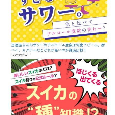
肉
メ
料
ニ
理
ュ
、
ー
魚
、
料
レ
理
イ
ン
ボ
ー
居酒屋さんのサワーのアルコール度数は何度？ビール、酎
ケ
ハイ、カクテルだとどれが高いのか徹底比較！
ー
1.2k件のビュー
キ
、
写
真
ケ
ー
キ
、
宴
会
、
宴
会
コ