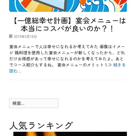
ュ
ー
、
【一億総幸せ計画】宴会メニューは
特
別
本当にコスパが良いのか？！
企
画
投
2019年5月18日
タ
稿
グ
S
宴会メニューで人は幸せになれるか考えてみた 画像はイメー
日
N
ジ 鶏料理を使用した宴会メニューが新しくなったから、どれ
S
だけお得感があって幸せになれるのかを考えてみたよ。あと
、
でコース紹介もするね。 宴会メニューのメリット 1.コ
続きを
ケ
ー
読む…
キ
カ
、
テ
お
ケ
ゴ
得
ー
リ
、
キ
ー
お
付
検
酒
き
索:
、
宴
メ
会
ニ
人気ランキング
、
ュ
コ
ー
ー