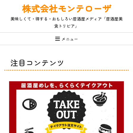
コ
株式会社モンテローザ
ン
テ
美味しくて・得する・おもしろい居酒屋メディア「居酒屋美
ン
食トリビア」
ツ
へ
ス
メニュー
キ
ッ
プ
注目コンテンツ