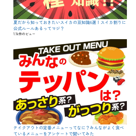
ー
ス
、
得
夏だから知っておきたいスイカの豆知識6選！スイカ割りに
、
公式ルールあるってマジ？
感
動
1.1k件のビュー
、
料
金
、
新
し
い
サ
ー
ビ
ス
、
飲
み
放
題
、
飲
テイクアウトの定番メニューってなに？みんながよく食べ
み
ているメニューをアンケートで聞いてみた