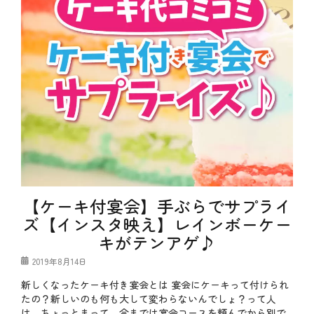
【ケーキ付宴会】手ぶらでサプライ
ズ【インスタ映え】レインボーケー
キがテンアゲ♪
投
2019年8月14日
稿
新しくなったケーキ付き宴会とは 宴会にケーキって付けられ
日
たの？新しいのも何も大して変わらないんでしょ？って人
は、ちょっとまって。今までは宴会コースを頼んでから別で