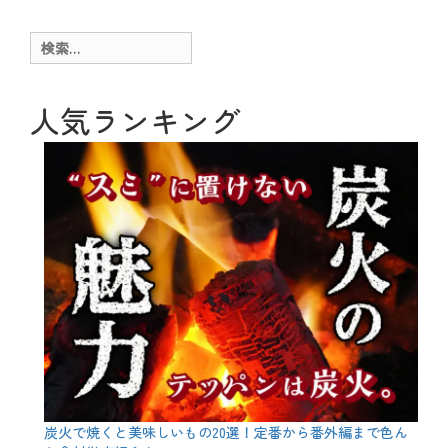
ゴ
l
リ
o
ー
g
検
タ
索:
グ
お
誕
生
人気ランキング
日
会
、
ア
ン
ケ
ー
ト
、
ウ
ィ
ス
キ
ー
、
ケ
ー
キ
、
炭火で焼くと美味しいもの20選！定番から番外編まで色ん
ケ