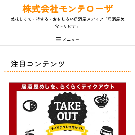
コ
株式会社モンテローザ
ン
テ
美味しくて・得する・おもしろい居酒屋メディア「居酒屋美
ン
食トリビア」
ツ
へ
ス
メニュー
キ
ッ
プ
注目コンテンツ