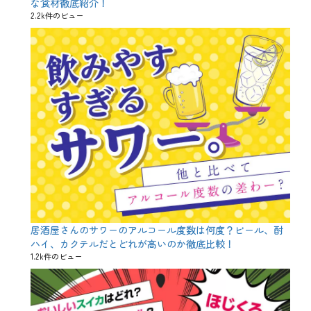
な食材徹底紹介！
ー
2.2k件のビュー
キ
と
合
う
お
酒
、
ス
パ
ー
ク
リ
ン
グ
ワ
イ
ン
、
居酒屋さんのサワーのアルコール度数は何度？ビール、酎
マ
ハイ、カクテルだとどれが高いのか徹底比較！
リ
1.2k件のビュー
ア
ー
ジ
ュ
、