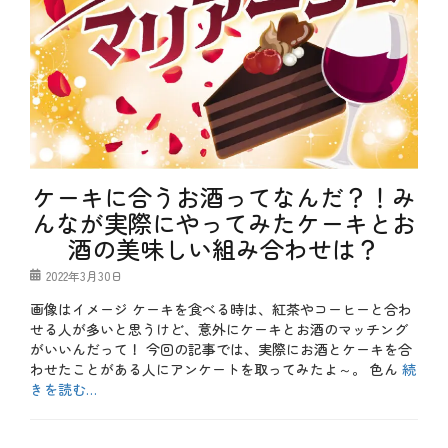
ケーキに合うお酒ってなんだ？！み
んなが実際にやってみたケーキとお
酒の美味しい組み合わせは？
投
2022年3月30日
稿
画像はイメージ ケーキを食べる時は、紅茶やコーヒーと合わ
日
せる人が多いと思うけど、意外にケーキとお酒のマッチング
がいいんだって！ 今回の記事では、実際にお酒とケーキを合
わせたことがある人にアンケートを取ってみたよ～。 色ん
続
きを読む…
カ
テ
b