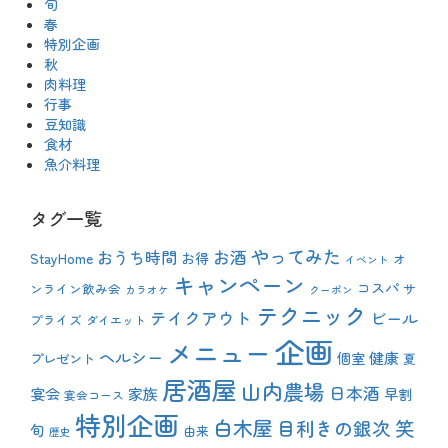
旬
春
特別企画
秋
肉料理
行事
豆知識
食材
魚介料理
タグ一覧
やってみた
おうち時間
お酒
StayHome
お得
オ
イベント
キャンペーン
コスパ
ンライン飲み会
サ
カラオケ
クーポン
テクニック
テイクアウト
ビール
プライズ
ダイエット
企画
メニュー
ヘルシー
健康
プレゼント
個室
夏
居酒屋
山内農場
日本酒
宴会
家族
早割
宴会コース
特別企画
白木屋
目利きの銀次
笑
旬
由来
歴史