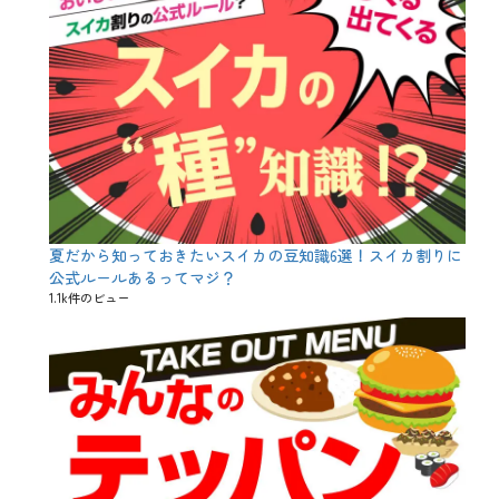
白
ワ
イ
ン
、
赤
ワ
イ
ン
夏だから知っておきたいスイカの豆知識6選！スイカ割りに
公式ルールあるってマジ？
1.1k件のビュー