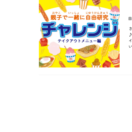
投
稿
日
カ
テ
お
ゴ
も
リ
し
ー
ろ
、
や
っ
て
み
た
、
テ
イ
ク
ア