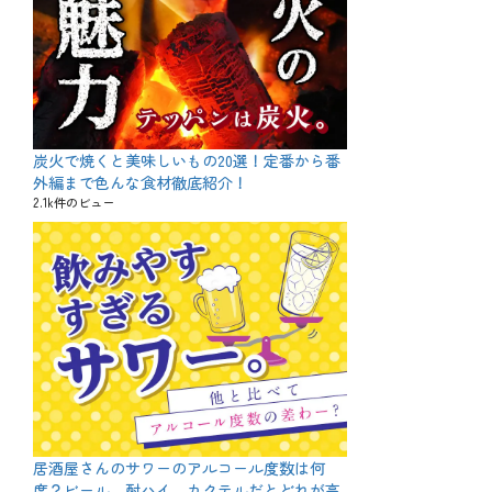
炭火で焼くと美味しいもの20選！定番から番
外編まで色んな食材徹底紹介！
2.1k件のビュー
居酒屋さんのサワーのアルコール度数は何
度？ビール、酎ハイ、カクテルだとどれが高