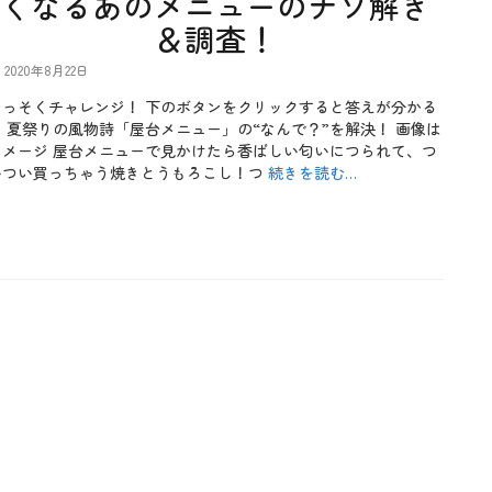
くなるあのメニューのナゾ解き
＆調査！
2020年8月22日
さっそくチャレンジ！ 下のボタンをクリックすると答えが分かる
♪ 夏祭りの風物詩「屋台メニュー」の“なんで？”を解決！ 画像は
イメージ 屋台メニューで見かけたら香ばしい匂いにつられて、つ
いつい買っちゃう焼きとうもろこし！つ
続きを読む…