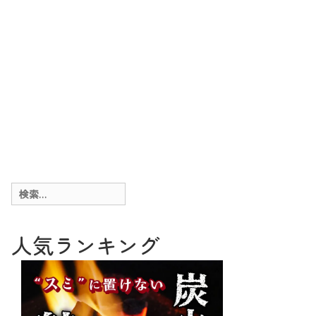
検
索:
人気ランキング