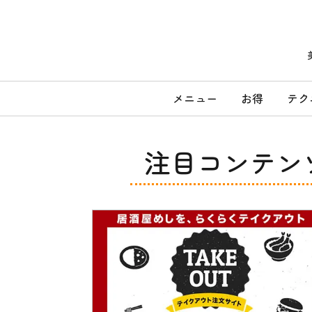
コ
ン
テ
ン
ツ
へ
メ
ス
メニュー
お得
テク
キ
イ
ッ
ン
プ
メ
注目コンテン
ニ
ュ
ー