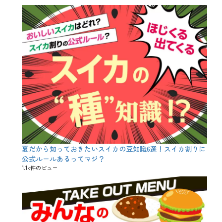
友
、
メ
ニ
ュ
ー
、
三
昧
鍋
、
入
園
式
、
入
学
夏だから知っておきたいスイカの豆知識6選！スイカ割りに
式
、
公式ルールあるってマジ？
卒
1.1k件のビュー
園
式
、
子
供
、