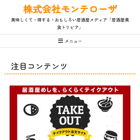
コ
株式会社モンテローザ
ン
テ
美味しくて・得する・おもしろい居酒屋メディア「居酒屋美
ン
食トリビア」
ツ
へ
ス
メニュー
キ
ッ
プ
注目コンテンツ