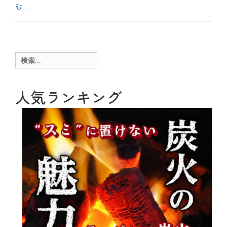
む…
カ
テ
お
ゴ
得
リ
、
ー
メ
検
ニ
索:
ュ
ー
、
人気ランキング
肉
料
理
、
魚
介
料
理
タ
グ
W
E
B
予
約
、