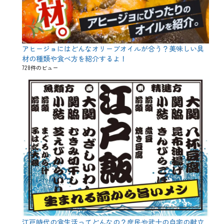
、
限
定
コ
ー
アヒージョにはどんなオリーブオイルが合う？美味しい具
ス
材の種類や食べ方を紹介するよ！
、
飲
728件のビュー
み
放
題
江戸時代の食生活ってどんなの？庶民や武士の自宅の献立