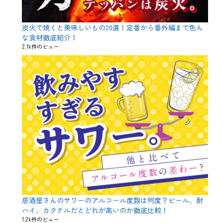
お
子
様
宴
炭火で焼くと美味しいもの20選！定番から番外編まで色ん
会
な食材徹底紹介！
、
2.1k件のビュー
キ
ッ
ズ
、
キ
ッ
ズ
限
定
、
パ
パ
友
、
パ
ー
テ
ィ
居酒屋さんのサワーのアルコール度数は何度？ビール、酎
、
ハイ、カクテルだとどれが高いのか徹底比較！
マ
1.2k件のビュー
マ