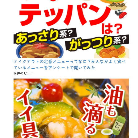
子
供
連
れ
、
宴
会
、
宴
会
コ
ー
テイクアウトの定番メニューってなに？みんながよく食べ
ス
ているメニューをアンケートで聞いてみた
、
1k件のビュー
特
集
、
話
題
づ
く
り
、
鍋
、
限
定