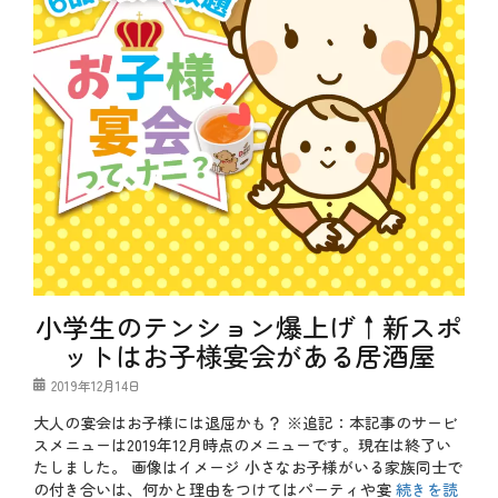
小学生のテンション爆上げ↑新スポ
ットはお子様宴会がある居酒屋
投
2019年12月14日
稿
大人の宴会はお子様には退屈かも？ ※追記：本記事のサービ
日
スメニューは2019年12月時点のメニューです。現在は終了い
たしました。 画像はイメージ 小さなお子様がいる家族同士で
の付き合いは、何かと理由をつけてはパーティや宴
続きを読