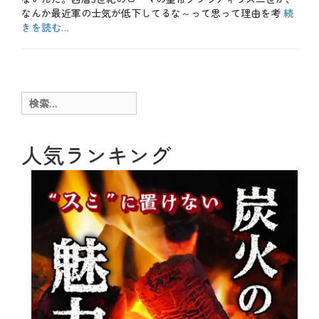
なんか最近軍の士気が低下してるな～って思って理由を考
続
きを読む…
カ
テ
お
ゴ
も
リ
し
ー
ろ
検
、
索:
ス
イ
ー
人気ランキング
ツ
、
テ
ク
ニ
ッ
ク
、
メ
ニ
ュ
ー
、
特