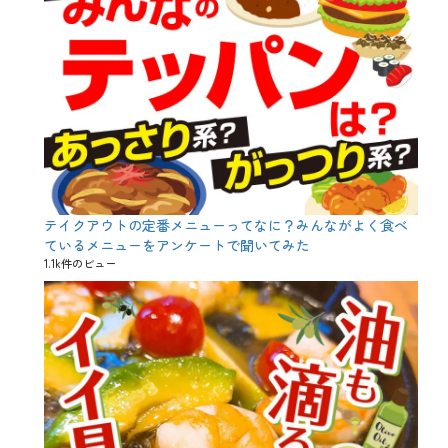
ン
デ
ー
、
企
画
、
居
酒
屋
バ
レ
ン
テイクアウトの定番メニューってなに？みんながよく食べ
タ
ているメニューをアンケートで聞いてみた
イ
1.1k件のビュー
ン
、
特
別
企
画
、
聖
バ
レ
ン