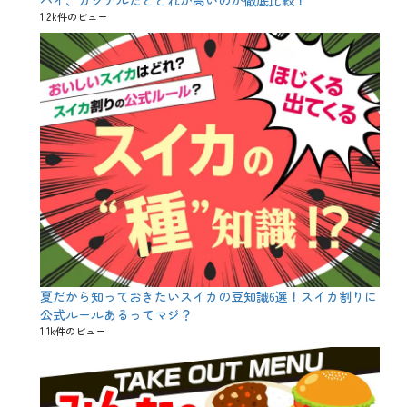
プ
1.2k件のビュー
ル
、
タ
ピ
オ
カ
、
チ
ョ
コ
レ
ー
ト
、
バ
レ
ン
タ
夏だから知っておきたいスイカの豆知識6選！スイカ割りに
イ
ン
公式ルールあるってマジ？
、
1.1k件のビュー
バ
レ
ン
タ
イ