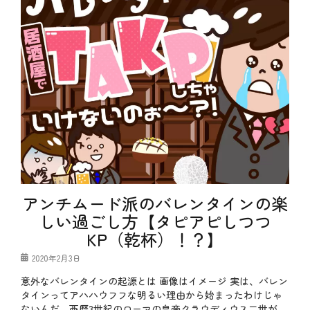
アンチムード派のバレンタインの楽
しい過ごし方【タピアピしつつ
KP（乾杯）！？】
投
2020年2月3日
稿
意外なバレンタインの起源とは 画像はイメージ 実は、バレン
日
タインってアハハウフフな明るい理由から始まったわけじゃ
ないんだ。西暦3世紀のローマの皇帝クラウディウス二世が、