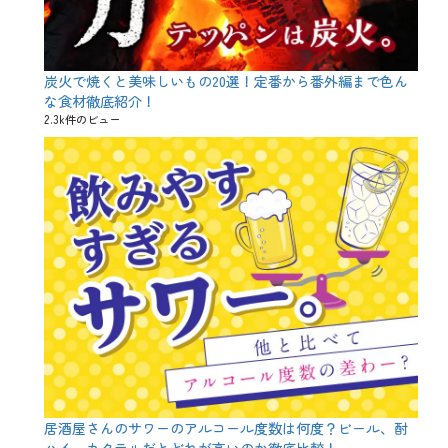
別
企
画
タ
グ
J
炭火で焼くと美味しいもの20選！定番から番外編まで色ん
K
な食材徹底紹介！
、
2.3k件のビュー
V
a
l
e
n
t
i
n
e
D
a
y
、
ぼ
っ
ち
、
カ
居酒屋さんのサワーのアルコール度数は何度？ビール、酎
ッ
ハイ、カクテルだとどれが高いのか徹底比較！