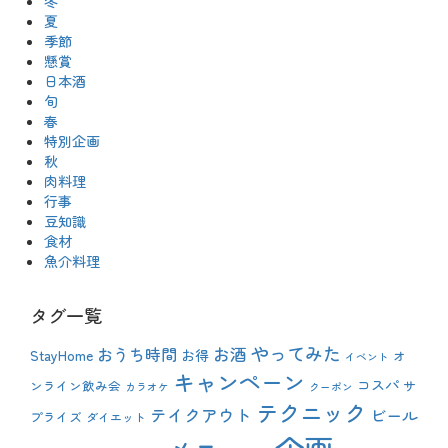
冬
夏
季節
懸賞
日本酒
旬
春
特別企画
秋
肉料理
行事
豆知識
食材
魚介料理
タグ一覧
やってみた
おうち時間
お酒
StayHome
お得
オ
イベント
キャンペーン
コスパ
ンライン飲み会
サ
カラオケ
クーポン
テクニック
テイクアウト
ビール
プライズ
ダイエット
企画