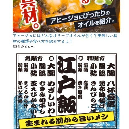
タ
イ
ン
、
豆
知
識
アヒージョにはどんなオリーブオイルが合う？美味しい具
、
材の種類や食べ方を紹介するよ！
飲
み
785件のビュー
放
題