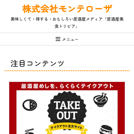
コ
株式会社モンテローザ
ン
テ
美味しくて・得する・おもしろい居酒屋メディア「居酒屋美
ン
食トリビア」
ツ
へ
ス
メニュー
キ
ッ
プ
注目コンテンツ