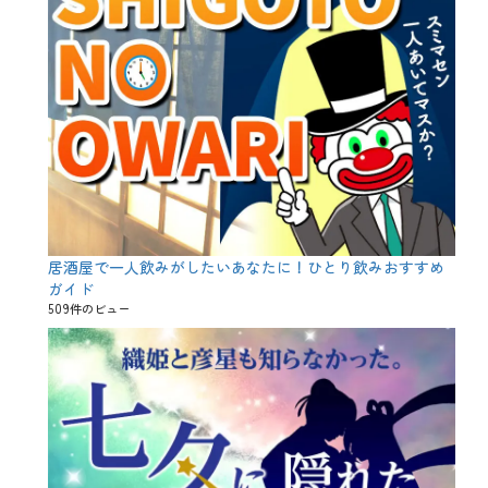
、
ハ
ロ
ウ
ィ
ン
の
日
、
伝
承
、
伝
説
居酒屋で一人飲みがしたいあなたに！ひとり飲みおすすめ
、
ガイド
占
509件のビュー
い
、
古
代
ケ
ル
ト
、
悪
魔