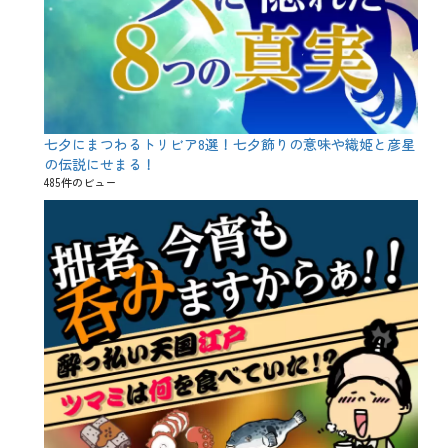
、
歴
史
、
死
霊
、
由
七夕にまつわるトリビア8選！七夕飾りの意味や織姫と彦星
来
、
の伝説にせまる！
精
485件のビュー
霊
、
自
然
崇
拝
、
蜘
蛛
、
鬼
火
、
魔
女