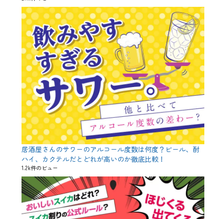
e
n
、
J
a
c
k
-
o
'
-
L
a
n
t
e
r
n
居酒屋さんのサワーのアルコール度数は何度？ビール、酎
、
ハイ、カクテルだとどれが高いのか徹底比較！
t
1.2k件のビュー
r
i
c
k
o
r
t