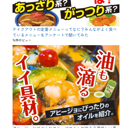
ン
、
や
さ
し
さ
テイクアウトの定番メニューってなに？みんながよく食べ
っ
ているメニューをアンケートで聞いてみた
て
1k件のビュー
な
ん
だ
ろ
う
、
ウ
ン
チ
ク
、
コ
ス
プ
レ
、
ジ
ャ