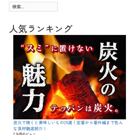
ー
g
検
、
索:
お
も
し
人気ランキング
ろ
、
秋
、
行
事
タ
グ
1
0
月
3
1
日
、
H
a
l
l
o
炭火で焼くと美味しいもの20選！定番から番外編まで色ん
w
な食材徹底紹介！
e
2.1k件のビュー