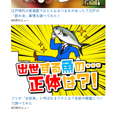
、
黒
猫
江戸時代の居酒屋ではどんなおつまみがあった？江戸の
、
「飲み会」事情を調べてみた！
ｻ
446件のビュー
ｳ
ｨ
ﾝ
祭
ブリが「出世魚」と呼ばれるワケとは？名前や順番につい
て調べてみた
407件のビュー