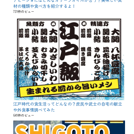
アヒージョにはどんなオリーブオイルが合う？美味しい具
ッ
材の種類や食べ方を紹介するよ！
ク
、
731件のビュー
ジ
ャ
ッ
ク
・
オ
ー
・
ラ
ン
タ
ン
、
ド
ル
イ
ド
教
江戸時代の食生活ってどんなの？庶民や武士の自宅の献立
、
や外食事情調べてみた
ハ
641件のビュー
ロ
ウ
ィ
ン