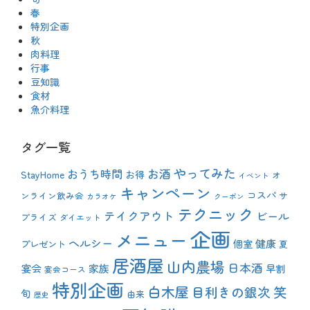
春
特別企画
秋
肉料理
行事
豆知識
食材
魚介料理
タグ一覧
やってみた
おうち時間
お酒
StayHome
お得
オ
イベント
キャンペーン
コスパ
ンライン飲み会
サ
カラオケ
クーポン
テクニック
テイクアウト
ビール
プライズ
ダイエット
企画
メニュー
ヘルシー
健康
プレゼント
個室
夏
居酒屋
山内農場
日本酒
宴会
家族
早割
宴会コース
特別企画
白木屋
目利きの銀次
笑
旬
由来
歴史