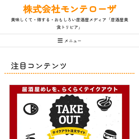
コ
株式会社モンテローザ
ン
テ
美味しくて・得する・おもしろい居酒屋メディア「居酒屋美
ン
食トリビア」
ツ
へ
ス
メニュー
キ
ッ
プ
注目コンテンツ