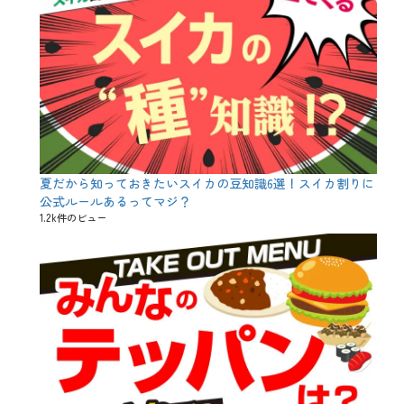
r
e
a
t
、
あ
た
ら
し
い
ハ
夏だから知っておきたいスイカの豆知識6選！スイカ割りに
ロ
ウ
公式ルールあるってマジ？
ィ
1.2k件のビュー
ン
、
あ
つ
ま
ら
な
い
ハ
ロ
ウ
ィ