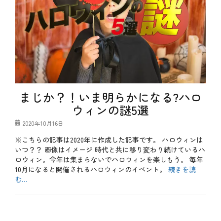
まじか？！いま明らかになる?ハロ
ウィンの謎5選
投
2020年10月16日
稿
※こちらの記事は2020年に作成した記事です。 ハロウィンは
日
いつ？？ 画像はイメージ 時代と共に移り変わり続けているハ
ロウィン。今年は集まらないでハロウィンを楽しもう。 毎年
10月になると開催されるハロウィンのイベント。
続きを読
む…
カ
テ
b
ゴ
l
リ
o