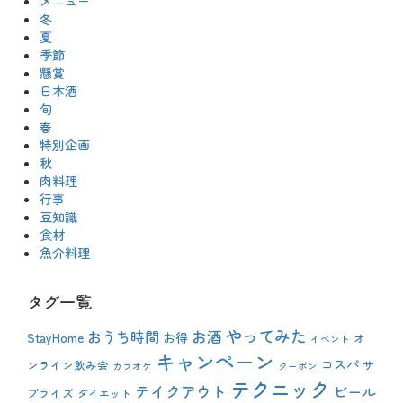
メニュー
冬
夏
季節
懸賞
日本酒
旬
春
特別企画
秋
肉料理
行事
豆知識
食材
魚介料理
タグ一覧
やってみた
おうち時間
お酒
StayHome
お得
オ
イベント
キャンペーン
コスパ
ンライン飲み会
サ
カラオケ
クーポン
テクニック
テイクアウト
ビール
プライズ
ダイエット