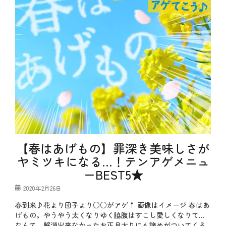
【春はあげもの】罪深き美味しさが
ヤミツキになる…！テンアゲメニュ
ーBEST5★
投
2020年2月26日
稿
春到来♪花より団子より○○がアゲ↑ 画像はイメージ 春はあ
日
げもの。やうやう太くなりゆく脇腹はすこし愛しくなりて…
なんて、解消出来なかったお正月太りにも諦めがついてくる