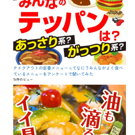
ン
ア
ゲ
、
デ
ザ
ー
ト
、
ド
ー
ナ
ッ
テイクアウトの定番メニューってなに？みんながよく食べ
ツ
ているメニューをアンケートで聞いてみた
、
1k件のビュー
フ
ラ
イ
ド
ポ
テ
ト
、
ポ
テ
ト