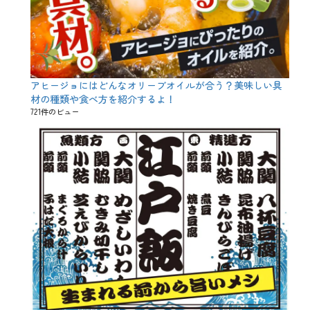
、
マ
ラ
サ
ダ
、
万
アヒージョにはどんなオリーブオイルが合う？美味しい具
能
材の種類や食べ方を紹介するよ！
、
唐
721件のビュー
揚
げ
、
天
ぷ
ら
、
快
感
、
揚
げ
物
、
春
、