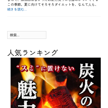
この季節。夏に向けてそろそろダイエットを、なんて人も、
続きを読む…
カ
テ
b
ゴ
l
リ
o
ー
g
検
、
索:
お
も
し
人気ランキング
ろ
、
ス
イ
ー
ツ
、
メ
ニ
ュ
ー
、
肉
料