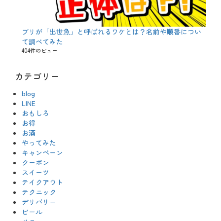
ブリが「出世魚」と呼ばれるワケとは？名前や順番につい
て調べてみた
404件のビュー
カテゴリー
blog
LINE
おもしろ
お得
お酒
やってみた
キャンペーン
クーポン
スイーツ
テイクアウト
テクニック
デリバリー
ビール