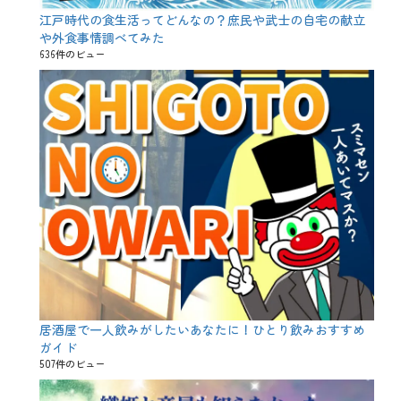
油
、
江戸時代の食生活ってどんなの？庶民や武士の自宅の献立
砂
や外食事情調べてみた
肝
636件のビュー
、
第
6
の
味
覚
、
脂
、
脂
肪
味
、
食
事
居酒屋で一人飲みがしたいあなたに！ひとり飲みおすすめ
ガイド
507件のビュー