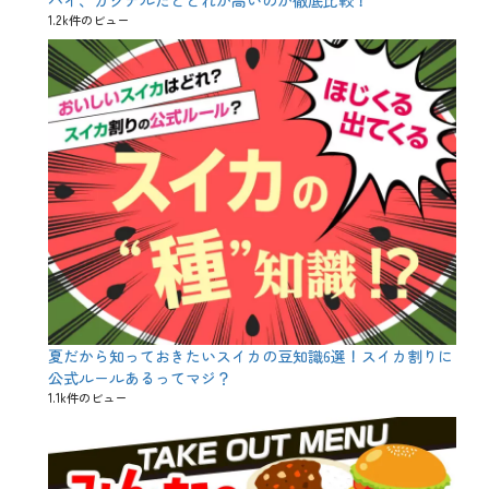
ゲ
1.2k件のビュー
、
ス
イ
ー
ツ
、
タ
コ
ス
、
ダ
イ
エ
ッ
ト
は
明
日
夏だから知っておきたいスイカの豆知識6選！スイカ割りに
か
ら
公式ルールあるってマジ？
、
1.1k件のビュー
チ
キ
ン
、
テ