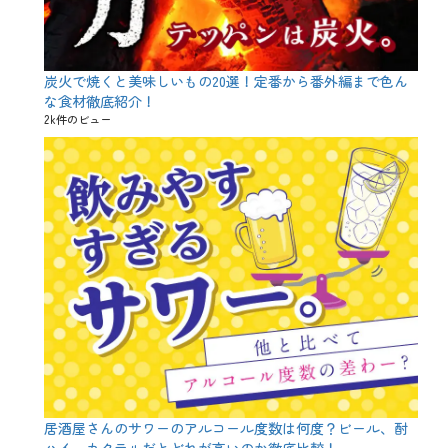
理
タ
グ
あ
げ
も
炭火で焼くと美味しいもの20選！定番から番外編まで色ん
の
な食材徹底紹介！
、
2k件のビュー
あ
ぶ
ら
、
お
つ
ま
み
、
お
や
つ
、
と
ん
か
つ
、
居酒屋さんのサワーのアルコール度数は何度？ビール、酎
ア
ハイ、カクテルだとどれが高いのか徹底比較！