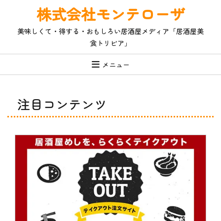
コ
株式会社モンテローザ
ン
テ
美味しくて・得する・おもしろい居酒屋メディア「居酒屋美
ン
食トリビア」
ツ
へ
ス
メニュー
キ
ッ
プ
注目コンテンツ