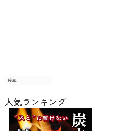
検
索:
人気ランキング