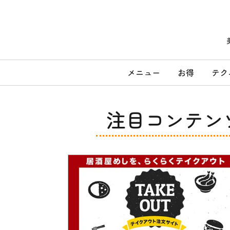
コ
ン
テ
ン
ツ
へ
メ
ス
メニュー
お得
テク
キ
イ
ッ
ン
プ
メ
注目コンテン
ニ
ュ
ー