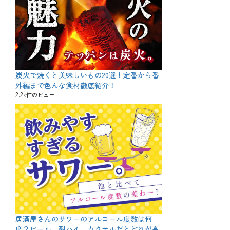
炭火で焼くと美味しいもの20選！定番から番
外編まで色んな食材徹底紹介！
2.2k件のビュー
居酒屋さんのサワーのアルコール度数は何
度？ビール、酎ハイ、カクテルだとどれが高