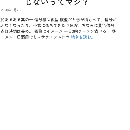
じないってマジ？
2020年6月7日
道民あるある其の一 信号機は縦型 横型だと雪が積もって、信号が
見えなくなったり、不意に落ちてきたり危険。ちなみに黄色信号
の点灯時間は長め。 画像はイメージ 一日3回ラーメン食べる。 昼
ラーメン・居酒屋でら～サラ・シメにラ
続きを読む…