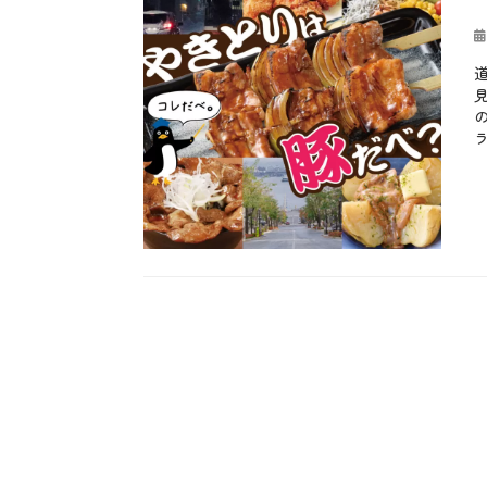
投
稿
日
カ
テ
b
ゴ
l
リ
o
ー
g
、
お
も
し
ろ
、
メ
ニ
ュ
ー
、
肉
料