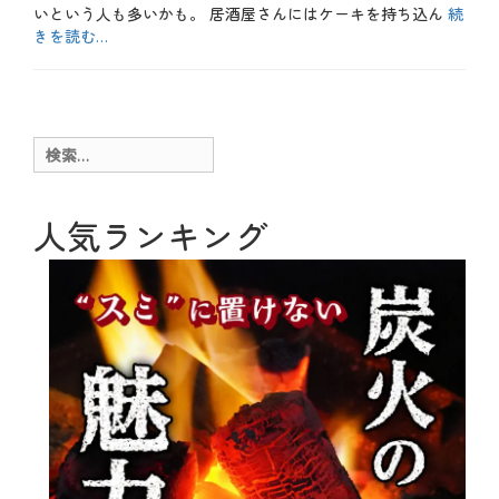
いという人も多いかも。 居酒屋さんにはケーキを持ち込ん
続
、
きを読む…
ア
ン
カ
ケ
テ
b
ー
ゴ
l
ト
リ
o
、
ー
g
検
エ
、
ピ
索:
お
ソ
得
ー
、
人気ランキング
ド
や
、
っ
ケ
て
ー
み
キ
た
、
、
サ
ス
プ
イ
ラ
ー
イ
ツ
ズ
、
、
テ
プ
ク
レ
ニ
ゼ