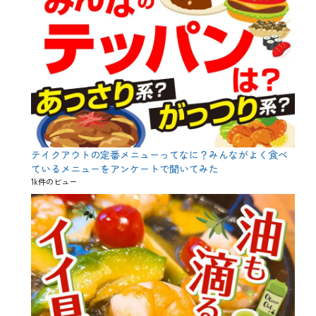
ィ
ー
、
企
画
、
個
室
、
宴
会
コ
ー
テイクアウトの定番メニューってなに？みんながよく食べ
ス
ているメニューをアンケートで聞いてみた
、
1k件のビュー
記
念
日
、
誕
生
日