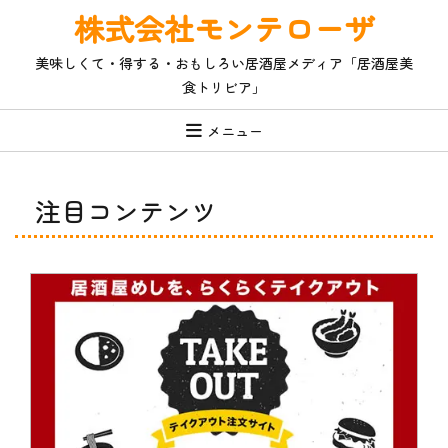
コ
株式会社モンテローザ
ン
テ
美味しくて・得する・おもしろい居酒屋メディア「居酒屋美
ン
食トリビア」
ツ
へ
ス
メニュー
キ
ッ
プ
注目コンテンツ