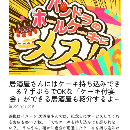
ー
g
タ
グ
H
a
p
p
y
B
i
r
t
h
d
a
y
、
あ
居酒屋さんにはケーキ持ち込みでき
な
る？手ぶらでOKな「ケーキ付宴
た
が
会」ができる居酒屋も紹介するよ～
私
に
投
2021年1月20日
く
稿
れ
画像はイメージ 居酒屋さんでは、記念日にサービスしてくれ
日
た
るお店も多いよね。 「でもケーキを持ち込んでも怒られな
も
い？」 うんうん。確かに自分が用意したケーキを持ち込みた
の