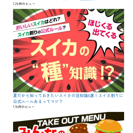
1.2k件のビュー
ー
キ
持
ち
込
み
、
コ
ス
パ
、
サ
プ
ラ
イ
ズ
、
テ
夏だから知っておきたいスイカの豆知識6選！スイカ割りに
ク
ニ
公式ルールあるってマジ？
ッ
1.1k件のビュー
ク
、
パ
ー
テ