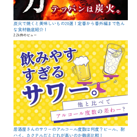
ッ
ン
ク
ト
、
、
特
体
別
炭火で焼くと美味しいもの20選！定番から番外編まで色ん
験
企
な食材徹底紹介！
談
画
、
2.2k件のビュー
タ
思
グ
や
い
っ
出
て
、
み
注
た
意
、
点
ケ
、
ー
誕
キ
生
、
日
ケ
ー
キ
付
き
宴
会
居酒屋さんのサワーのアルコール度数は何度？ビール、酎
、
ハイ、カクテルだとどれが高いのか徹底比較！
ケ