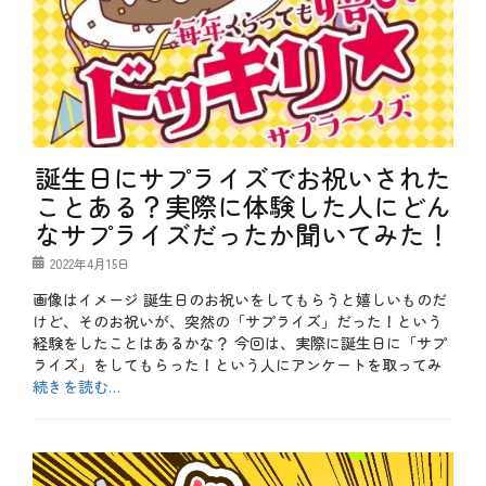
誕生日にサプライズでお祝いされた
ことある？実際に体験した人にどん
なサプライズだったか聞いてみた！
投
2022年4月15日
稿
画像はイメージ 誕生日のお祝いをしてもらうと嬉しいものだ
日
けど、そのお祝いが、突然の「サプライズ」だった！という
経験をしたことはあるかな？ 今回は、実際に誕生日に「サプ
ライズ」をしてもらった！という人にアンケートを取ってみ
続きを読む…
カ
テ
b
ゴ
l
リ
o