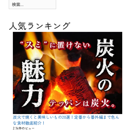
ー
g
検
、
索:
季
節
、
人気ランキング
旬
、
春
、
食
材
、
魚
介
料
理
タ
グ
5
月
人
形
、
あ
き
炭火で焼くと美味しいもの20選！定番から番外編まで色ん
ま
な食材徹底紹介！
き
2.1k件のビュー
、