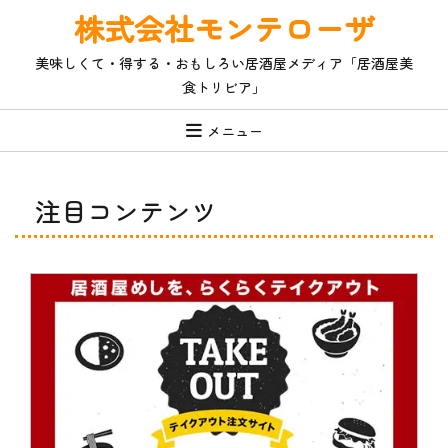
コ
株式会社モンテローザ
ン
テ
美味しくて・得する・おもしろい居酒屋メディア「居酒屋美
ン
食トリビア」
ツ
へ
ス
メニュー
キ
ッ
プ
注目コンテンツ