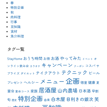
春
特別企画
秋
肉料理
行事
豆知識
食材
魚介料理
タグ一覧
やってみた
おうち時間
お酒
StayHome
お得
オ
イベント
キャンペーン
コスパ
ンライン飲み会
サ
カラオケ
クーポン
テクニック
テイクアウト
ビール
プライズ
ダイエット
企画
メニュー
ヘルシー
健康
プレゼント
個室
夏
居酒屋
山内農場
日本酒
宴会
家族
早割
宴会コース
特別企画
白木屋
目利きの銀次
笑
旬
由来
歴史