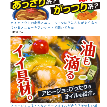
人
形
、
牛
若
丸
テイクアウトの定番メニューってなに？みんながよく食べ
、
ているメニューをアンケートで聞いてみた
端
1k件のビュー
午
、
笹
巻
、
節
句
、
縁
起
、
菖
蒲
、
金
太
郎
、
アヒージョにはどんなオリーブオイルが合う？美味しい具
鎧