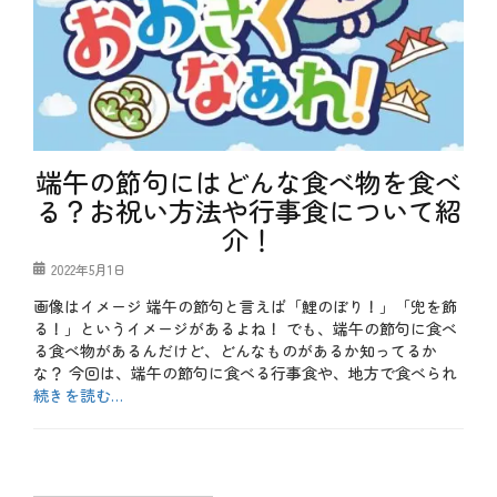
端午の節句にはどんな食べ物を食べ
る？お祝い方法や行事食について紹
介！
投
2022年5月1日
稿
画像はイメージ 端午の節句と言えば「鯉のぼり！」「兜を飾
日
る！」というイメージがあるよね！ でも、端午の節句に食べ
る食べ物があるんだけど、どんなものがあるか知ってるか
な？ 今回は、端午の節句に食べる行事食や、地方で食べられ
続きを読む…
カ
テ
b
ゴ
l
リ
o