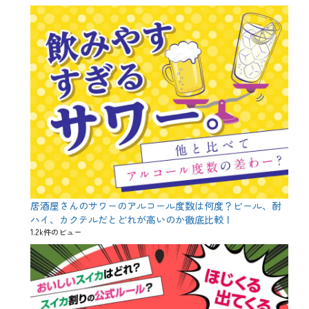
お
祝
い
、
こ
ど
も
の
日
、
た
け
の
こ
、
ち
ま
居酒屋さんのサワーのアルコール度数は何度？ビール、酎
き
ハイ、カクテルだとどれが高いのか徹底比較！
、
1.2k件のビュー
べ
こ
餅
、
五
月
五