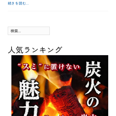
続きを読む…
カ
テ
b
ゴ
l
リ
o
ー
g
検
、
索:
お
酒
、
人気ランキング
テ
ク
ニ
ッ
ク
、
特
別
企
画
タ
グ
J
a
p
a