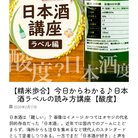
【精米歩合】今日からわかる♪日本
酒ラベルの読み方講座【酸度】
投
2020年2月17日
稿
日本酒は「難しい」？ 画像はイメージ かつてはオヤジの代名
日
詞的存在だった「日本酒」。近年では国内でのブームにとど
まらず、海外からも注目を集めるなど現代人のスタンダード
として定着しつつある。一方でまだ「日本酒が好き」と声を