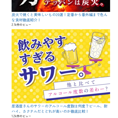
n
e
s
e
炭火で焼くと美味しいもの20選！定番から番外編まで色ん
s
な食材徹底紹介！
a
2.1k件のビュー
k
e
、
r
i
c
e
w
i
n
e
、
s
a
k
e
、
お
居酒屋さんのサワーのアルコール度数は何度？ビール、酎
米
ハイ、カクテルだとどれが高いのか徹底比較！
、
1.2k件のビュー
キ