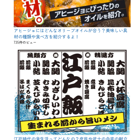
、
普
通
酒
、
アヒージョにはどんなオリーブオイルが合う？美味しい具
本
材の種類や食べ方を紹介するよ！
醸
造
735件のビュー
、
淡
麗
、
濃
厚
、
特
定
名
称
酒
、
甘
口
、
精
米
江戸時代の食生活ってどんなの？庶民や武士の自宅の献立