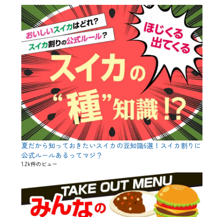
レ
、
ブ
ー
ム
、
ラ
ベ
ル
、
二
割
三
分
、
令
和
夏だから知っておきたいスイカの豆知識6選！スイカ割りに
、
吟
公式ルールあるってマジ？
醸
1.2k件のビュー
、
大
吟
醸
、
平