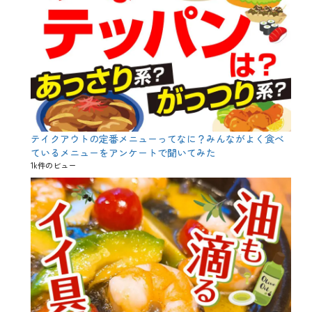
成
、
日
本
酒
、
日
本
酒
党
、
日
テイクアウトの定番メニューってなに？みんながよく食べ
本
ているメニューをアンケートで聞いてみた
酒
1k件のビュー
度
、
日
本
酒
講
座
、
旨
味
、
昭
和