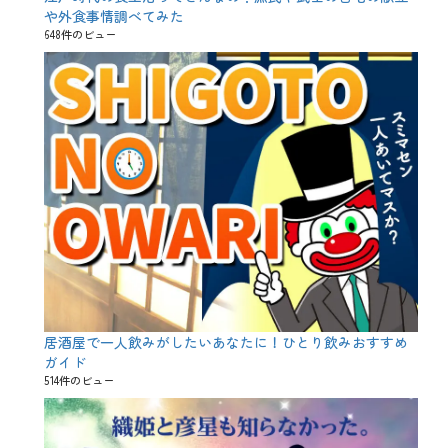
歩
や外食事情調べてみた
合
648件のビュー
、
純
米
吟
醸
、
純
米
大
吟
醸
、
純
米
酒
、
芳
醇
居酒屋で一人飲みがしたいあなたに！ひとり飲みおすすめ
、
ガイド
辛
514件のビュー
口
、
酒
米