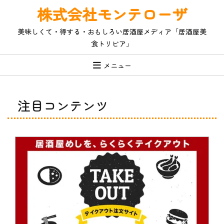
コ
株式会社モンテローザ
ン
テ
美味しくて・得する・おもしろい居酒屋メディア「居酒屋美
ン
食トリビア」
ツ
へ
ス
メニュー
キ
ッ
プ
注目コンテンツ