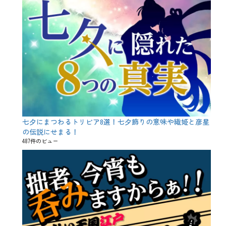
、
酒
造
好
適
米
、
酸
度
、
飲
兵
衛
七夕にまつわるトリビア8選！七夕飾りの意味や織姫と彦星
の伝説にせまる！
487件のビュー