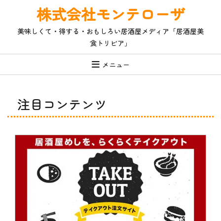
コ
株式会社モンテローザ
ン
テ
美味しくて・得する・おもしろい居酒屋メディア「居酒屋美
ン
食トリビア」
ツ
へ
ス
メニュー
キ
ッ
プ
注目コンテンツ