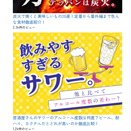
n
e
s
e
炭火で焼くと美味しいもの20選！定番から番外編まで色ん
s
な食材徹底紹介！
a
2.3k件のビュー
k
e
、
r
i
c
e
w
i
n
e
、
s
a
k
e
、
お
居酒屋さんのサワーのアルコール度数は何度？ビール、酎
米
ハイ、カクテルだとどれが高いのか徹底比較！
、
1.2k件のビュー
キ