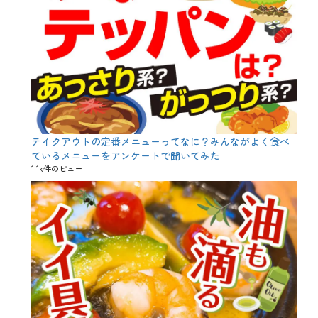
成
、
日
本
酒
、
日
本
酒
党
、
日
テイクアウトの定番メニューってなに？みんながよく食べ
本
ているメニューをアンケートで聞いてみた
酒
1.1k件のビュー
度
、
日
本
酒
講
座
、
旨
味
、
昭
和