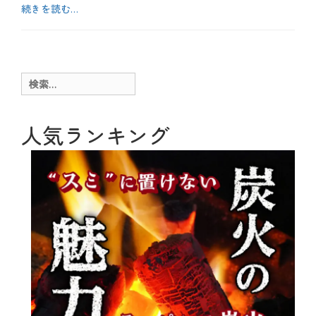
続きを読む…
カ
テ
b
ゴ
l
リ
o
ー
g
検
、
索:
お
酒
、
人気ランキング
テ
ク
ニ
ッ
ク
、
特
別
企
画
タ
グ
J
a
p
a