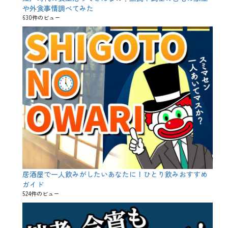
歩
や外食事情調べてみた
合
630件のビュー
、
純
米
吟
醸
、
純
米
大
吟
醸
、
純
米
酒
、
芳
醇
居酒屋で一人飲みがしたいあなたに！ひとり飲みおすすめ
、
ガイド
辛
524件のビュー
口
、
酒
米