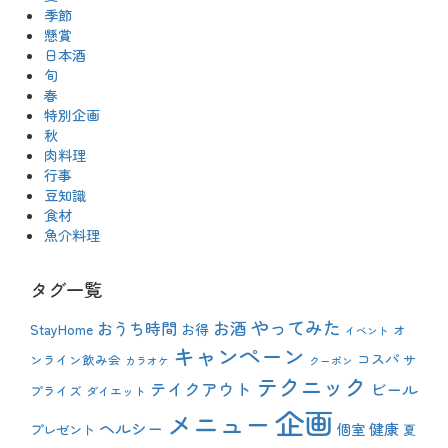
季節
懸賞
日本酒
旬
春
特別企画
秋
肉料理
行事
豆知識
食材
魚介料理
タグ一覧
やってみた
おうち時間
お酒
StayHome
お得
オ
イベント
キャンペーン
コスパ
ンライン飲み会
サ
カラオケ
クーポン
テクニック
テイクアウト
ビール
プライズ
ダイエット
企画
メニュー
ヘルシー
健康
プレゼント
個室
夏