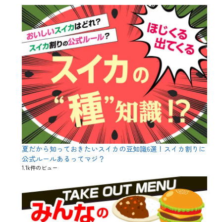
レ
、
ブ
ー
ム
、
ラ
ベ
ル
、
二
割
三
分
、
令
和
夏だから知っておきたいスイカの豆知識6選！スイカ割りに
、
吟
公式ルールあるってマジ？
醸
1.1k件のビュー
、
大
吟
醸
、
平