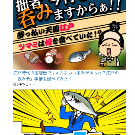
、
酒
造
好
適
米
、
酸
度
、
飲
兵
衛
江戸時代の居酒屋ではどんなおつまみがあった？江戸の
「飲み会」事情を調べてみた！
466件のビュー