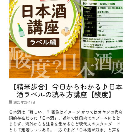
【精米歩合】今日からわかる♪日本
酒ラベルの読み方講座【酸度】
投
2020年2月17日
稿
日本酒は「難しい」？ 画像はイメージ かつてはオヤジの代名
日
詞的存在だった「日本酒」。近年では国内でのブームにとど
まらず、海外からも注目を集めるなど現代人のスタンダード
として定着しつつある。一方でまだ「日本酒が好き」と声を