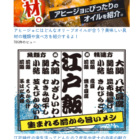
、
普
通
酒
、
アヒージョにはどんなオリーブオイルが合う？美味しい具
本
材の種類や食べ方を紹介するよ！
醸
造
786件のビュー
、
淡
麗
、
濃
厚
、
特
定
名
称
酒
、
甘
口
、
精
米
江戸時代の食生活ってどんなの？庶民や武士の自宅の献立