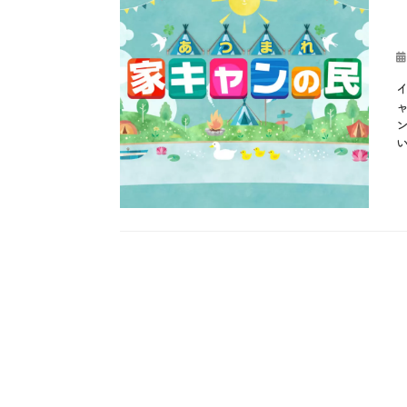
投
稿
日
カ
テ
b
ゴ
l
リ
o
ー
g
、
お
も
し
ろ
、
や
っ
て
み
た