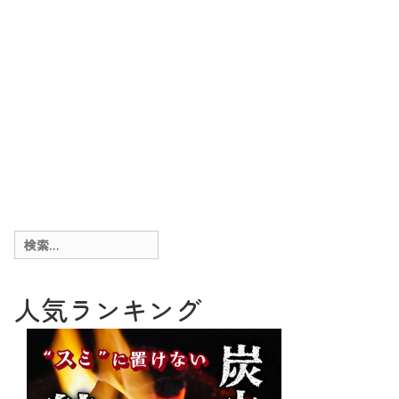
検
索:
人気ランキング