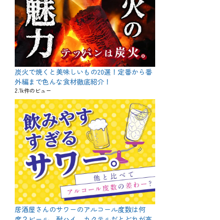
炭火で焼くと美味しいもの20選！定番から番
外編まで色んな食材徹底紹介！
2.1k件のビュー
居酒屋さんのサワーのアルコール度数は何
度？ビール、酎ハイ、カクテルだとどれが高