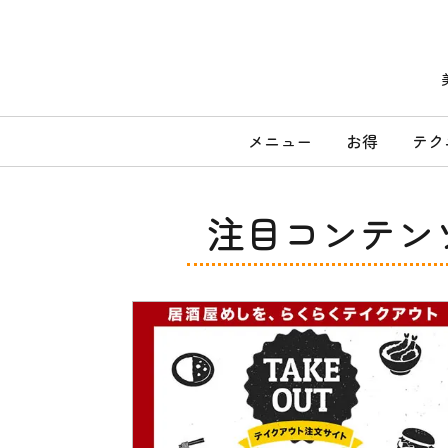
コ
ン
テ
ン
ツ
へ
メ
ス
メニュー
お得
テク
キ
イ
ッ
ン
プ
メ
注目コンテン
ニ
ュ
ー