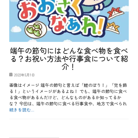
端午の節句にはどんな食べ物を食べ
る？お祝い方法や行事食について紹
介！
投
2022年5月1日
稿
画像はイメージ 端午の節句と言えば「鯉のぼり！」「兜を飾
日
る！」というイメージがあるよね！ でも、端午の節句に食べ
る食べ物があるんだけど、どんなものがあるか知ってるか
な？ 今回は、端午の節句に食べる行事食や、地方で食べられ
続きを読む…
カ
テ
b
ゴ
l
リ
o