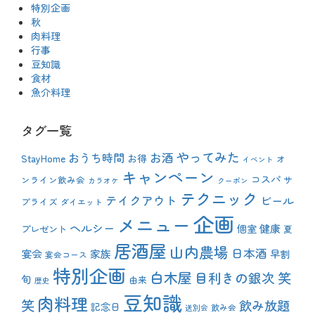
特別企画
秋
肉料理
行事
豆知識
食材
魚介料理
タグ一覧
やってみた
おうち時間
お酒
StayHome
お得
オ
イベント
キャンペーン
コスパ
ンライン飲み会
サ
カラオケ
クーポン
テクニック
テイクアウト
ビール
プライズ
ダイエット
企画
メニュー
ヘルシー
健康
プレゼント
個室
夏
居酒屋
山内農場
日本酒
宴会
家族
早割
宴会コース
特別企画
白木屋
目利きの銀次
笑
旬
由来
歴史
豆知識
肉料理
笑
飲み放題
記念日
飲み会
送別会