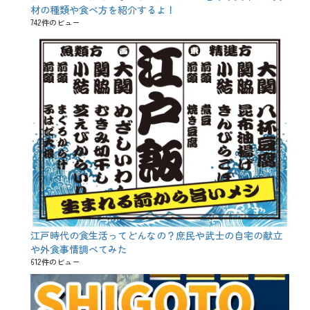
材の種類や食べ方を紹介するよ！
、
鯉
742件のビュー
の
ぼ
り
江戸時代の食生活ってどんなの？庶民や武士の自宅の献立
や外食事情調べてみた
612件のビュー