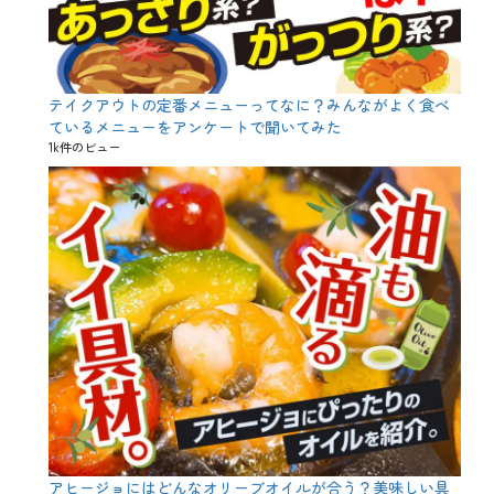
人
形
、
牛
若
丸
テイクアウトの定番メニューってなに？みんながよく食べ
、
ているメニューをアンケートで聞いてみた
端
1k件のビュー
午
、
笹
巻
、
節
句
、
縁
起
、
菖
蒲
、
金
太
郎
、
アヒージョにはどんなオリーブオイルが合う？美味しい具
鎧