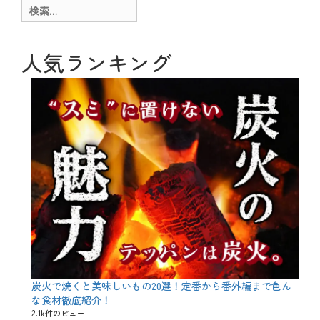
ー
g
検
、
索:
季
節
、
人気ランキング
旬
、
春
、
食
材
、
魚
介
料
理
タ
グ
5
月
人
形
、
あ
き
炭火で焼くと美味しいもの20選！定番から番外編まで色ん
ま
な食材徹底紹介！
き
2.1k件のビュー
、