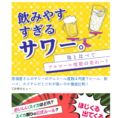
お
祝
い
、
こ
ど
も
の
日
、
た
け
の
こ
、
ち
ま
居酒屋さんのサワーのアルコール度数は何度？ビール、酎
き
ハイ、カクテルだとどれが高いのか徹底比較！
、
1.2k件のビュー
べ
こ
餅
、
五
月
五