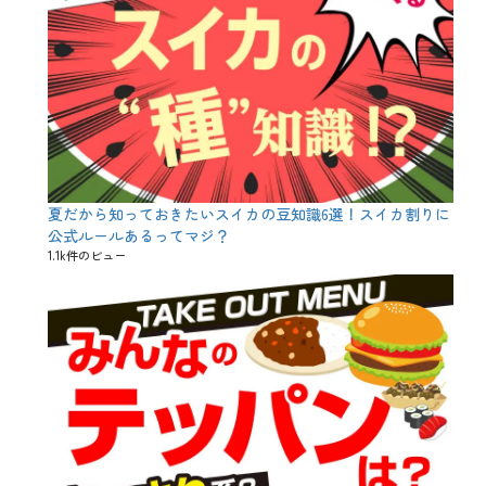
日
、
兜
、
勝
男
、
子
孫
繁
栄
夏だから知っておきたいスイカの豆知識6選！スイカ割りに
、
朴
公式ルールあるってマジ？
葉
1.1k件のビュー
巻
き
、
柏
餅
、
桃
太
郎
、
武
者