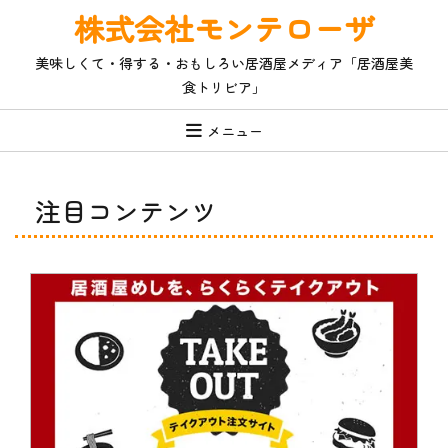
コ
株式会社モンテローザ
ン
テ
美味しくて・得する・おもしろい居酒屋メディア「居酒屋美
ン
食トリビア」
ツ
へ
ス
メニュー
キ
ッ
プ
注目コンテンツ