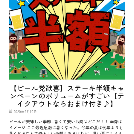
【ビール党歓喜】ステーキ半額キャ
ンペーンのボリュームがすごい【テ
イクアウトならおまけ付き♪】
投
2020年6月10日
稿
ビールが美味しい季節…旨くて安いお肉はどこだ！！ 画像は
日
イメージ ここ最近急激に暑くなった。今年の夏は例年よりも
暑くなるなんて恐ろしい予想もあるけれど、暑い夏にもメリ