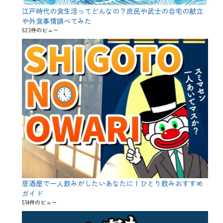
酒
屋
江戸時代の食生活ってどんなの？庶民や武士の自宅の献立
、
や外食事情調べてみた
テ
623件のビュー
イ
ク
ア
ウ
ト
、
ハ
ラ
ミ
、
ビ
ー
ル
党
、
リ
モ
ー
居酒屋で一人飲みがしたいあなたに！ひとり飲みおすすめ
ト
ガイド
飲
514件のビュー
み
会
、