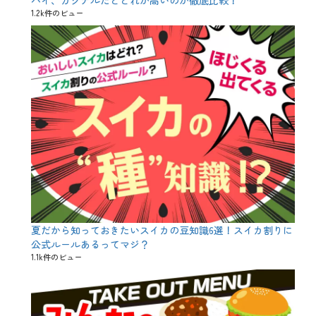
F
1.2k件のビュー
、
K
I
R
I
N
、
S
t
a
y
H
o
m
e
、
う
ち
夏だから知っておきたいスイカの豆知識6選！スイカ割りに
で
過
公式ルールあるってマジ？
ご
1.1k件のビュー
そ
う
、
お
う