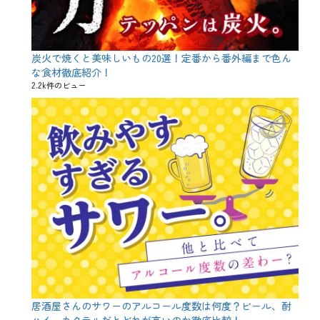
ク
ア
ウ
ト
、
炭火で焼くと美味しいもの20選！定番から番外編まで色ん
メ
な食材徹底紹介！
ニ
2.2k件のビュー
ュ
ー
、
肉
料
理
タ
グ
3
0
%
O
F
F
、
5
0
%
O
居酒屋さんのサワーのアルコール度数は何度？ビール、酎
F
ハイ、カクテルだとどれが高いのか徹底比較！