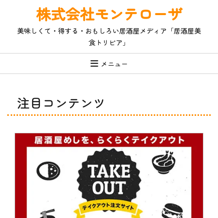
コ
株式会社モンテローザ
ン
テ
美味しくて・得する・おもしろい居酒屋メディア「居酒屋美
ン
食トリビア」
ツ
へ
ス
メニュー
キ
ッ
プ
注目コンテンツ