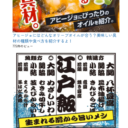
、
カ
ツ
、
カ
ル
ビ
アヒージョにはどんなオリーブオイルが合う？美味しい具
、
材の種類や食べ方を紹介するよ！
キ
リ
775件のビュー
ン
一
番
搾
り
、
ス
テ
ー
キ
、
チ
ェ
ー
ン
居