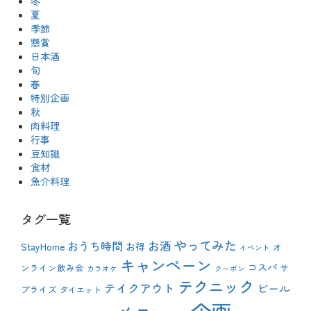
冬
夏
季節
懸賞
日本酒
旬
春
特別企画
秋
肉料理
行事
豆知識
食材
魚介料理
タグ一覧
やってみた
おうち時間
お酒
StayHome
お得
オ
イベント
キャンペーン
コスパ
ンライン飲み会
サ
カラオケ
クーポン
テクニック
テイクアウト
ビール
プライズ
ダイエット
企画