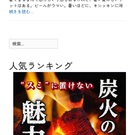
ットはある。ビールがウマい。暑いほどに、キンッキンに冷
続きを読む…
カ
テ
b
ゴ
l
リ
o
ー
g
検
、
索:
お
も
し
人気ランキング
ろ
、
お
得
、
キ
ャ
ン
ペ
ー
ン
、
テ
イ