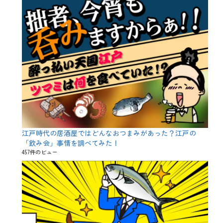
乾
杯
、
半
額
、
在
宅
、
夏
、
大
感
謝
祭
江戸時代の居酒屋ではどんなおつまみがあった？江戸の
、
居
「飲み会」事情を調べてみた！
酒
457件のビュー
屋
、
梅
雨
、
牛
タ
ン