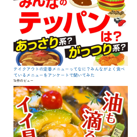
ち
時
間
、
お
弁
当
、
エ
ア
乾
杯
、
テイクアウトの定番メニューってなに？みんながよく食べ
エ
ているメニューをアンケートで聞いてみた
ア
1k件のビュー
飲
み
、
オ
ン
ラ
イ
ン
飲
み
会