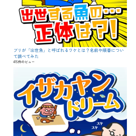
、
牛
肉
、
猛
暑
、
生
ビ
ー
ブリが「出世魚」と呼ばれるワケとは？名前や順番につい
ル
て調べてみた
、
415件のビュー
肉
食
、
豚
肉
、
飲
み
会