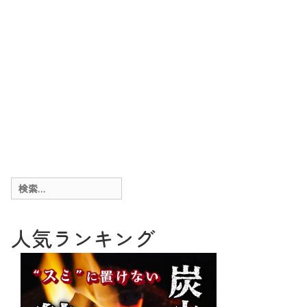
検
索:
人気ランキング