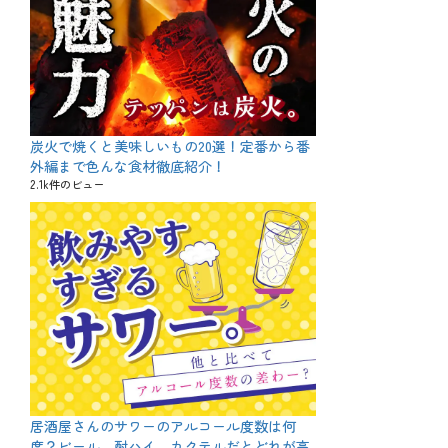
炭火で焼くと美味しいもの20選！定番から番
外編まで色んな食材徹底紹介！
2.1k件のビュー
居酒屋さんのサワーのアルコール度数は何
度？ビール、酎ハイ、カクテルだとどれが高