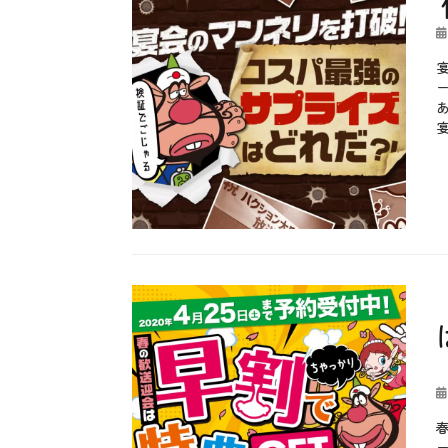
投
稿
日
カ
テ
b
ゴ
l
リ
o
ー
g
、
お
も
し
ろ
、
お
得
、
投
や
稿
っ
日
て
み