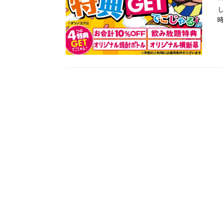
た
、
キ
ャ
カ
ン
テ
b
ペ
ゴ
l
ー
リ
o
ン
ー
g
、
、
テ
お
ク
も
ニ
し
ッ
ろ
ク
、
タ
お
グ
D
得
I
、
Y
お
、
酒
S
、
N
キ
S
ャ
、
ン
お
ペ
得
ー
、
ン