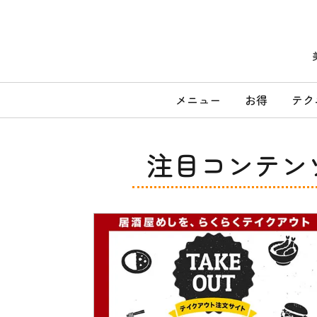
コ
ン
テ
ン
ツ
へ
メ
ス
メニュー
お得
テク
キ
イ
ッ
ン
プ
メ
注目コンテン
ニ
ュ
ー