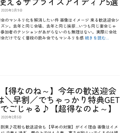
使えるサプライズアイディア5選
2020年3月9日
宴会のマンネリ化を解消したい件 画像はイメージ 来る歓送迎会シ
ーズン。去年と同じ会場、去年と同じ挨拶…いつも同じ宴会じゃ
あ参加者のテンションがあがらないのも無理はない。実際に会社
宴会だけでなく普段の飲み会でもマンネリを感
続きを読む…
【得なのね～】今年の歓送迎会
は＼早割／でちゃっかり特典GET
でごじゃる♪【超得なのよ～】
2020年2月5日
春到来♪花粉も歓送迎会も【早めの対策】がイイ理由 画像はイメ
ージ 立春も過ぎ、暦の上ではもう春。寒さが和らいでくるのは嬉