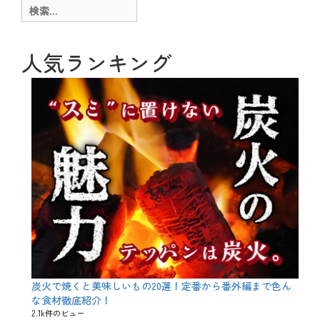
ー
g
検
、
索:
お
酒
、
人気ランキング
ビ
ー
ル
、
メ
ニ
ュ
ー
、
豆
知
識
タ
グ
エ
ー
ル
、
ク
ラ
炭火で焼くと美味しいもの20選！定番から番外編まで色ん
フ
な食材徹底紹介！
ト
2.1k件のビュー
ビ