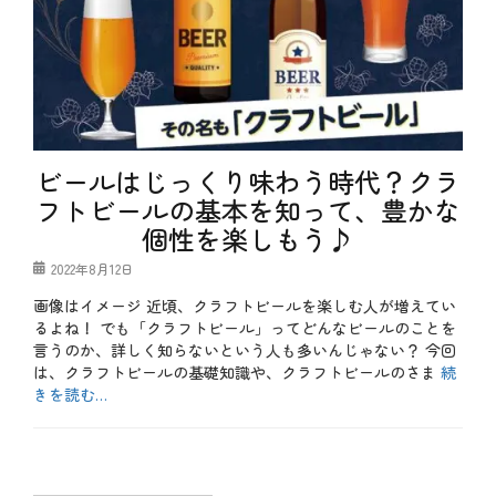
ビールはじっくり味わう時代？クラ
フトビールの基本を知って、豊かな
個性を楽しもう♪
投
2022年8月12日
稿
画像はイメージ 近頃、クラフトビールを楽しむ人が増えてい
日
るよね！ でも「クラフトビール」ってどんなビールのことを
言うのか、詳しく知らないという人も多いんじゃない？ 今回
は、クラフトビールの基礎知識や、クラフトビールのさま
続
きを読む…
カ
テ
b
ゴ
l
リ
o