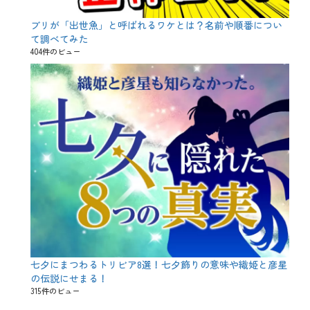
ブリが「出世魚」と呼ばれるワケとは？名前や順番につい
て調べてみた
404件のビュー
七夕にまつわるトリビア8選！七夕飾りの意味や織姫と彦星
の伝説にせまる！
315件のビュー