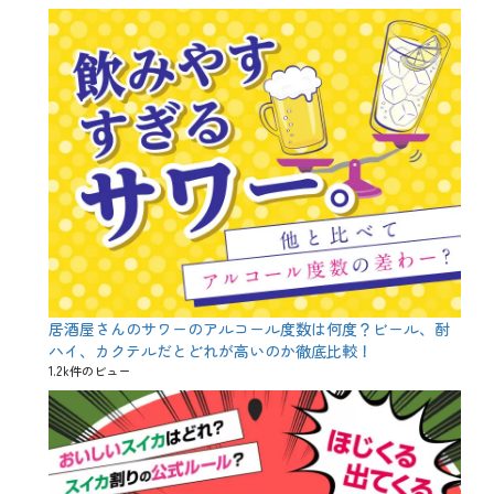
ー
ル
、
ク
ラ
フ
ト
ビ
ー
ル
の
楽
し
み
方
、
ラ
居酒屋さんのサワーのアルコール度数は何度？ビール、酎
ガ
ハイ、カクテルだとどれが高いのか徹底比較！
ー
1.2k件のビュー
、
飲
み
比
べ