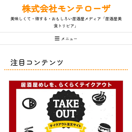
コ
株式会社モンテローザ
ン
テ
美味しくて・得する・おもしろい居酒屋メディア「居酒屋美
ン
食トリビア」
ツ
へ
ス
メニュー
キ
ッ
プ
注目コンテンツ