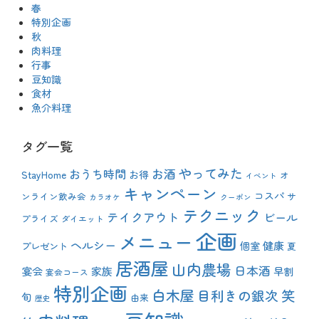
春
特別企画
秋
肉料理
行事
豆知識
食材
魚介料理
タグ一覧
やってみた
おうち時間
お酒
StayHome
お得
オ
イベント
キャンペーン
コスパ
ンライン飲み会
サ
カラオケ
クーポン
テクニック
テイクアウト
ビール
プライズ
ダイエット
企画
メニュー
ヘルシー
健康
プレゼント
個室
夏
居酒屋
山内農場
日本酒
宴会
家族
早割
宴会コース
特別企画
白木屋
目利きの銀次
笑
旬
由来
歴史